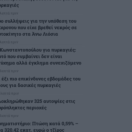
υρκαγιές
 λεπτά πριν
ύο συλλήψεις για την υπόθεση του
2χρονου που είχε βρεθεί νεκρός σε
υτοκίνητο στα Άνω Λιόσια
 λεπτά πριν
.Κωνσταντοπούλου για πυρκαγιές:
υτό που συμβαίνει δεν είναι
τύχημα αλλά έγκλημα συνεχιζόμενο
 λεπτά πριν
ι έξι πιο επικίνδυνες εβδομάδες του
τους για δασικές πυρκαγιές
 λεπτά πριν
λοκληρώθηκαν 325 αυτοψίες στις
υρόπληκτες περιοχές
 λεπτά πριν
ρηματιστήριο: Πτώση κατά 0,59% –
α 320,42 εκατ. ευρώ ο τζίρος