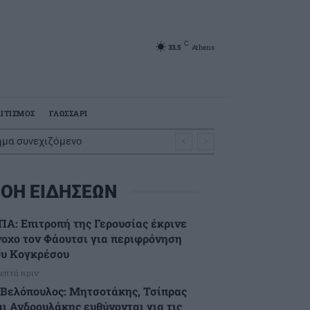
C
33.5
Athens
ΙΤΙΣΜΟΣ
ΓΛΩΣΣΑΡΙ
ημα συνεχιζόμενο
ΟΗ ΕΙΔΗΣΕΩΝ
ΠΑ: Επιτροπή της Γερουσίας έκρινε
νοχο τον Φάουτσι για περιφρόνηση
ου Κογκρέσου
λεπτά πριν
.Βελόπουλος: Μητσοτάκης, Τσίπρας
αι Ανδρουλάκης ευθύνονται για τις