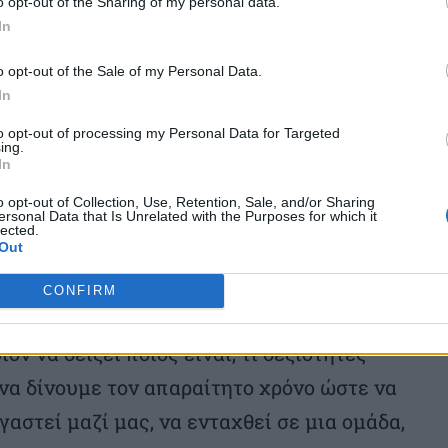
o opt-out of the Sharing of my personal data.
και ευθύνη των αποφάσεων μας.
In
o opt-out of the Sale of my Personal Data.
αι ποιο είναι το παιδί μας ή ο φίλος μας ή
In
 μας, να μας αγαπάμε για αυτό που γίναμε,
to opt-out of processing my Personal Data for Targeted
ing.
μαστε και να μην αγαπάμε για αυτό που
In
o opt-out of Collection, Use, Retention, Sale, and/or Sharing
ersonal Data that Is Unrelated with the Purposes for which it
lected.
δα μας και ανάπτυξη μπορούμε να τα
Out
CONFIRM
τε και κουβαλάμε μέσα μας. Ταυτόχρονα
ον να δείξει ποιος είναι, τι δεξιότητες
, να δίνουμε τον απαραίτητο χρόνο ώστε να
αστεί μαζί μας, να ενταχθεί σε μια ομάδα,