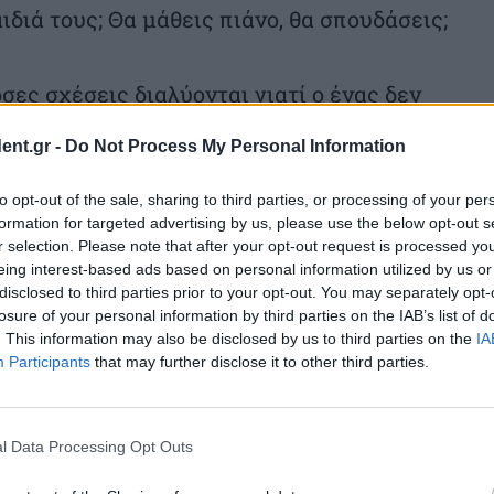
διά τους; Θα μάθεις πιάνο, θα σπουδάσεις;
ες σχέσεις διαλύονται γιατί ο ένας δεν
ες του άλλου και ξεκινάει η προσπάθεια
ent.gr -
Do Not Process My Personal Information
Και η αποδοχή της επιλογής μας που πήγε;
to opt-out of the sale, sharing to third parties, or processing of your per
formation for targeted advertising by us, please use the below opt-out s
ους ίδιους για κάποιον που θελήσαμε να
r selection. Please note that after your opt-out request is processed y
βαλάμε καλούπια που θέλουμε να
eing interest-based ads based on personal information utilized by us or
disclosed to third parties prior to your opt-out. You may separately opt-
losure of your personal information by third parties on the IAB’s list of
. This information may also be disclosed by us to third parties on the
IA
Participants
that may further disclose it to other third parties.
υμίες, είναι υγιές να αναγνωρίζουμε στον
υπάρχει αποδοχή και διαπραγμάτευση. Να
l Data Processing Opt Outs
σουμε το δέκα και κάποιος δίνει το πέντε,