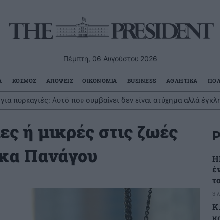
Πέμπτη, 06 Αυγούστου 2026
Α
ΚΟΣΜΟΣ
ΑΠΟΨΕΙΣ
ΟΙΚΟΝΟΜΙΑ
BUSINESS
ΑΘΛΗΤΙΚΑ
ΠΟΛ
ια πυρκαγιές: Αυτό που συμβαίνει δεν είναι ατύχημα αλλά έγκλ
δυνες εβδομάδες του έτους για δασικές πυρκαγιές
ς ή μικρές στις ζωές
Ρ
ίκα Πανάγου
Η
έ
τ
3 
K
κ