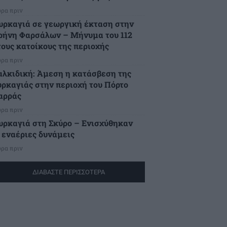
ώρα πριν
υρκαγιά σε γεωργική έκταση στην
ρήνη Φαρσάλων – Μήνυμα του 112
τους κατοίκους της περιοχής
ώρα πριν
αλκιδική: Άμεση η κατάσβεση της
υρκαγιάς στην περιοχή του Πόρτο
αρράς
ώρα πριν
υρκαγιά στη Σκύρο – Ενισχύθηκαν
ι εναέριες δυνάμεις
ώρα πριν
ΔΙΑΒΑΣΤΕ ΠΕΡΙΣΣΟΤΕΡΑ