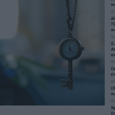
π
18
Δ
7
α
33
Ζ
Α
α
43
Ο
έ
48
Ο
π
54
Χ
Στ