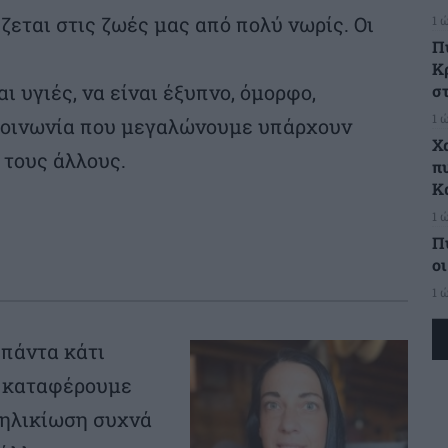
ζεται στις ζωές μας από πολύ νωρίς. Οι
1 
Π
Κ
ι υγιές, να είναι έξυπνο, όμορφο,
σ
1 
 κοινωνία που μεγαλώνουμε υπάρχουν
Χ
 τους άλλους.
π
Κ
1 
Π
ο
1 
 πάντα κάτι
ν καταφέρουμε
νηλικίωση συχνά