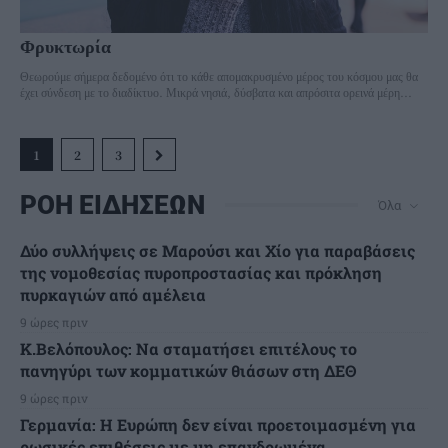
Φρυκτωρία
Θεωρούμε σήμερα δεδομένο ότι το κάθε απομακρυσμένο μέρος του κόσμου μας θα
έχει σύνδεση με το διαδίκτυο. Μικρά νησιά, δύσβατα και απρόσιτα ορεινά μέρη...
1
2
3
ΡΟΗ ΕΙΔΗΣΕΩΝ
Όλα
Δύο συλλήψεις σε Μαρούσι και Χίο για παραβάσεις
της νομοθεσίας πυροπροστασίας και πρόκληση
πυρκαγιών από αμέλεια
9 ώρες πριν
Κ.Βελόπουλος: Να σταματήσει επιτέλους το
πανηγύρι των κομματικών θιάσων στη ΔΕΘ
9 ώρες πριν
Γερμανία: Η Ευρώπη δεν είναι προετοιμασμένη για
ρωσικές επιθέσεις με μη επανδρωμένα