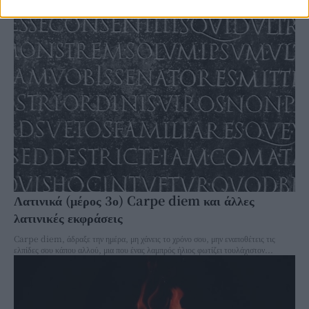
Λατινικά (μέρος 3ο) Carpe diem και άλλες
λατινικές εκφράσεις
Carpe diem, άδραξε την ημέρα, μη χάνεις το χρόνο σου, μην εναποθέτεις τις
ελπίδες σου κάπου αλλού, μια που ένας λαμπρός ήλιος φωτίζει τουλάχιστον...