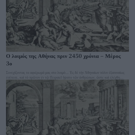
Ο λοιμός της Αθήνας πριν 2450 χρόνια – Μέρος
3ο
Συνεχίζοντας το αφιέρωμά μας στο λοιμό… Ἐς δὲ τὴν Ἀθηναίων πόλιν ἐξαπιναίως
ἐσέπεσε, καὶ τὸ πρῶτον ἐν τῷ Πειραιεῖ ἥψατο τῶν ἀνθρώπων, ὥστε καὶ ἐλέχθη...