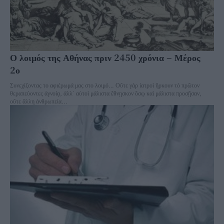
Ο λοιμός της Αθήνας πριν 2450 χρόνια – Μέρος
2ο
Συνεχίζοντας το αφιέρωμά μας στο λοιμό… Οὔτε γὰρ ἰατροὶ ἤρκουν τὸ πρῶτον
θεραπεύοντες ἀγνοίᾳ, ἀλλ᾽ αὐτοὶ μάλιστα ἔθνῃσκον ὅσῳ καὶ μάλιστα προσῇσαν,
οὔτε ἄλλη ἀνθρωπεία...