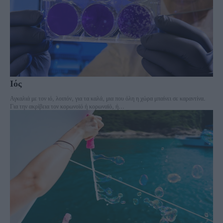
Ιός
Αγκαλιά με τον ιό, λοιπόν, για τα καλά, μια που όλη η χώρα μπαίνει σε καραντίνα.
Για την ακρίβεια τον κορωνοϊό ή κορωναϊό, ή...