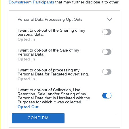
εκφράσεις
Downstream Participants
that may further disclose it to other
third parties.
Συνεχίζοντας το αφιέρωμα στις λατινικές εκφράσεις που υπάρχουν στο λεξιλόγιό
μας, ας ξεκινήσουμε με την de jure, που σημαίνει με νόμο, με νομική
κύρωση. De jure, για παράδειγμα, αλλάζουν...
Personal Data Processing Opt Outs
I want to opt-out of the Sharing of my
personal data.
Opted In
I want to opt-out of the Sale of my
Personal Data.
Opted In
I want to opt-out of processing my
Personal Data for Targeted Advertising.
Opted In
I want to opt-out of Collection, Use,
Retention, Sale, and/or Sharing of my
Personal Data that Is Unrelated with the
Purposes for which it was collected.
Γρίπη
Opted Out
Με αφορμή τα πολλαπλά κρούσματα γρίπης, γρίπη τύπου Α, Η1Ν1 ή άλλα
CONFIRM
συναφή, ελπίζω όχι γριπιασμένοι, να γριπολεξιλογήσουμε. Γράφει η Σοφία
Μουρούτη Γεωργάνα Ακόμη και όσοι...