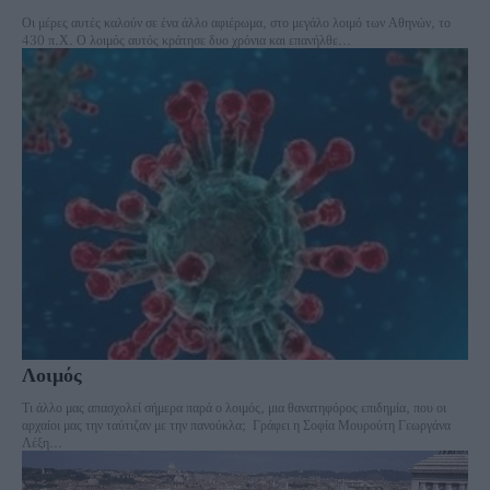
Οι μέρες αυτές καλούν σε ένα άλλο αφιέρωμα, στο μεγάλο λοιμό των Αθηνών, το
430 π.Χ. Ο λοιμός αυτός κράτησε δυο χρόνια και επανήλθε...
Λοιμός
Τι άλλο μας απασχολεί σήμερα παρά ο λοιμός, μια θανατηφόρος επιδημία, που οι
αρχαίοι μας την ταύτιζαν με την πανούκλα; Γράφει η Σοφία Μουρούτη Γεωργάνα
Λέξη...