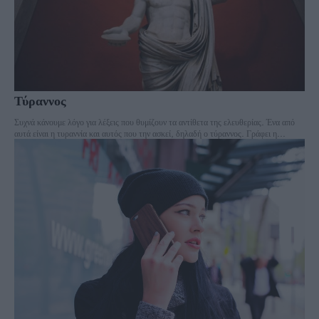
Τύραννος
Συχνά κάνουμε λόγο για λέξεις που θυμίζουν τα αντίθετα της ελευθερίας. Ένα από
αυτά είναι η τυραννία και αυτός που την ασκεί, δηλαδή ο τύραννος. Γράφει η...