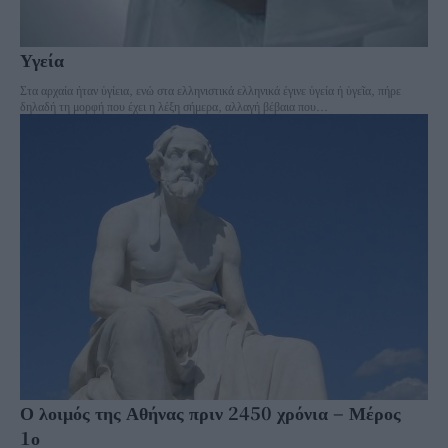
Υγεία
Στα αρχαία ήταν ὑγίεια, ενώ στα ελληνιστικά ελληνικά έγινε ὑγεία ή ὑγεῖα, πήρε
δηλαδή τη μορφή που έχει η λέξη σήμερα, αλλαγή βέβαια που...
Ο λοιμός της Αθήνας πριν 2450 χρόνια – Μέρος
1ο