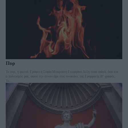
Πυρ
Το πυρ, η φωτιά. Γράφει η Σοφία Μουρούτη Γεωργάνα Λέξη τόσο παλιά, όσο και
ο πολιτισμός μας, αφού την συναντάμε στις πινακίδες της Γραμμικής Β'' γραφής.
Το...