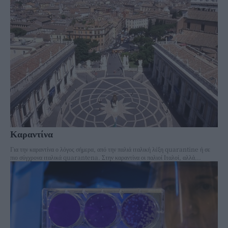
Καραντίνα
Για την καραντίνα ο λόγος σήμερα, από την παλιά ιταλική λέξη quarantine ή σε
πιο σύγχρονα ιταλικά quarantena. Στην καραντίνα οι παλιοί Ιταλοί, αλλά...