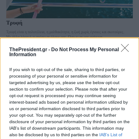
Τρυφή
Τρυφή είναι η πολυτέλεια, η μαλθακότητα, η ζωή χωρίς έγνοιες και σκοτούρες.
Με άλλα λόγια ό,τι αρέσει σε όλους μας. Όσο κι αν μας φαίνεται...
ThePresident.gr -
Do Not Process My Personal
Information
If you wish to opt-out of the sale, sharing to third parties, or
processing of your personal or sensitive information for
targeted advertising by us, please use the below opt-out
section to confirm your selection. Please note that after your
opt-out request is processed you may continue seeing
interest-based ads based on personal information utilized by
us or personal information disclosed to third parties prior to
your opt-out. You may separately opt-out of the further
disclosure of your personal information by third parties on the
IAB’s list of downstream participants. This information may
Λατινικά (μέρος 4ο) De jure και άλλες λατινικές
also be disclosed by us to third parties on the
IAB’s List of