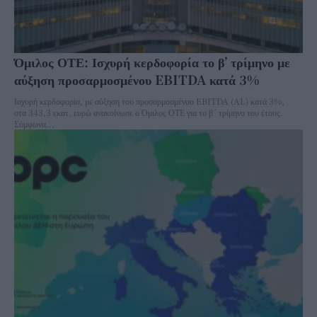
Όμιλος ΟΤΕ: Ισχυρή κερδοφορία το β’ τρίμηνο με
αύξηση προσαρμοσμένου EBITDA κατά 3%
Ισχυρή κερδοφορία, με αύξηση του προσαρμοσμένου EBITDA (AL) κατά 3%,
στα 343,3 εκατ. ευρώ ανακοίνωσε ο Όμιλος ΟΤΕ για το β´ τρίμηνο του έτους.
Σύμφωνα...