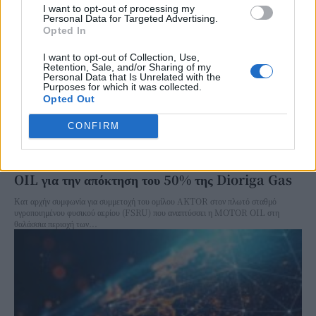
I want to opt-out of processing my
Personal Data for Targeted Advertising.
Opted In
I want to opt-out of Collection, Use,
Retention, Sale, and/or Sharing of my
Personal Data that Is Unrelated with the
Purposes for which it was collected.
Opted Out
CONFIRM
Κατ’ αρχήν συμφωνία ομίλου AKTOR-MOTOR
OIL για την απόκτηση του 50% της Dioriga Gas
Κατ αρχήν συμφωνία για συμμετοχή του ομίλου AKTOR στον πλωτό σταθμό
υγροποιημένου φυσικού αερίου (FSRU) που αναπτύσσει η MOTOR OIL στη
θαλάσσια περιοχή των...