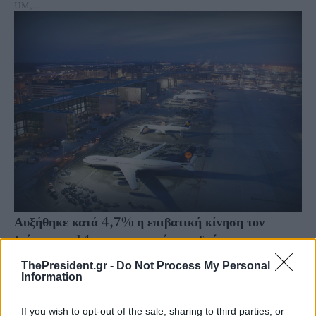
UM,...
Αυξήθηκε κατά 4,7% η επιβατική κίνηση τον
Ιούνιο στα 14 περιφερειακά αεροδρόμια
Αύξηση 4,7% παρουσίασε η επιβατική κίνηση τον Ιούνιο του 2026 στα 14
ThePresident.gr -
Do Not Process My Personal
περιφερειακά αεροδρόμια, υπό τη διαχείριση και τη λειτουργία της Fraport
Information
Greece, όπου...
If you wish to opt-out of the sale, sharing to third parties, or