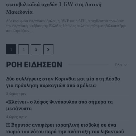
φωτοβολταϊκά σχεδόν 1 GW στη Δυτική
Μακεδονία
Δύο κορυφαίοι ενεργειακοί όμιλοι, η RWE και η ΔΕΗ, συνεχίζουν να προωθούν
την ενεργειακή μετάβαση της Ελλάδας θέτοντας σε λειτουργία φωτοβολταϊκά έργα
που πλησιάζουν...
1
2
3
ΡΟΗ ΕΙΔΗΣΕΩΝ
Όλα
Δύο συλλήψεις στην Κορινθία και μία στη Λέσβο
για πρόκληση πυρκαγιών από αμέλεια
3 ώρες πριν
«Κλείνει» ο λόφος Φινόπουλου από σήμερα τα
μεσάνυχτα
4 ώρες πριν
Η Βηρυτός αναφέρει ισραηλινή εισβολή σε ένα
χωριό του νότου παρά την ανάπτυξη του λιβανικού