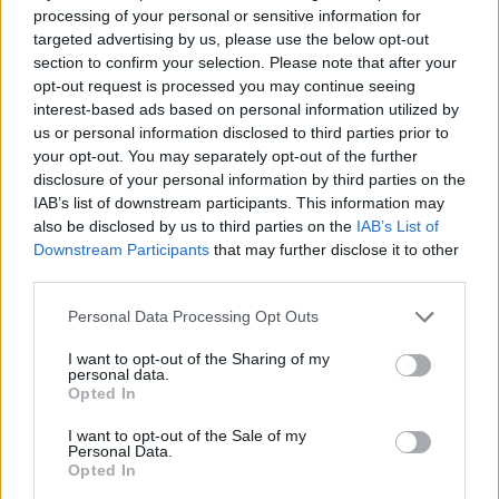
processing of your personal or sensitive information for
targeted advertising by us, please use the below opt-out
section to confirm your selection. Please note that after your
opt-out request is processed you may continue seeing
interest-based ads based on personal information utilized by
us or personal information disclosed to third parties prior to
your opt-out. You may separately opt-out of the further
disclosure of your personal information by third parties on the
IAB’s list of downstream participants. This information may
also be disclosed by us to third parties on the
IAB’s List of
Downstream Participants
that may further disclose it to other
third parties.
Συνεργασία ΔΕΗ – Dimand για ανάπτυξη
πρότυπου βιοκλιματικού κτιρίου στη Λεωφόρο
Personal Data Processing Opt Outs
Μεσογείων
I want to opt-out of the Sharing of my
personal data.
Οι Όμιλοι ΔΕΗ και Dimand ανακοινώνουν την έναρξη της επενδυτικής τους
Opted In
συνεργασίας για την από κοινού ανάπτυξη του νέου, πρότυπου βιοκλιματικού
συγκροτήματος γραφείων στο...
I want to opt-out of the Sale of my
Personal Data.
Opted In