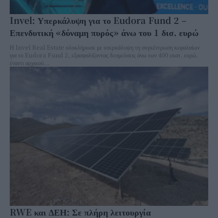
Invel: Υπερκάλυψη για το Eudora Fund 2 –
Επενδυτική «δύναμη πυρός» άνω του 1 δισ. ευρώ
Η Invel Real Estate ολοκλήρωσε με υπερκάλυψη τη συγκέντρωση κεφαλαίων
για το Eudora Fund 2, εξασφαλίζοντας δεσμεύσεις άνω των 400 εκατ. ευρώ,
έναντι αρχικού...
RWE και ΔΕΗ: Σε πλήρη λειτουργία