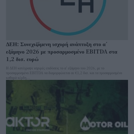
ΔΕΗ: Συνεχιζόμενη ισχυρή ανάπτυξη στο α΄
εξάμηνο 2026 με προσαρμοσμένο EBITDA στα
1,2 δισ. ευρώ
Η ΔΕΗ κατέγραψε ισχυρές επιδόσεις το α’ εξάμηνο του 2026, με το
προσαρμοσμένο EBITDA να διαμορφώνεται σε €1,2 δισ. και τα προσαρμοσμένα
καθαρά κέρδη...