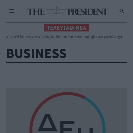
ΤΕΛΕΥΤΑΙΑ ΝΕΑ
«Κλείνει» ο λόφος Φινόπουλου από σήμερα τα μεσάνυχτα
BUSINESS