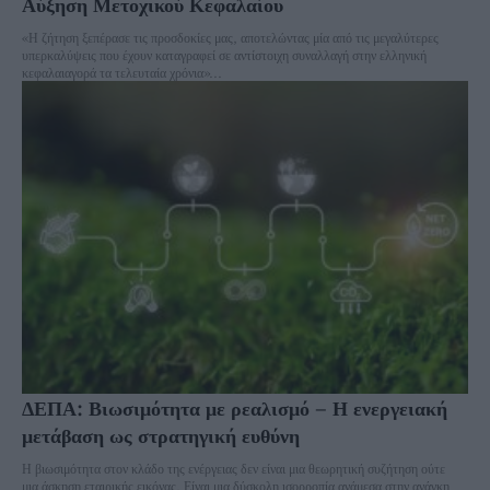
Αύξηση Μετοχικού Κεφαλαίου
«Η ζήτηση ξεπέρασε τις προσδοκίες μας, αποτελώντας μία από τις μεγαλύτερες
υπερκαλύψεις που έχουν καταγραφεί σε αντίστοιχη συναλλαγή στην ελληνική
κεφαλαιαγορά τα τελευταία χρόνια»...
ΔΕΠΑ: Βιωσιμότητα με ρεαλισμό – Η ενεργειακή
μετάβαση ως στρατηγική ευθύνη
Η βιωσιμότητα στον κλάδο της ενέργειας δεν είναι μια θεωρητική συζήτηση ούτε
μια άσκηση εταιρικής εικόνας. Είναι μια δύσκολη ισορροπία ανάμεσα στην ανάγκη