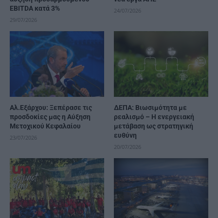
EBITDA κατά 3%
24/07/2026
29/07/2026
Αλ.Εξάρχου: Ξεπέρασε τις
ΔΕΠΑ: Βιωσιμότητα με
προσδοκίες μας η Αύξηση
ρεαλισμό – Η ενεργειακή
Μετοχικού Κεφαλαίου
μετάβαση ως στρατηγική
ευθύνη
23/07/2026
20/07/2026