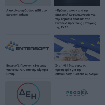
Ανακοίνωση Ομίλου ΔΕΗ στο
«Πράσινο φως» από την
Euronext Athens
Επιτροπή Κεφαλαιαγοράς για
την δημόσια πρόταση της
Euronext προς τους μετόχους
της EXAE
Entersoft: Πρόταση εξαγοράς
Στα 1,934 δισ. ευρώ οι
για το 53,73% από την Olympia
προσφορές για την
Group
επανέκδοση 10ετούς ομολόγου