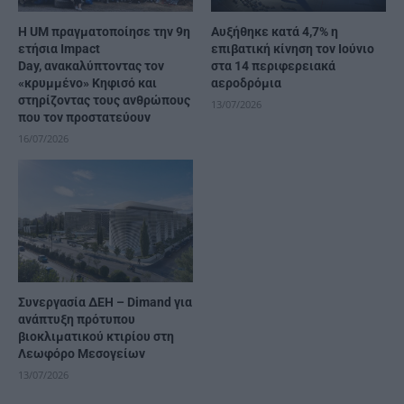
Η UM πραγματοποίησε την 9η
Αυξήθηκε κατά 4,7% η
ετήσια Impact
επιβατική κίνηση τον Ιούνιο
Day, ανακαλύπτοντας τον
στα 14 περιφερειακά
«κρυμμένο» Κηφισό και
αεροδρόμια
στηρίζοντας τους ανθρώπους
13/07/2026
που τον προστατεύουν
16/07/2026
Συνεργασία ΔΕΗ – Dimand για
ανάπτυξη πρότυπου
βιοκλιματικού κτιρίου στη
Λεωφόρο Μεσογείων
13/07/2026