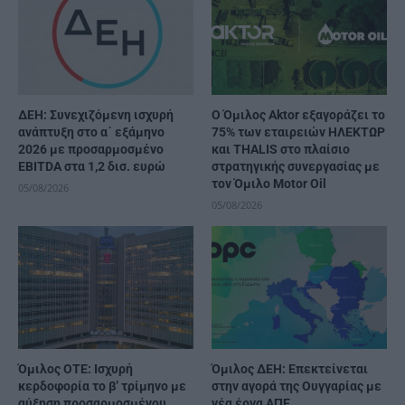
ΔΕΗ: Συνεχιζόμενη ισχυρή
Ο Όμιλος Aktor εξαγοράζει το
ανάπτυξη στο α΄ εξάμηνο
75% των εταιρειών ΗΛΕΚΤΩΡ
2026 με προσαρμοσμένο
και THALIS στο πλαίσιο
EBITDA στα 1,2 δισ. ευρώ
στρατηγικής συνεργασίας με
τον Όμιλο Motor Oil
05/08/2026
05/08/2026
Όμιλος ΟΤΕ: Ισχυρή
Όμιλος ΔΕΗ: Επεκτείνεται
κερδοφορία το β’ τρίμηνο με
στην αγορά της Ουγγαρίας με
αύξηση προσαρμοσμένου
νέα έργα ΑΠΕ