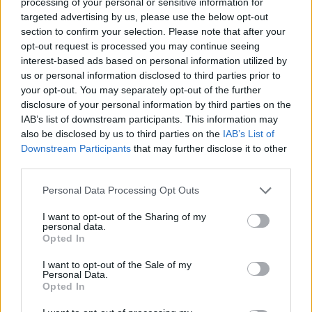
processing of your personal or sensitive information for
targeted advertising by us, please use the below opt-out
section to confirm your selection. Please note that after your
opt-out request is processed you may continue seeing
interest-based ads based on personal information utilized by
us or personal information disclosed to third parties prior to
your opt-out. You may separately opt-out of the further
disclosure of your personal information by third parties on the
IAB’s list of downstream participants. This information may
also be disclosed by us to third parties on the
IAB’s List of
Εντοπισμός αρχαίου ναυαγίου στη νήσο Άνδρο
Downstream Participants
that may further disclose it to other
Η Εφορεία Εναλίων Αρχαιοτήτων του Υπουργείου Πολιτισμού πραγματοποίησε
third parties.
αυτοψία ύστερα από υπόδειξη ιδιώτη σε θαλάσσια περιοχή της νήσου Άνδρου,
όπου εντόπισε το φορτίο ενός...
Personal Data Processing Opt Outs
I want to opt-out of the Sharing of my
personal data.
Opted In
I want to opt-out of the Sale of my
Personal Data.
Opted In