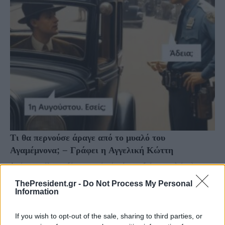
Τι θα περνούσε άραγε από το μυαλό του
Αγαμέμνονα; – Γράφει η Αγγελική Κώττη
Αυτόν τον εφιάλτη στα δάση με τα πεύκα (και όχι στον δρόμο με τις λεύκες) τον
ζούμε κάθε καλοκαίρι. Παρθένα δάση καίγονται, ζωάκια και...
ThePresident.gr -
Do Not Process My Personal
Information
If you wish to opt-out of the sale, sharing to third parties, or