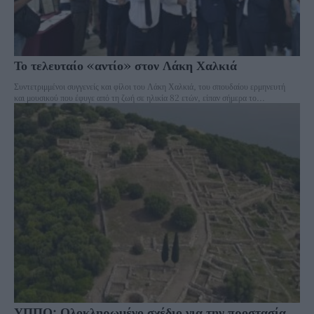
Το τελευταίο «αντίο» στον Λάκη Χαλκιά
Συντετριμμένοι συγγενείς και φίλοι του Λάκη Χαλκιά, του σπουδαίου ερμηνευτή
και μουσικού που έφυγε από τη ζωή σε ηλικία 82 ετών, είπαν σήμερα το...
ΥΠΠΟ: Ολοκληρωμένο σχέδιο για την προστασία