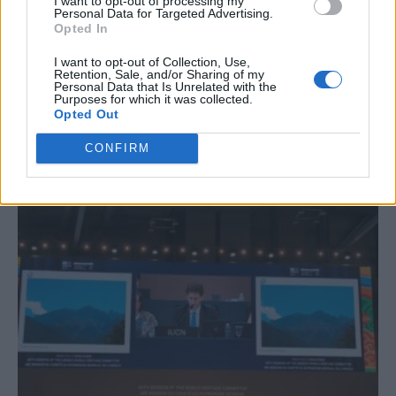
I want to opt-out of processing my
Personal Data for Targeted Advertising.
Opted In
I want to opt-out of Collection, Use,
Retention, Sale, and/or Sharing of my
Personal Data that Is Unrelated with the
Purposes for which it was collected.
ΥΠΠΟ: Αποδόθηκαν τα έργα αναβάθμισης στην
Opted Out
Αρχαία Αγορά
CONFIRM
Αποδόθηκε το έργο "Βελτίωση υποδομών προσβασιμότητας στον αρχαιολογικό
χώρο και το Μουσείο Αρχαίας Αγοράς", παρουσία της υπουργού Πολιτισμού
Λίνας Μενδώνη. Η Αρχαία Αγορά, ο...