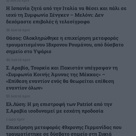
H Ισπανία ζητά από την Ιταλία να θέσει και πάλι σε
ισχύ τη Συμφωνία Σένγκεν – Μελόνι: Δεν
δεχόμαστε επιβολές ή τελεσίγραφα
36 λεπτά πριν
Θάσος: Ολοκληρώθηκε η επιχείρηση μεταφοράς
τραυματισμένου 18χρονου Ρουμάνου, από δύσβατο
σημείο στο Υψάριο
46 λεπτά πριν
Σ. Αραβία, Τουρκία και Πακιστάν υπέγραψαν τη
«Συμφωνία Κοινής Άμυνας της Μέκκας» –
«Επίθεση εναντίον ενός θα θεωρείται επίθεση
εναντίον όλων»
50 λεπτά πριν
Ελ.Λύση: Η μη επιστροφή των Patriot από την
Σ.Αραβία ισοδυναμεί με εσχάτη προδοσία
1 ώρα πριν
Επιχείρηση μεταφοράς 49χρονης Γερμανίδας που
τραυματίστηκε σε δύσβατο σημείο στη Συκιά