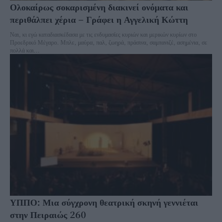
Ολοκαίρως σοκαρισμένη διακινεί ονόματα και
περιθάλπει χέρια – Γράφει η Αγγελική Κώττη
Ναι, κι εγώ καταδιασκέδασα με τις ενδυμασίες κυριών και μερικών κυρίων στο
Προεδρικό Μέγαρο. Μπλε, μαύρα, παλ, ζωηρά, πράσινα, σαμπανιζέ, ασημένια, σε
πολλά και...
ΥΠΠΟ: Μια σύγχρονη θεατρική σκηνή γεννιέται
στην Πειραιώς 260