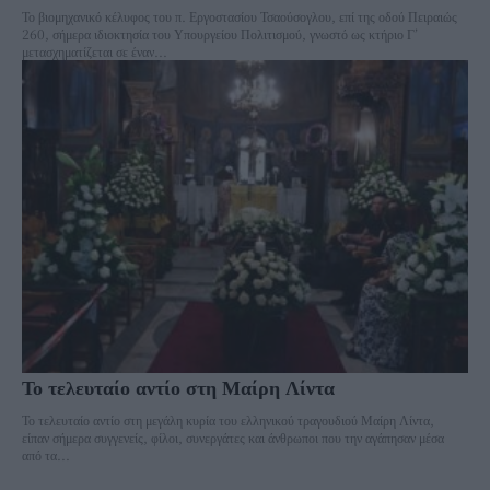
Το βιομηχανικό κέλυφος του π. Εργοστασίου Τσαούσογλου, επί της οδού Πειραιώς
260, σήμερα ιδιοκτησία του Υπουργείου Πολιτισμού, γνωστό ως κτήριο Γ’
μετασχηματίζεται σε έναν...
Το τελευταίο αντίο στη Μαίρη Λίντα
Το τελευταίο αντίο στη μεγάλη κυρία του ελληνικού τραγουδιού Μαίρη Λίντα,
είπαν σήμερα συγγενείς, φίλοι, συνεργάτες και άνθρωποι που την αγάπησαν μέσα
από τα...