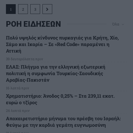
1
2
3
ΡΟΗ ΕΙΔΗΣΕΩΝ
Όλα
Πολύ υψηλός κίνδυνος πυρκαγιάς για Κρήτη, Χίο,
Σάμο και Ικαρία – Σε «Red Code» παραμένει η
Αττική
39 δευτερόλεπτα πριν
ΕΛΑΣ: Πλήγμα για την ελληνική εξωτερική
πολιτική η συμφωνία Τουρκίας-Σαουδικής
Αραβίας-Πακιστάν
16 λεπτά πριν
Χρηματιστήριο: Άνοδος 0,25% – Στα 239,11 εκατ.
ευρώ ο τζίρος
26 λεπτά πριν
Αποχαιρετιστήριο μήνυμα του πρέσβη του Ισραήλ:
Φεύγω με την καρδιά γεμάτη ευγνωμοσύνη
31 λεπτά πριν