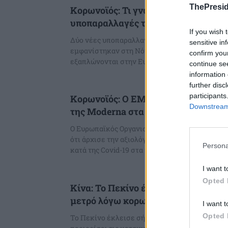
ThePresid
Κορωνοϊός: Τι γνωρίζουμε για τις ν
υποπαραλλαγές της Όμικρον ΒΑ.4 κα
If you wish 
Δύο νέες υποπαραλλαγές της Όμικρον, οι ΒΑ.4 κ
sensitive in
εμφανίστηκαν στη Νότια Αφρική και έχουν αρχ
confirm you
εξαπλώνονται στην Ευρώπη και σε άλλες...
continue se
information 
further disc
participants
Κορωνοϊός: Ο ΕΜΑ εξετάζει τη χρήσ
Downstream 
της Moderna στα παιδιά μικρότερα 
Ο Ευρωπαϊκός Οργανισμός Φαρμάκων (ΕΜΑ) α
ότι άρχισε την αξιολόγηση της χρήσης του εμ
Persona
κατά της Covid-19 στα παιδιά ηλικίας από...
I want t
Opted 
Κίνα: Το Πεκίνο έκλεισε δεκάδες σ
μετρό λόγω κορωνοϊού
I want t
Opted 
Το Πεκίνο έκλεισε σήμερα δεκάδες σταθμούς τ