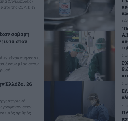
Γα
μακα (Swissmedic)
απ
 κατά της COVID-19
πρ
1 ώ
“Ό
είχαν σοβαρή
Α.
 μέσα στον
απ
τη
2 ώ
d-19 είχαν εμφανίσει
Σύ
πεθάνουν μέσα στους
δι
ρωσή...
στ
ην Ελλάδα. 26
2 ώ
ΕΛ
πλ
 εργαστηριακά
2 ώ
ταγράφηκαν στην
ΠΑ
λευταίες 24 ώρες ήταν 4.761. Ο συνολικός αριθμός...
κα
Φο