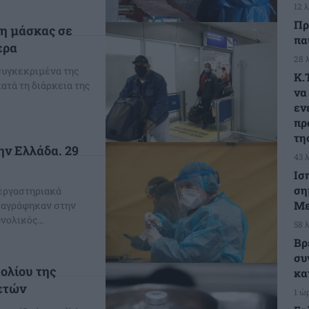
12 
Πρ
η μάσκας σε
πα
ερα
28 
συγκεκριμένα της
Κ.
ατά τη διάρκεια της
να
εν
πρ
τη
ην Ελλάδα. 29
43 
Ισ
ση
 εργαστηριακά
Με
ταγράφηκαν στην
αίες 24 ώρες ήταν 4.388. Ο συνολικός...
58 
Βρ
συ
ολίου της
κα
 ετών
1 ώ