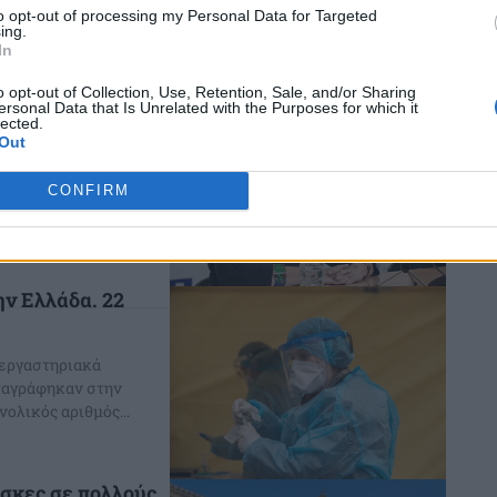
σει την Covid-19,
to opt-out of processing my Personal Data for Targeted
ing.
In
o opt-out of Collection, Use, Retention, Sale, and/or Sharing
αναμνηστικό
ersonal Data that Is Unrelated with the Purposes for which it
lected.
πωρο
Out
α υπάρξει
CONFIRM
τη γρίπη, ενώ θα
ην Ελλάδα. 22
 εργαστηριακά
ταγράφηκαν στην
λευταίες 24 ώρες ήταν 4.701. Ο συνολικός αριθμός...
άσκες σε πολλούς