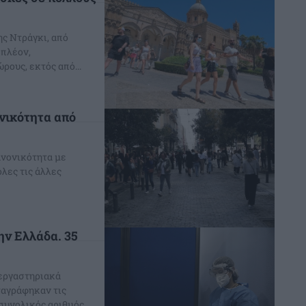
ς Ντράγκι, από
 πλέον,
ους, εκτός από...
νικότητα από
ανονικότητα με
λες τις άλλες
ην Ελλάδα. 35
 εργαστηριακά
αγράφηκαν τις
αίες 24 ώρες στην Ελλάδα ήταν 6.497. Ο συνολικός αριθμός...