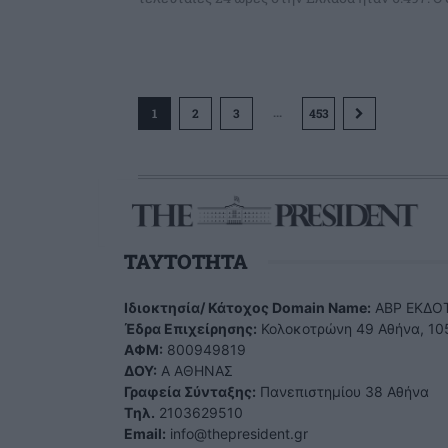
...
1
2
3
453
TAYTOTHTA
Ιδιοκτησία/ Κάτοχος Domain Name:
ΑBP ΕΚΔΟΤ
Έδρα Επιχείρησης:
Κολοκοτρώνη 49 Αθήνα, 10
ΑΦΜ:
800949819
ΔΟΥ:
Α ΑΘΗΝΑΣ
Γραφεία Σύνταξης:
Πανεπιστημίου 38 Αθήνα
Tηλ.
2103629510
Email:
info@thepresident.gr