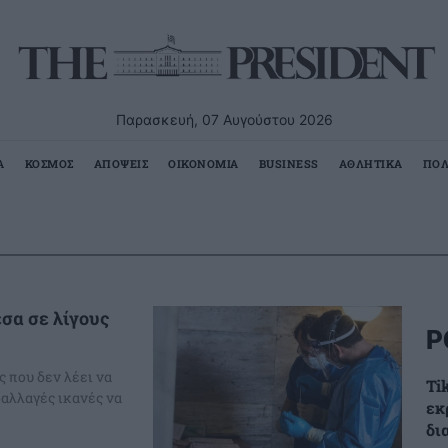
Παρασκευή, 07 Αυγούστου 2026
Α
ΚΟΣΜΟΣ
ΑΠΟΨΕΙΣ
ΟΙΚΟΝΟΜΙΑ
BUSINESS
ΑΘΛΗΤΙΚΑ
ΠΟΛ
σα σε λίγους
Ρ
ς που δεν λέει να
Ti
ραλλαγές ικανές να
εκ
δι