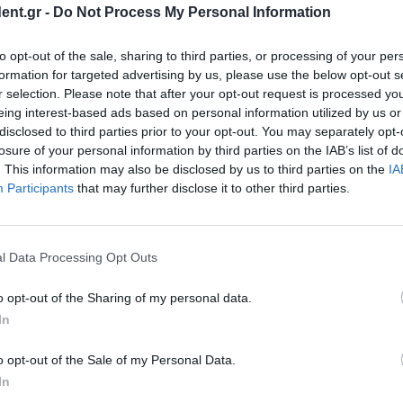
ent.gr -
Do Not Process My Personal Information
έες
2 ώ
ι ΒΑ.5
to opt-out of the sale, sharing to third parties, or processing of your per
αι ΒΑ.5, που
formation for targeted advertising by us, please use the below opt-out s
ίσει να
r selection. Please note that after your opt-out request is processed y
eing interest-based ads based on personal information utilized by us or
disclosed to third parties prior to your opt-out. You may separately opt-
losure of your personal information by third parties on the IAB’s list of
. This information may also be disclosed by us to third parties on the
IA
η του εμβολίου
Participants
that may further disclose it to other third parties.
των 5 ετών
νακοίνωσε σήμερα
βολίου της Moderna
l Data Processing Opt Outs
o opt-out of the Sharing of my personal data.
In
ταθμούς του
o opt-out of the Sale of my Personal Data.
In
ου μετρό για να