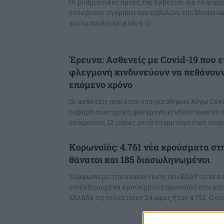
Οι ρυθμιστικές αρχές της Ελβετίας για τα φάρ
ενέκριναν τη χρήση του εμβολίου της Moderna
για τα παιδιά ηλικίας 6-11...
Έρευνα: Ασθενείς με Covid-19 που 
φλεγμονή κινδυνεύουν να πεθάνουν
επόμενο χρόνο
Οι ασθενείς που όταν νοσηλεύθηκαν λόγω Covi
σοβαρή συστημική φλεγμονή κινδυνεύουν να 
επόμενους 12 μήνες μετά τη φαινομενική ανάρ
Κορωνοϊός: 4.761 νέα κρούσματα στ
θάνατοι και 185 διασωληνωμένοι
Σύμφωνα με την ανακοίνωση του ΕΟΔΥ τα νέα
επιβεβαιωμένα κρούσματα κορωνοϊού που κα
Ελλάδα τις τε