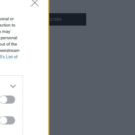
ρες πριν
sonal or
ΔΙΑΒΑΣΤΕ ΠΕΡΙΣΣΟΤΕΡΑ
ection to
ou may
 personal
out of the
 downstream
B’s List of