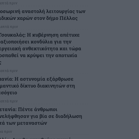
λεπτά πριν
οσωρινή αναστολή λειτουργίας των
ιδικών χαρών στον δήμο Πέλλας
λεπτά πριν
Τσουκαλάς: Η κυβέρνηση απέτυχε
 αξιοποιήσει κονδύλια για την
εργειακή ανθεκτικότητα και τώρα
οσπαθεί να κρύψει την αποτυχία
ς
λεπτά πριν
πανία: Η αστυνομία εξάρθρωσε
μαντικό δίκτυο διακινητών στη
σόγειο
λεπτά πριν
ετανία: Πέντε άνθρωποι
νελήφθησαν για βία σε διαδήλωση
τά των μεταναστών
ρα πριν