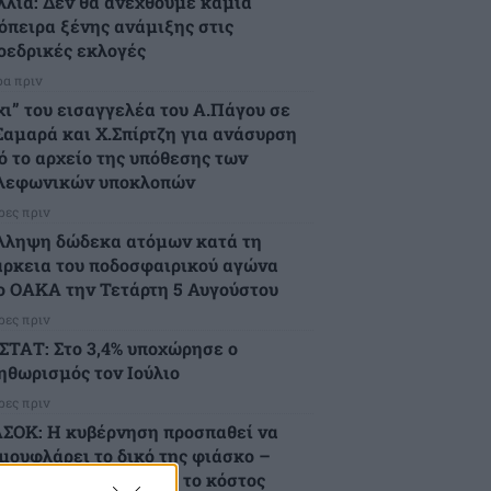
λλία: Δεν θα ανεχθούμε καμιά
όπειρα ξένης ανάμιξης στις
οεδρικές εκλογές
ρα πριν
χι” του εισαγγελέα του Α.Πάγου σε
Σαμαρά και Χ.Σπίρτζη για ανάσυρση
ό το αρχείο της υπόθεσης των
λεφωνικών υποκλοπών
ρες πριν
λληψη δώδεκα ατόμων κατά τη
άρκεια του ποδοσφαιρικού αγώνα
ο ΟΑΚΑ την Τετάρτη 5 Αυγούστου
ρες πριν
ΣΤΑΤ: Στο 3,4% υποχώρησε ο
ηθωρισμός τον Ιούλιο
ρες πριν
ΣΟΚ: Η κυβέρνηση προσπαθεί να
μουφλάρει το δικό της φιάσκο –
ρτώνει στους πολίτες το κόστος