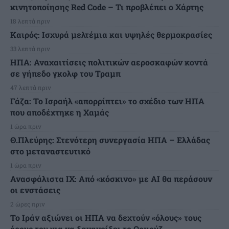
κινητοποίησης Red Code – Τι προβλέπει ο Χάρτης
18 λεπτά πριν
Καιρός: Ισχυρά μελτέμια και υψηλές θερμοκρασίες
33 λεπτά πριν
ΗΠΑ: Αναχαιτίσεις πολιτικών αεροσκαφών κοντά
σε γήπεδο γκολφ του Τραμπ
47 λεπτά πριν
Γάζα: Το Ισραήλ «απορρίπτει» το σχέδιο των ΗΠΑ
που αποδέχτηκε η Χαμάς
1 ώρα πριν
Θ.Πλεύρης: Στενότερη συνεργασία ΗΠΑ – Ελλάδας
στο μεταναστευτικό
1 ώρα πριν
Ανασφάλιστα ΙΧ: Από «κόσκινο» με AI θα περάσουν
οι ενστάσεις
2 ώρες πριν
Το Ιράν αξιώνει οι ΗΠΑ να δεχτούν «όλους» τους
όρους του για να ξανανοίξει το Ορμούζ