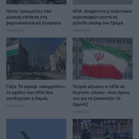
Πέντε τραυματίες από
ΗΠΑ: Αναχαιτίσεις πολιτικών
ρωσική επίθεση στη
αεροσκαφών κοντά σε
βορειοανατολική Ουκρανία
γήπεδο γκολφ του Τραμπ
10/08/2026
10/08/2026
Γάζα: Το Ισραήλ «απορρίπτει»
Το Ιράν αξιώνει οι ΗΠΑ να
το σχέδιο των ΗΠΑ που
δεχτούν «όλους» τους όρους
αποδέχτηκε η Χαμάς
του για να ξανανοίξει το
Ορμούζ
10/08/2026
10/08/2026