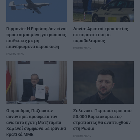
Γερμανία: Η Ευρώπη δεν είναι
Δανία: Αρκετοί τραυματίες
προετοιμασμένη για ρωσικές
σε περιστατικό με
επιθέσεις με μη
πυροβολισμούς
επανδρωμένα αεροσκάφη
09/08/2026
09/08/2026
Ο πρόεδρος Πεζεσκιάν
Ζελένσκι: Περισσότεροι από
συνάντησε πρόσφατα τον
50.000 Βορειοκορεάτες
ανώτατο ηγέτη Μοτζτάμπα
στρατιώτες θα αναπτυχθούν
Χαμενεΐ σύμφωνα με ιρανικά
στη Ρωσία
κρατικά ΜΜΕ
09/08/2026