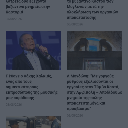
λατρεία δύο εξέχοντα
το βυζαντινό Κάστρο των
βυζαντινά μνημεία στην
Μογλενών μετά την
Καστοριά
ολοκλήρωση των εργασιών
αποκατάστασης
04/08/2026
03/08/2026
Πέθανε ο Λάκης Χαλκιάς,
Λ.Μενδώνη: “Με γοργούς
ένας από τους
ρυθμούς εξελίσσονται οι
σημαντικότερους
εργασίες στον Τύμβο Καστά,
εκπροσώπους της μουσικής
στην Αμφίπολη – Αποδίδουμε
μας παράδοσης
μνημεία της πόλης
αποκατεστημένα και
03/08/2026
προσβάσιμα”
02/08/2026