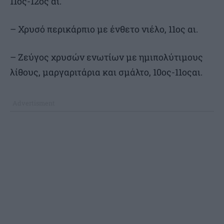
11ος-12ος αι.
– Χρυσό περικάρπιο με ένθετο νιέλο, 11ος αι.
– Ζεύγος χρυσών ενωτίων με ημιπολύτιμους
λίθους, μαργαριτάρια και σμάλτο, 10ος-11οςαι.