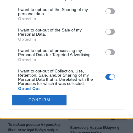
Αγγελική Κώττη
I want to opt-out of the Sharing of my
personal data.
Opted In
I want to opt-out of the Sale of my
Personal Data.
TAGS
Αγγελική Κώττη
Έκθεση
Opted In
I want to opt-out of processing my
Personal Data for Targeted Advertising.
Opted In
Διαβάστε επίσης
I want to opt-out of Collection, Use,
Retention, Sale, and/or Sharing of my
Personal Data that Is Unrelated with the
Purposes for which it was collected.
Opted Out
CONFIRM
Το παλαιό μουσείο Ακρόπολης
Έμπνευση: Αρχαία Ελληνική
δίνει στον Ιερό Βράχο ακόμα
Τέχνη στην Ιταλία