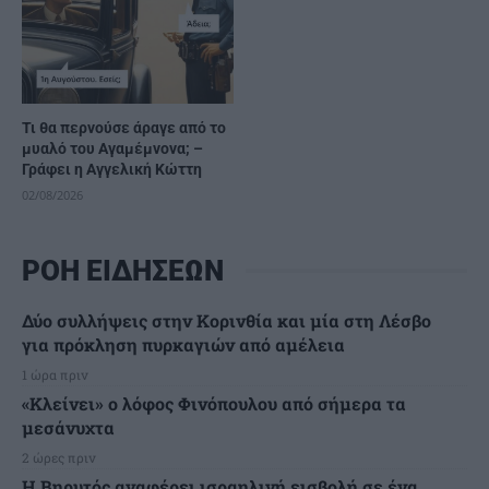
Τι θα περνούσε άραγε από το
μυαλό του Αγαμέμνονα; –
Γράφει η Αγγελική Κώττη
02/08/2026
ΡΟΗ ΕΙΔΗΣΕΩΝ
Δύο συλλήψεις στην Κορινθία και μία στη Λέσβο
για πρόκληση πυρκαγιών από αμέλεια
1 ώρα πριν
«Κλείνει» ο λόφος Φινόπουλου από σήμερα τα
μεσάνυχτα
2 ώρες πριν
Η Βηρυτός αναφέρει ισραηλινή εισβολή σε ένα