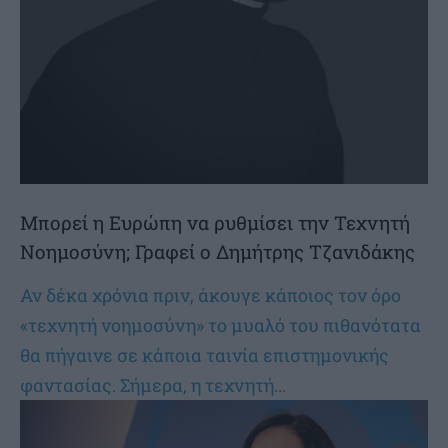
Μπορεί η Ευρώπη να ρυθμίσει την Τεχνητή
Νοημοσύνη; Γραφεί ο Δημήτρης Τζανιδάκης
Αν δέκα χρόνια πριν, άκουγε κάποιος τον όρο
«τεχνητή νοημοσύνη» το μυαλό του πιθανότατα
θα πήγαινε σε κάποια ταινία επιστημονικής
φαντασίας. Σήμερα, η τεχνητή...