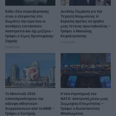
Κάθε ιδέα συγκυβέρνησης
Διεθνής Σύμβαση για την
είναι ο ελέφαντας στο
Τεχνητή Νοημοσύνη: Η
δωμάτιο την ώρα που οι
Ευρώπη πρέπει να ηγηθεί
συνθήκες επιτάσσουν
μιας τέτοιας πρωτοβουλίας –
πανστρατιά και όχι μιζέρια –
Γράφει ο Μανώλης
Γράφει ο Σίμος Χριστοφάκης-
Κεφαλογιάννης
Σαρρής
31/07/2026
05/08/2026
Το Μουντιάλ 2026
Η νέα στρατηγική του
επαναπροσδιόρισε την
ΝΑΤΟ: Αποτροπή μέσω μιας
κάλυψη αθλητικών
Συμμαχίας Ετοιμότητας –
διοργανώσεων από τα ΜΜΕ –
Γράφει ο Κωνσταντίνος
Γράφει ο Σωτήρης
Μπαλωμένος