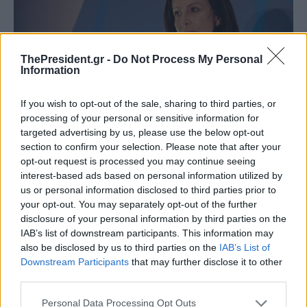
ThePresident.gr -
Do Not Process My Personal
Information
If you wish to opt-out of the sale, sharing to third parties, or
processing of your personal or sensitive information for
targeted advertising by us, please use the below opt-out
section to confirm your selection. Please note that after your
opt-out request is processed you may continue seeing
interest-based ads based on personal information utilized by
H εποχή της εξωστρέφειας. Γράφει ο
us or personal information disclosed to third parties prior to
your opt-out. You may separately opt-out of the further
Δημήτρης Τζανιδάκης
disclosure of your personal information by third parties on the
IAB’s list of downstream participants. This information may
Τους τελευταίους μήνες η χώρα μας βάλλεται
also be disclosed by us to third parties on the
IAB’s List of
πανταχόθεν, με τις επιπτώσεις της πανδημίας
Downstream Participants
that may further disclose it to other
third parties.
και κυρίως την έντονη και αδυσώπητη κρίση
στα ελληνοτουρκικά, να συνθέτουν...
Personal Data Processing Opt Outs