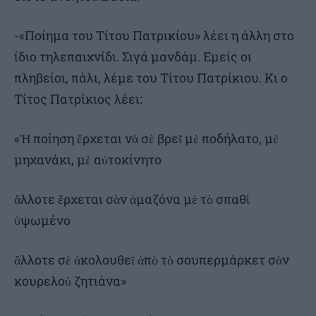
-«Ποίημα του Τίτου Πατρικίου» λέει η άλλη στο
ίδιο τηλεπαιχνίδι. Σιγά μανδάμ. Εμείς οι
πληβείοι, πάλι, λέμε του Τίτου Πατρίκιου. Κι ο
Τίτος Πατρίκιος λέει:
«Ἡ ποίηση ἔρχεται νὰ σὲ βρεῖ μὲ ποδήλατο, μὲ
μηχανάκι, μὲ αὐτοκίνητο
ἄλλοτε ἔρχεται σὰν ἀμαζόνα μὲ τὸ σπαθὶ
ὑψωμένο
ἄλλοτε σὲ ἀκολουθεῖ ἀπὸ τὸ σουπερμάρκετ σὰν
κουρελοὺ ζητιάνα»