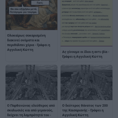
Ολοκαίρως σοκαρισμένη
διακινεί ονόματα και
περιθάλπει χέρια - Γράφει η
Αγγελική Κώττη
Ας γίνουμε οι ίδιοι η αντι-βία -
Γράφει η Αγγελική Κώττη
Ο Παρθενώνας ελεύθερος από
Ο δεύτερος θάνατος των 200
σκαλωσιές και από γερανούς,
της Καισαριανής - Γράφει η
δείχνει τη λαμπρότητά του -
Αγγελική Κώττη