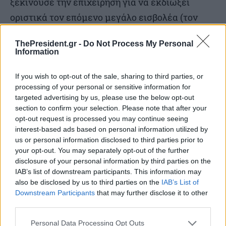
ξεκινούσε την επιχείρηση για να εκδιώξει
οριστικά τον επόμενο μεγάλο εισβολέα (τον
Χίτλερ).
ThePresident.gr -
Do Not Process My Personal
Information
Η Γεωγραφία: Ο Μπαγκρατιόν είχε πολεμήσει
και πληγωθεί στα ίδια σχεδόν εδάφη
If you wish to opt-out of the sale, sharing to third parties, or
processing of your personal or sensitive information for
(Λευκορωσία και δυτική Ρωσία) όπου διεξήχθη
targeted advertising by us, please use the below opt-out
η επιχείρηση του 1944.
section to confirm your selection. Please note that after your
opt-out request is processed you may continue seeing
interest-based ads based on personal information utilized by
Καταγωγή: Ο Μπαγκρατιόν ήταν Γεωργιανός,
us or personal information disclosed to third parties prior to
όπως και ο ίδιος ο Ιωσήφ Στάλιν, γεγονός που
your opt-out. You may separately opt-out of the further
disclosure of your personal information by third parties on the
ικανοποιούσε και την προσωπική περηφάνια
IAB’s list of downstream participants. This information may
του σοβιετικού ηγέτη.
also be disclosed by us to third parties on the
IAB’s List of
Downstream Participants
that may further disclose it to other
third parties.
Ντροπή να μην γνωρίζουμε την Ιστορία μας. Όχι
μονάχα την ελληνική. Και την Ιστορία του
Personal Data Processing Opt Outs