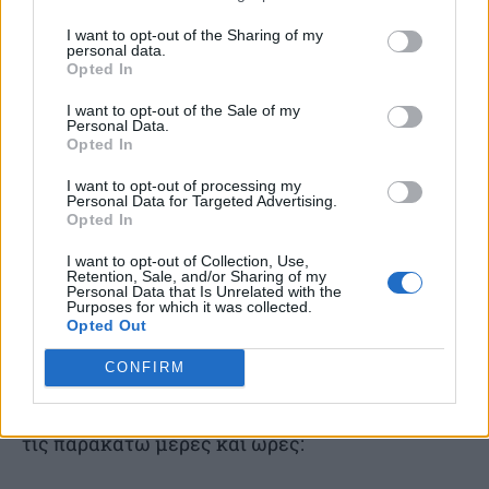
1986, έτος ίδρυσής της στη Φλωρεντία, η
Polimoda βρίσκεται στην πρώτη γραμμή της
I want to opt-out of the Sharing of my
personal data.
εκπαίδευσης στη μόδα και την πολυτέλεια εδώ
Opted In
και 40 χρόνια.
I want to opt-out of the Sale of my
Personal Data.
Opted In
Παράλληλες εκδηλώσεις
I want to opt-out of processing my
Personal Data for Targeted Advertising.
Ξεναγήσεις
Opted In
I want to opt-out of Collection, Use,
Retention, Sale, and/or Sharing of my
Ξεναγήσεις στην έκθεση θα πραγματοποιηθούν
Personal Data that Is Unrelated with the
Purposes for which it was collected.
τις παρακάτω μέρες και ώρες: Τις Πέμπτες
Opted Out
18/6, 25/6, 2/7, 9/7, 10/9, ώρα 18:00
CONFIRM
Ξεναγήσεις στην έκθεση θα πραγματοποιηθούν
τις παρακάτω μέρες και ώρες: