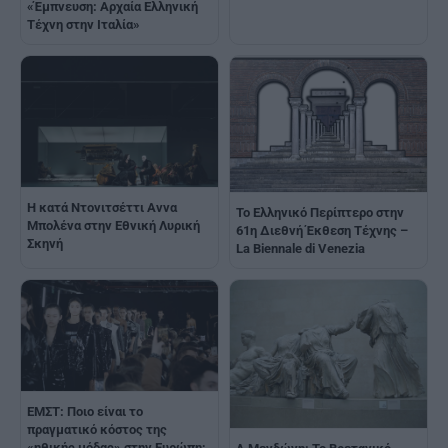
«Έμπνευση: Αρχαία Ελληνική
Τέχνη στην Ιταλία»
Η κατά Ντονιτσέττι Αννα
Το Ελληνικό Περίπτερο στην
Μπολένα στην Εθνική Λυρική
61η Διεθνή Έκθεση Τέχνης –
Σκηνή
La Biennale di Venezia
ΕΜΣΤ: Ποιο είναι το
πραγματικό κόστος της
«ηθικής μόδας» στην Ευρώπη;