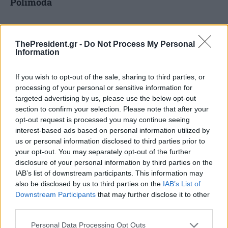
Polimoda
Η Polimoda είναι παγκοσμίως αναγνωρισμένη
ThePresident.gr -
Do Not Process My Personal
για την υψηλής ποιότητας εκπαίδευση που
Information
προσφέρει στον τομέα της μόδας.
Κατατάσσεται μεταξύ των καλύτερων σχολών
If you wish to opt-out of the sale, sharing to third parties, or
processing of your personal or sensitive information for
μόδας στον κόσμο και δεν είναι μόνο ένα
targeted advertising by us, please use the below opt-out
εκπαιδευτικό ίδρυμα, αλλά ένας δημιουργικός
section to confirm your selection. Please note that after your
opt-out request is processed you may continue seeing
πανεπιστημιακός χώρος που διαμορφώνει την
interest-based ads based on personal information utilized by
επόμενη γενιά επαγγελματιών του κλάδου. Με
us or personal information disclosed to third parties prior to
2.000 φοιτητές από 107 χώρες από όλο τον
your opt-out. You may separately opt-out of the further
disclosure of your personal information by third parties on the
κόσμο, η σχολή συνδυάζει την
IAB’s list of downstream participants. This information may
εμπειρογνωμοσύνη στο σχεδιασμό με την
also be disclosed by us to third parties on the
IAB’s List of
Downstream Participants
that may further disclose it to other
τεχνογνωσία της παραγωγής του Made in Italy,
third parties.
μέσα σε μια κοσμοπολίτικη προσέγγιση. Από το
Personal Data Processing Opt Outs