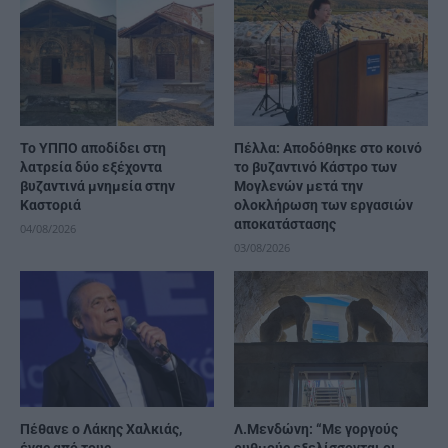
Το ΥΠΠΟ αποδίδει στη
Πέλλα: Αποδόθηκε στο κοινό
λατρεία δύο εξέχοντα
το βυζαντινό Κάστρο των
βυζαντινά μνημεία στην
Μογλενών μετά την
Καστοριά
ολοκλήρωση των εργασιών
αποκατάστασης
04/08/2026
03/08/2026
Πέθανε ο Λάκης Χαλκιάς,
Λ.Μενδώνη: “Με γοργούς
ένας από τους
ρυθμούς εξελίσσονται οι