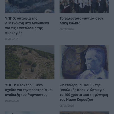
ΥΠΠΟ: Αυτοψία της
Το τελευταίο «αντίο» στον
Λ.Μενδώνη στα Αιγόσθενα
Λάκη Χαλκιά
για τις επιπτώσεις της
06/08/2026
πυρκαγιάς
06/08/2026
ΥΠΠΟ: Ολοκληρωμένο
«Μετεώρημα Ι και ΙΙ» της
σχέδιο για την προστασία και
Βασιλικής Κοσκινιώτου για
ανάδειξη του Ραμνούντος
τα 100 χρόνια από τη γέννηση
του Νίκου Καρούζου
05/08/2026
05/08/2026