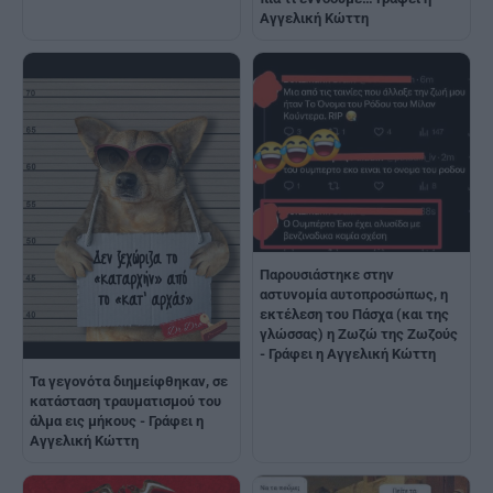
Αγγελική Κώττη
Παρουσιάστηκε στην
αστυνομία αυτοπροσώπως, η
εκτέλεση του Πάσχα (και της
γλώσσας) η Ζωζώ της Ζωζούς
- Γράφει η Αγγελική Κώττη
Τα γεγονότα διημείφθηκαν, σε
κατάσταση τραυματισμού του
άλμα εις μήκους - Γράφει η
Αγγελική Κώττη