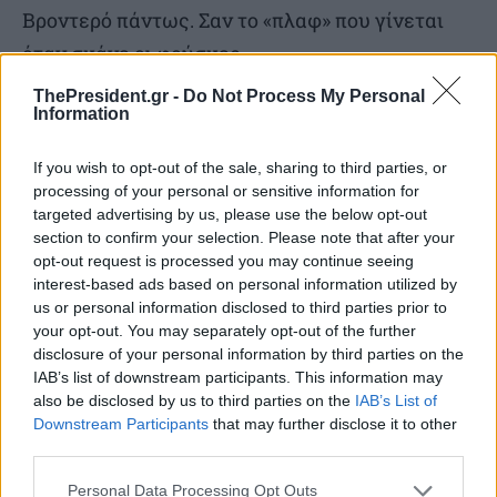
Βροντερό πάντως. Σαν το «πλαφ» που γίνεται
όταν σκάνε οι φούσκες.
ThePresident.gr -
Do Not Process My Personal
«Παρέσυρε θανάσιμα». Τον καημένο τον
Information
άνθρωπο. Την καημένη τη γλώσσα…
If you wish to opt-out of the sale, sharing to third parties, or
processing of your personal or sensitive information for
«Που πλήγονται». Ετσι σκληρά πλήττεται η
targeted advertising by us, please use the below opt-out
section to confirm your selection. Please note that after your
γραμματική. Εκ-πληξη καμία.
opt-out request is processed you may continue seeing
interest-based ads based on personal information utilized by
Μου το βρήκε η φίλη μου Ελεν, που ως
us or personal information disclosed to third parties prior to
your opt-out. You may separately opt-out of the further
συγγραφέας το πρόσεξε: “Iατρικόν κέντρον
disclosure of your personal information by third parties on the
αρχάγγελοι». Ταιριαστό.
IAB’s list of downstream participants. This information may
also be disclosed by us to third parties on the
IAB’s List of
Downstream Participants
that may further disclose it to other
Τη μία βάζει τεράστιους δασμούς το πορτοκαλί
third parties.
ανθρωπάκι, την επόμενη, βλέποντας την
Personal Data Processing Opt Outs