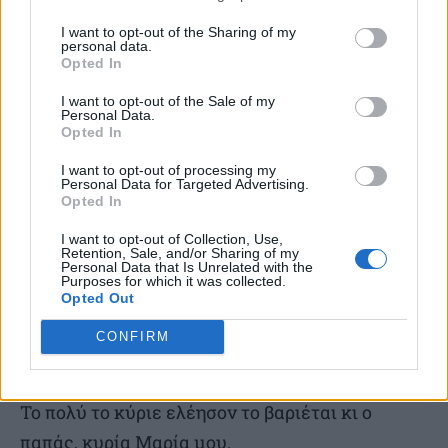
αμερικανική οικονομία να καταρρέει, τους
παίρνει πίσω. Αλέξη παιδί μου, αυτή είναι
I want to opt-out of the Sharing of my
personal data.
kolotoumba, να μαθαίνεις.
Opted In
I want to opt-out of the Sale of my
Personal Data.
Ασε κάτω την Ενωμένη Αριστερά, ήταν ο τίτλος
Opted In
του σχηματισμού με τον οποίο κατέβηκε η
I want to opt-out of processing my
αριστερά στις πρώτες μετά τη χούντα εκλογές.
Personal Data for Targeted Advertising.
Opted In
Εκτός του ότι είναι ιστορικός τίτλος επομένως,
δεν πήγε και καλά, αν αυτό σού λέει κάτι.
I want to opt-out of Collection, Use,
Retention, Sale, and/or Sharing of my
Personal Data that Is Unrelated with the
Purposes for which it was collected.
Τα όνειρα κοστίζουν ακριβά, τα πιο πολλά πάνε
Opted Out
χαμένα, έλεγε ένα παλιό λαϊκό τραγουδάκι,
CONFIRM
Ζωίτσα μου.
Το πολύ το κύριε ελέησον το βαριέται κι ο
παπάς, κυρία Μαρία μου.