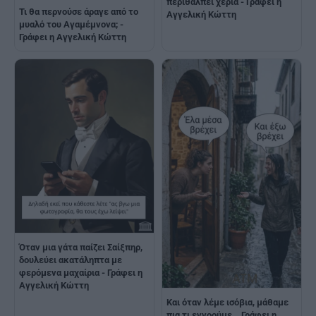
περιθάλπει χέρια - Γράφει η
Τι θα περνούσε άραγε από το
Αγγελική Κώττη
μυαλό του Αγαμέμνονα; -
Γράφει η Αγγελική Κώττη
Όταν μια γάτα παίζει Σαίξπηρ,
δουλεύει ακατάληπτα με
φερόμενα μαχαίρια - Γράφει η
Αγγελική Κώττη
Και όταν λέμε ισόβια, μάθαμε
πια τι εννοούμε… Γράφει η