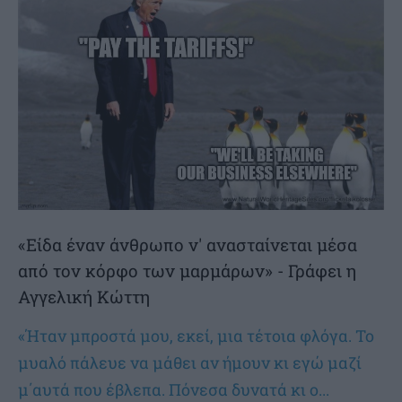
«Είδα έναν άνθρωπο ν' ανασταίνεται μέσα
από τον κόρφο των μαρμάρων» - Γράφει η
Αγγελική Κώττη
«Ήταν μπροστά μου, εκεί, μια τέτοια φλόγα. Το
μυαλό πάλευε να μάθει αν ήμουν κι εγώ μαζί
μ΄αυτά που έβλεπα. Πόνεσα δυνατά κι ο...