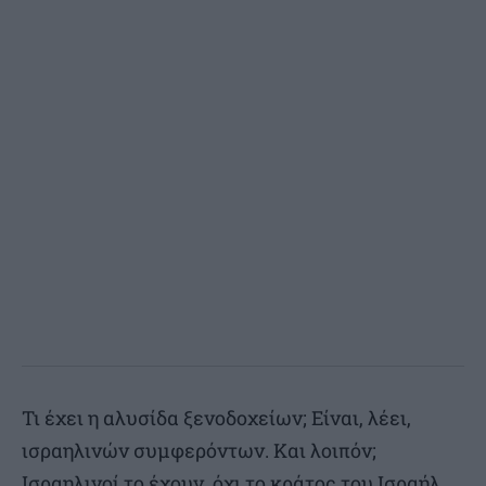
Τι έχει η αλυσίδα ξενοδοχείων; Είναι, λέει,
ισραηλινών συμφερόντων. Και λοιπόν;
Ισραηλινοί το έχουν, όχι το κράτος του Ισραήλ.