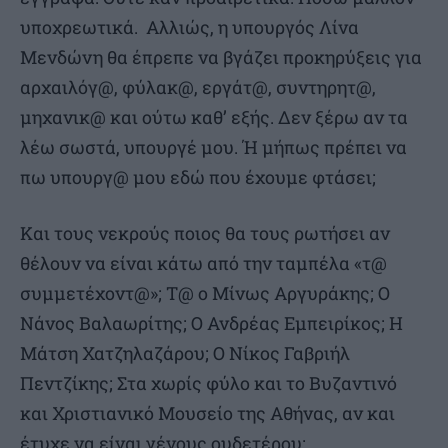
υποχρεωτικά. Αλλιώς, η υπουργός Λίνα
Μενδώνη θα έπρεπε να βγάζει προκηρύξεις για
αρχαιλόγ@, φύλακ@, εργάτ@, συντηρητ@,
μηχανικ@ και ούτω καθ’ εξής. Δεν ξέρω αν τα
λέω σωστά, υπουργέ μου. Ή μήπως πρέπει να
πω υπουργ@ μου εδώ που έχουμε φτάσει;
Και τους νεκρούς ποιος θα τους ρωτήσει αν
θέλουν να είναι κάτω από την ταμπέλα «τ@
συμμετέχοντ@»; Τ@ ο Μίνως Αργυράκης; Ο
Νάνος Βαλαωρίτης; Ο Ανδρέας Εμπειρίκος; Η
Μάτση Χατζηλαζάρου; Ο Νίκος Γαβριήλ
Πεντζίκης; Στα χωρίς φύλο και το Βυζαντινό
και Χριστιανικό Μουσείο της Αθήνας, αν και
έτυχε να είναι γένους ουδετέρου;