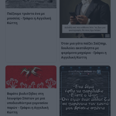
Παίζουμε τριάντα ένα με
μουσεία; - Γράφει η Αγγελική
Κώττη
Όταν μια γάτα παίζει Σαίξπηρ,
δουλεύει ακατάληπτα με
φερόμενα μαχαίρια - Γράφει η
Αγγελική Κώττη
Βαράτε βιολιτζήδες στη
λεωφόρο Σπατών με μια
υποδιευθύντρια γυμνασίου
παρών - Γράφει η Αγγελική
Κώττη