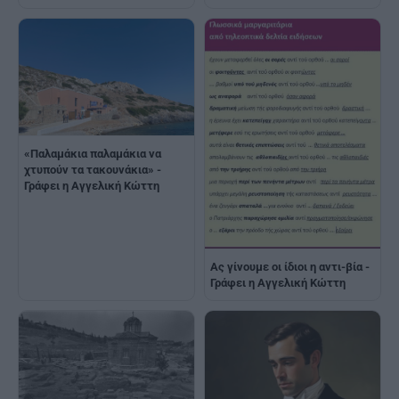
«Παλαμάκια παλαμάκια να
χτυπούν τα τακουνάκια» -
Γράφει η Αγγελική Κώττη
Ας γίνουμε οι ίδιοι η αντι-βία -
Γράφει η Αγγελική Κώττη