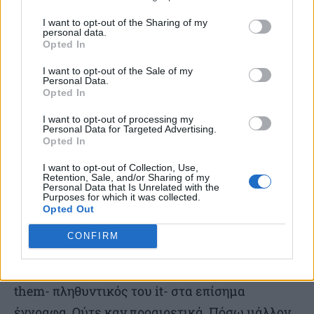
στα λογότυπα, ο πλήρης τίτλος της έκθεσης: 9Η
ΜΠΙΕΝΑΛΕ ΣΥΓΧΡΟΝΗΣ ΤΕΧΝΗΣ
I want to opt-out of the Sharing of my
personal data.
ΘΕΣΣΑΛΟΝΙΚΗΣ «όλα πρέπει να αλλάξουν.
Opted In
ΡΝΣ9» έναρξη, επιμελητικό σκεπτικό,
I want to opt-out of the Sale of my
Personal Data.
καλλιτέχν@, συμμετέχοντ@ & δράσεις.
Opted In
I want to opt-out of processing my
Ανατριχίλα. Η woke culture δίπλα στο λογότυπο
Personal Data for Targeted Advertising.
Opted In
του υπουργείου. Και ένα μουσείο, που
εποπτεύεται από το κράτος και
I want to opt-out of Collection, Use,
Retention, Sale, and/or Sharing of my
χρηματοδοτείται με δικά μας χρήματα, από
Personal Data that Is Unrelated with the
Purposes for which it was collected.
τους φόρους μας δηλαδή, πέφτει στη λούμπα.
Opted Out
CONFIRM
Αν δεν απατώμαι, η Ελλάδα, επίσημα, ΔΕΝ
δέχεται αυτό το -@ ως κατάληξη ή το it και το
them- πληθυντικός του it- στα επίσημα
έγγραφα. Ούτε καν προαιρετικά. Πόσω μάλλον