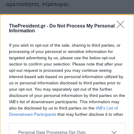
αμετανόητος, ντρέπομαι.
Η Δημοκρατία δεν εκδικείται, σωφρονίζει.
ThePresident.gr -
Do Not Process My Personal
Μάλιστα. Αν υπάρχει περίπτωση να
Information
σωφρονιστείς. Αλλιώς;
If you wish to opt-out of the sale, sharing to third parties, or
processing of your personal or sensitive information for
Ντρέπομαι και για τους κουφιοκεφαλάκηδες
targeted advertising by us, please use the below opt-out
που ακόμα δεν έχουν πειστεί πως ο
section to confirm your selection. Please note that after your
opt-out request is processed you may continue seeing
εγκληματίας είναι εγκληματίας και το
interest-based ads based on personal information utilized by
αμφισβητούν γιατί δεν υπάρχουν, δήθεν
us or personal information disclosed to third parties prior to
your opt-out. You may separately opt-out of the further
τεκμήρια. Σιχάματα.
disclosure of your personal information by third parties on the
IAB’s list of downstream participants. This information may
Ντρέπομαι, 4. Λογότυπο του υπουργείου
also be disclosed by us to third parties on the
IAB’s List of
Downstream Participants
that may further disclose it to other
Πολιτισμού. Το επίσημο. Από κάτω, το λογότυπο
third parties.
του μουσείου που κάνει την εκδήλωση. Δίπλα
Personal Data Processing Opt Outs