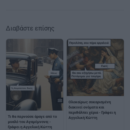
Διαβάστε επίσης
Ολοκαίρως σοκαρισμένη
διακινεί ονόματα και
περιθάλπει χέρια - Γράφει η
Τι θα περνούσε άραγε από το
Αγγελική Κώττη
μυαλό του Αγαμέμνονα; -
Γράφει η Αγγελική Κώττη