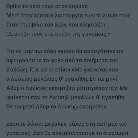
Όρθιο το χέρι τους στον ουρανό
Μεσ’ στην εξαίσια λειτουργία των παλμών τους
Στον στρόβιλο του βαλς που πλησιάζει
Τα στήθη τους στα στήθη της γυναίκας.»
Για να μην πω πόσο γελοίο θα ακουγότανε αν
αφαιρούσαμε το φύλο από τα ποιήματα του
Καβάφη. Π.χ, αν οι στίχοι «Με φαίνεται που
ο Λεύκιος μεγάλως θ’ αγαπήθη. Εν τω μηνί
Αθύρ ο Λεύκιος εκοιμήθη» μετατρέπονταν: Με
φαίνεται που το Λεύκι@ μεγάλως θ’ αγαπήθη.
Εν τω μηνί Αθύρ το Λεύκι@ εκοιμήθη».
Εχουμε δώσει μεγάλες μάχες στη ζωή μας ως
γυναίκες. Δεν θα απεμπολήσουμε το δικαίωμα