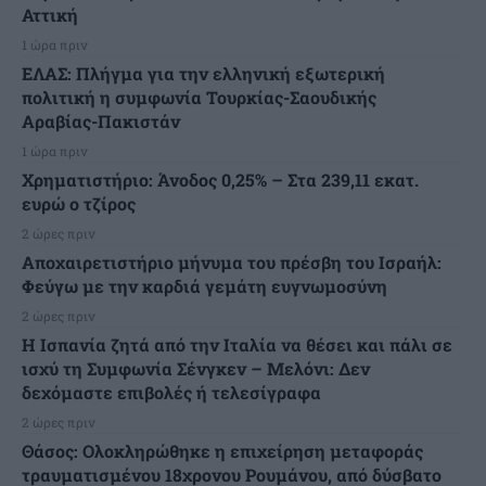
Αττική
1 ώρα πριν
ΕΛΑΣ: Πλήγμα για την ελληνική εξωτερική
πολιτική η συμφωνία Τουρκίας-Σαουδικής
Αραβίας-Πακιστάν
1 ώρα πριν
Χρηματιστήριο: Άνοδος 0,25% – Στα 239,11 εκατ.
ευρώ ο τζίρος
2 ώρες πριν
Αποχαιρετιστήριο μήνυμα του πρέσβη του Ισραήλ:
Φεύγω με την καρδιά γεμάτη ευγνωμοσύνη
2 ώρες πριν
H Ισπανία ζητά από την Ιταλία να θέσει και πάλι σε
ισχύ τη Συμφωνία Σένγκεν – Μελόνι: Δεν
δεχόμαστε επιβολές ή τελεσίγραφα
2 ώρες πριν
Θάσος: Ολοκληρώθηκε η επιχείρηση μεταφοράς
τραυματισμένου 18χρονου Ρουμάνου, από δύσβατο