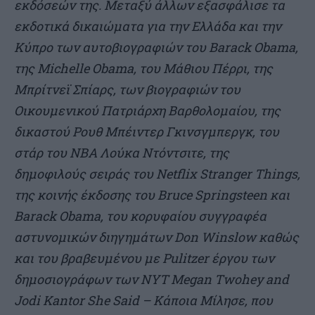
εκδόσεών της. Μεταξύ άλλων εξασφάλισε τα
εκδοτικά δικαιώματα για την Ελλάδα και την
Κύπρο των αυτοβιογραφιών του Barack Obama,
της Michelle Οbama, του Μάθιου Πέρρι, της
Μπρίτνεϊ Σπίαρς, των βιογραφιών του
Οικουμενικού Πατριάρχη Βαρθολομαίου, της
δικαστού Ρουθ Μπέιντερ Γκινσγμπεργκ, του
στάρ του
NBA
Λούκα Ντόντσιτε, της
δημοφιλούς σειράς του Netflix Stranger Things,
της κοινής έκδοσης του
Bruce
Springsteen
και
Barack
Obama
, του κορυφαίου συγγραφέα
αστυνομικών διηγημάτων Don Winslow καθώς
και του βραβευμένου με Pulitzer έργου των
δημοσιογράφων των NYT Megan Τwohey and
Jodi Kantor She Said – Κάποια Μίλησε, που