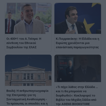
Οι 400+1 του Α.Τσίπρα: Η
K.Πιερρακάκης: Η Ελλάδα και η
σύνθεση του Εθνικού
Ευρώπη χρειάζονται μια
Συμβουλίου της ΕΛΑΣ
επανάσταση παραγωγικότητας
«Τι πήγε λάθος στην Ελλάδα …
Βουλή: Η ανθρωπογεωγραφία
και τι θα μπορούσε να
της Επιτροπής για τη
διορθωθεί»: Κυκλοφορεί το
Συνταγματική Αναθεώρηση -
Βιβλίο του Μιχάλη Σάλλα από
Τα πρόσωπα, οι σπουδές και η
την AΘENS BOOKSTORE