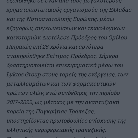
εξελίχθηκε σε έναν από τους µεγαλύτερους
χρηµατοπιστωτικούς οργανισµούς της Ελλάδας
και της Νοτιοανατολικής Ευρώπης, µέσω
εξαγορών, συγχωνεύσεων και τεχνολογικών
καινοτοµιών. ∆ιετέλεσε Πρόεδρος του Οµίλου
Πειραιώς επί 25 χρόνια και αργότερα
ανακηρύχθηκε Επίτιµος Πρόεδρος. Σήµερα
δραστηριοποιείται επιχειρηµατικά µέσω του
Lyktos Group στους τοµείς της ενέργειας, των
µεταλλευµάτων και των φαρµακευτικών
πρώτων υλών, ενώ συνδέθηκε, την περίοδο
2017-2022, ως µέτοχος µε την αναπτυξιακή
πορεία της Παγκρήτιας Τράπεζας,
υποστηρίζοντας πρωτοβουλίες ενίσχυσης της
ελληνικής περιφερειακής τραπεζικής.