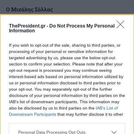
Ο Μιχάλης Σάλλας
Ο Μιχάλης Σάλλας είναι Έλληνας
ThePresident.gr -
Do Not Process My Personal
Information
οικονοµολόγος, τραπεζίτης και επιχειρηµατίας,
µε µακρά πορεία στον χρηµατοπιστωτικό,
If you wish to opt-out of the sale, sharing to third parties, or
processing of your personal or sensitive information for
ακαδηµαϊκό και επιχειρηµατικό χώρο.
targeted advertising by us, please use the below opt-out
Γεννήθηκε το 1950 στο Ηράκλειο Κρήτης και
section to confirm your selection. Please note that after your
σπούδασε Οικονοµικές Επιστήµες στο
opt-out request is processed you may continue seeing
interest-based ads based on personal information utilized by
Πανεπιστήµιο Αθηνών. Συνέχισε τις
us or personal information disclosed to third parties prior to
µεταπτυχιακές του σπουδές στη Γερµανία,
your opt-out. You may separately opt-out of the further
disclosure of your personal information by third parties on the
λαµβάνοντας διδακτορικό δίπλωµα στην
IAB’s list of downstream participants. This information may
Οικονοµετρία και τη Θεωρία Πρόγνωσης από το
also be disclosed by us to third parties on the
IAB’s List of
Downstream Participants
that may further disclose it to other
Πανεπιστήµιο της Χαϊδελβέργης. Εργάστηκε ως
third parties.
επιστηµονικός συνεργάτης στο Ινστιτούτο
Personal Data Processing Opt Outs
∆ιεθνούς Συγκριτικής Στατιστικής του ίδιου