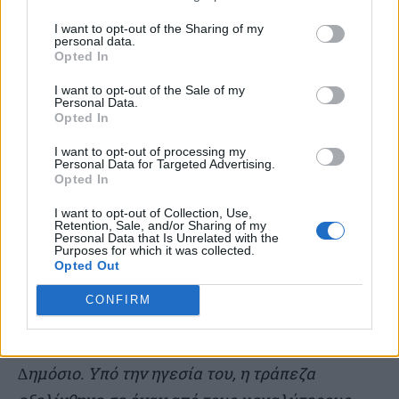
Πανεπιστηµίου. Ως καθηγητής δίδαξε
I want to opt-out of the Sharing of my
personal data.
Οικονοµετρία, Στατιστική και Οικονοµικά
Opted In
Μαθηµατικά στο Πάντειο Πανεπιστήµιο, από το
I want to opt-out of the Sale of my
Personal Data.
οποίο παραιτήθηκε το 1997. Παράλληλα, κατά τη
Opted In
δεκαετία του 1980, ανέλαβε σηµαντικές
I want to opt-out of processing my
δηµόσιες θέσεις, µεταξύ των οποίων Γενικός
Personal Data for Targeted Advertising.
Opted In
Γραµµατέας του Υπουργείου Εµπορίου,
∆ιοικητής της ΕΤΒΑ, Πρόεδρος της Επιτροπής
I want to opt-out of Collection, Use,
Retention, Sale, and/or Sharing of my
Κεφαλαιαγοράς, καθώς και Πρόεδρος της
Personal Data that Is Unrelated with the
Purposes for which it was collected.
Επιτροπής Εκσυγχρονισµού του Ελληνικού
Opted Out
Τραπεζικού Συστήµατος. Το 1991 ηγήθηκε
CONFIRM
οµάδας Ελλήνων επιχειρηµατιών που
εξαγόρασε την Τράπεζα Πειραιώς από το
∆ηµόσιο. Υπό την ηγεσία του, η τράπεζα