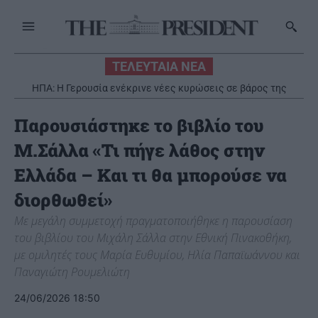
ΤΕΛΕΥΤΑΙΑ ΝΕΑ
ΗΠΑ: Η Γερουσία ενέκρινε νέες κυρώσεις σε βάρος της
Ρωσίας
Παρουσιάστηκε το βιβλίο του
Μ.Σάλλα «Τι πήγε λάθος στην
Ελλάδα – Και τι θα μπορούσε να
διορθωθεί»
Με μεγάλη συμμετοχή πραγματοποιήθηκε η παρουσίαση
του βιβλίου του Μιχάλη Σάλλα στην Εθνική Πινακοθήκη,
με ομιλητές τους Μαρία Ευθυμίου, Ηλία Παπαϊωάννου και
Παναγιώτη Ρουμελιώτη
24/06/2026 18:50