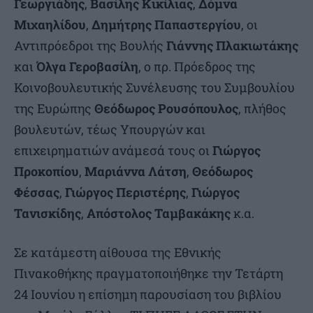
Γεωργιάδης
,
Βασίλης Κικίλιας
,
Δόμνα
Μιχαηλίδου
,
Δημήτρης Παπαστεργίου
, οι
Αντιπρόεδροι της Βουλής
Γιάννης Πλακιωτάκης
και
Όλγα
Γεροβασίλη
, ο πρ. Πρόεδρος της
Κοινοβουλευτικής Συνέλευσης του Συμβουλίου
της Ευρώπης
Θεόδωρος Ρουσόπουλος
, πλήθος
βουλευτών, τέως Υπουργών και
επιχειρηματιών ανάμεσά τους οι
Γιώργος
Προκοπίου
,
Μαριάννα
Λάτση
,
Θεόδωρος
Φέσσας
,
Γιώργος
Περιστέρης
,
Γιώργος
Τανισκίδης
,
Απόστολος
Ταμβακάκης
κ.α.
Σε κατάμεστη αίθουσα της Εθνικής
Πινακοθήκης πραγματοποιήθηκε την Τετάρτη
24 Ιουνίου η επίσημη παρουσίαση του βιβλίου