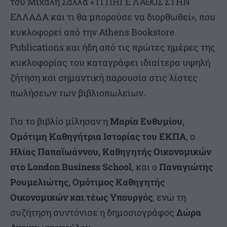
του Μιχάλη Σάλλα «ΤΙ ΠΗΓΕ ΛΑΘΟΣ ΣΤΗΝ
ΕΛΛΑΔΑ και τι θα μπορούσε να διορθωθεί», που
κυκλοφορεί από την Athens Bookstore
Publications και ήδη από τις πρώτες ημέρες της
κυκλοφορίας του καταγράφει ιδιαίτερα υψηλή
ζήτηση και σημαντική παρουσία στις λίστες
πωλήσεων των βιβλιοπωλείων.
Για το βιβλίο μίλησαν η
Μαρία Ευθυμίου,
Ομότιμη Καθηγήτρια Ιστορίας του ΕΚΠΑ
, ο
Ηλίας Παπαϊωάννου, Καθηγητής Οικονομικών
στο
London
Business
School
, και ο
Παναγιώτης
Ρουμελιώτης, Ομότιμος Καθηγητής
Οικονομικών και τέως Υπουργός
, ενώ τη
συζήτηση συντόνισε η δημοσιογράφος
Δώρα