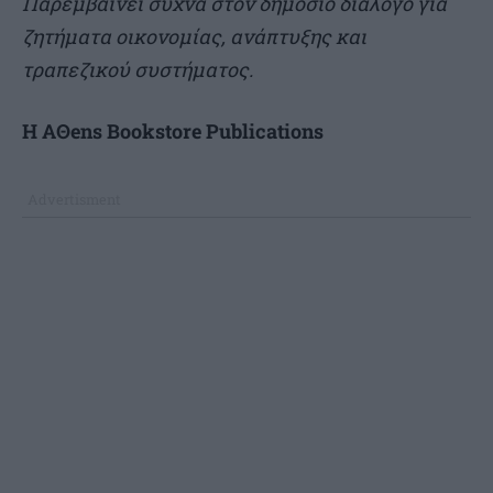
Παρεµβαίνει συχνά στον δηµόσιο διάλογο για
ζητήµατα οικονοµίας, ανάπτυξης και
τραπεζικού συστήµατος.
H AΘens Bookstore Publications