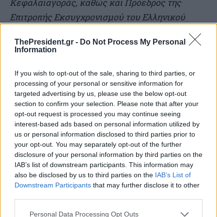
Κεφαλαιαγοράς, καθώς και Πρόεδρος της
Επιτροπής Εκσυγχρονισµού του Ελληνικού
Τραπεζικού Συστήµατος. Το 1991 ηγήθηκε
ThePresident.gr -
Do Not Process My Personal
οµάδας Ελλήνων επιχειρηµατιών που
Information
εξαγόρασε την Τράπεζα Πειραιώς από το
If you wish to opt-out of the sale, sharing to third parties, or
∆ηµόσιο. Υπό την ηγεσία του, η τράπεζα
processing of your personal or sensitive information for
εξελίχθηκε σε έναν από τους µεγαλύτερους
targeted advertising by us, please use the below opt-out
χρηµατοπιστωτικούς οργανισµούς της Ελλάδας
section to confirm your selection. Please note that after your
opt-out request is processed you may continue seeing
και της Νοτιοανατολικής Ευρώπης, µέσω
interest-based ads based on personal information utilized by
εξαγορών, συγχωνεύσεων και τεχνολογικών
us or personal information disclosed to third parties prior to
your opt-out. You may separately opt-out of the further
καινοτοµιών. ∆ιετέλεσε Πρόεδρος του Οµίλου
disclosure of your personal information by third parties on the
Πειραιώς επί 25 χρόνια και αργότερα
IAB’s list of downstream participants. This information may
also be disclosed by us to third parties on the
IAB’s List of
ανακηρύχθηκε Επίτιµος Πρόεδρος. Σήµερα
Downstream Participants
that may further disclose it to other
δραστηριοποιείται επιχειρηµατικά µέσω του
third parties.
Lyktos Group στους τοµείς της ενέργειας, των
Personal Data Processing Opt Outs