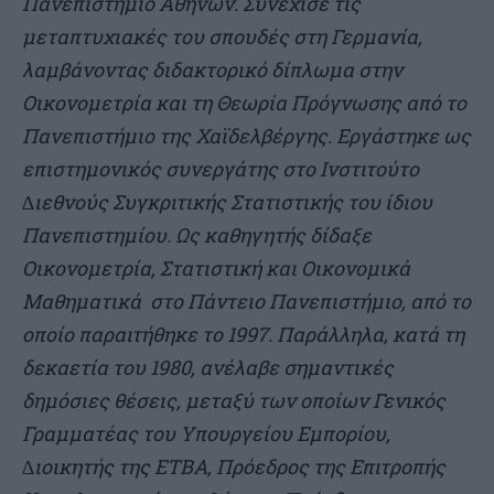
Πανεπιστήµιο Αθηνών. Συνέχισε τις
µεταπτυχιακές του σπουδές στη Γερµανία,
λαµβάνοντας διδακτορικό δίπλωµα στην
Οικονοµετρία και τη Θεωρία Πρόγνωσης από το
Πανεπιστήµιο της Χαϊδελβέργης. Εργάστηκε ως
επιστηµονικός συνεργάτης στο Ινστιτούτο
∆ιεθνούς Συγκριτικής Στατιστικής του ίδιου
Πανεπιστηµίου. Ως καθηγητής δίδαξε
Οικονοµετρία, Στατιστική και Οικονοµικά
Μαθηµατικά στο Πάντειο Πανεπιστήµιο, από το
οποίο παραιτήθηκε το 1997. Παράλληλα, κατά τη
δεκαετία του 1980, ανέλαβε σηµαντικές
δηµόσιες θέσεις, µεταξύ των οποίων Γενικός
Γραµµατέας του Υπουργείου Εµπορίου,
∆ιοικητής της ΕΤΒΑ, Πρόεδρος της Επιτροπής