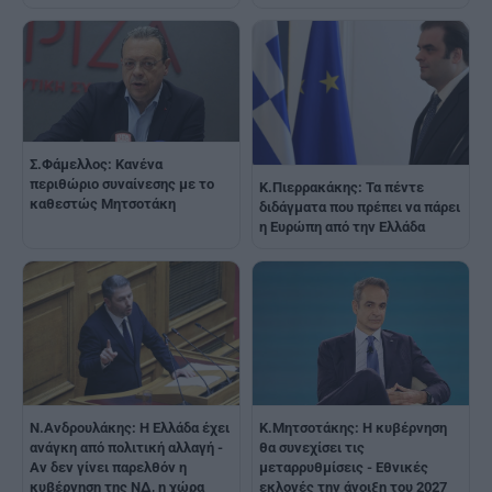
Σ.Φάμελλος: Κανένα
περιθώριο συναίνεσης με το
Κ.Πιερρακάκης: Τα πέντε
καθεστώς Μητσοτάκη
διδάγματα που πρέπει να πάρει
η Ευρώπη από την Ελλάδα
Κ.Μητσοτάκης: Η κυβέρνηση
Ν.Ανδρουλάκης: Η Ελλάδα έχει
θα συνεχίσει τις
ανάγκη από πολιτική αλλαγή -
μεταρρυθμίσεις - Εθνικές
Αν δεν γίνει παρελθόν η
εκλογές την άνοιξη του 2027
κυβέρνηση της ΝΔ, η χώρα