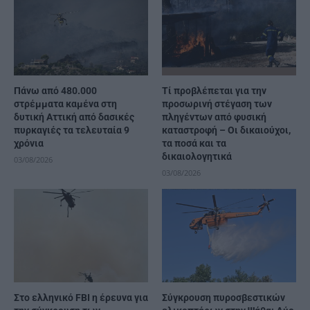
Πάνω από 480.000
Τί προβλέπεται για την
στρέμματα καμένα στη
προσωρινή στέγαση των
δυτική Αττική από δασικές
πληγέντων από φυσική
πυρκαγιές τα τελευταία 9
καταστροφή – Οι δικαιούχοι,
χρόνια
τα ποσά και τα
δικαιολογητικά
03/08/2026
03/08/2026
Στο ελληνικό FBI η έρευνα για
Σύγκρουση πυροσβεστικών