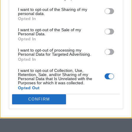
µεταλλευµάτων και των φαρµακευτικών
I want to opt-out of the Sharing of my
πρώτων υλών, ενώ συνδέθηκε, την περίοδο
personal data.
Opted In
2017-2022, ως µέτοχος µε την αναπτυξιακή
πορεία της Παγκρήτιας Τράπεζας,
I want to opt-out of the Sale of my
Personal Data.
υποστηρίζοντας πρωτοβουλίες ενίσχυσης της
Opted In
ελληνικής περιφερειακής τραπεζικής.
I want to opt-out of processing my
Παρεµβαίνει συχνά στον δηµόσιο διάλογο για
Personal Data for Targeted Advertising.
Opted In
ζητήµατα οικονοµίας, ανάπτυξης και
I want to opt-out of Collection, Use,
τραπεζικού συστήµατος.
Retention, Sale, and/or Sharing of my
Personal Data that Is Unrelated with the
Purposes for which it was collected.
Opted Out
H AΘens Bookstore Publications
CONFIRM