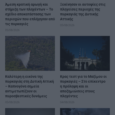
Άμεση κρατική αρωγή και
Ξεκίνησαν οι αυτοψίες στις
στήριξη των πληγέντων – Το
πληγείσες περιοχές της
σχέδιο αποκατάστασης των
πυρκαγιάς της Δυτικής
περιοχών που επλήγησαν από
Αττικής
τις πυρκαγιές
05/08/2026
05/08/2026
Καλύτερη η εικόνα της
Κρας τεστ για το Μαξίμου οι
πυρκαγιάς στη Δυτική Αττική
πυρκαγιές – Στο επίκεντρο
– Καπνογόνα σημεία
η πρόληψη και οι
αντιμετωπίζουν οι
αποζημιώσεις στους
πυροσβεστικές δυνάμεις
πληγέντες
05/08/2026
04/08/2026