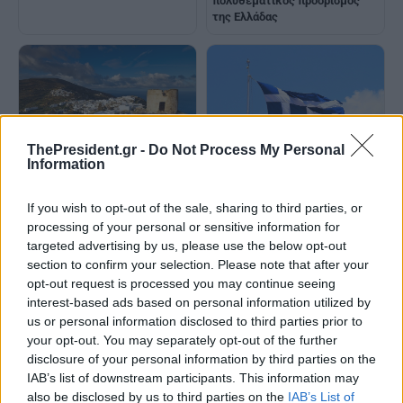
πολυθεματικός προορισμός
της Ελλάδας
ThePresident.gr -
Do Not Process My Personal
Ανθεκτική η τουριστική
Information
ζήτηση στις Κυκλάδες - Θετικά
Μαθητές από πέντε σχολεία
μηνύματα από Σύρο, Σίφνο και
της Αττικής παρελαύνουν στη
If you wish to opt-out of the sale, sharing to third parties, or
Νάξο
Γαύδο φορώντας
processing of your personal or sensitive information for
παραδοσιακές στολές
targeted advertising by us, please use the below opt-out
section to confirm your selection. Please note that after your
opt-out request is processed you may continue seeing
interest-based ads based on personal information utilized by
us or personal information disclosed to third parties prior to
your opt-out. You may separately opt-out of the further
disclosure of your personal information by third parties on the
IAB’s list of downstream participants. This information may
also be disclosed by us to third parties on the
IAB’s List of