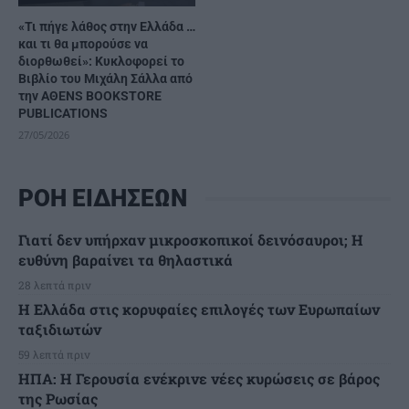
«Τι πήγε λάθος στην Ελλάδα …
και τι θα μπορούσε να
διορθωθεί»: Κυκλοφορεί το
Βιβλίο του Μιχάλη Σάλλα από
την AΘENS BOOKSTORE
PUBLICATIONS
27/05/2026
ΡΟΗ ΕΙΔΗΣΕΩΝ
Γιατί δεν υπήρχαν μικροσκοπικοί δεινόσαυροι; Η
ευθύνη βαραίνει τα θηλαστικά
28 λεπτά πριν
Η Ελλάδα στις κορυφαίες επιλογές των Ευρωπαίων
ταξιδιωτών
59 λεπτά πριν
ΗΠΑ: Η Γερουσία ενέκρινε νέες κυρώσεις σε βάρος
της Ρωσίας