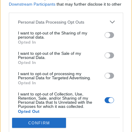
«Ιστορίες της Παλιάς
Downstream Participants
that may further disclose it to other
«Αποχρώσεις γέλιου» από τη
Θεσσαλονίκης» μια πολύτιμη
third parties.
Σοφία Σουλή
έκδοση
Personal Data Processing Opt Outs
I want to opt-out of the Sharing of my
personal data.
Opted In
I want to opt-out of the Sale of my
Personal Data.
Opted In
I want to opt-out of processing my
Personal Data for Targeted Advertising.
Opted In
I want to opt-out of Collection, Use,
Retention, Sale, and/or Sharing of my
Personal Data that Is Unrelated with the
Purposes for which it was collected.
Opted Out
CONFIRM