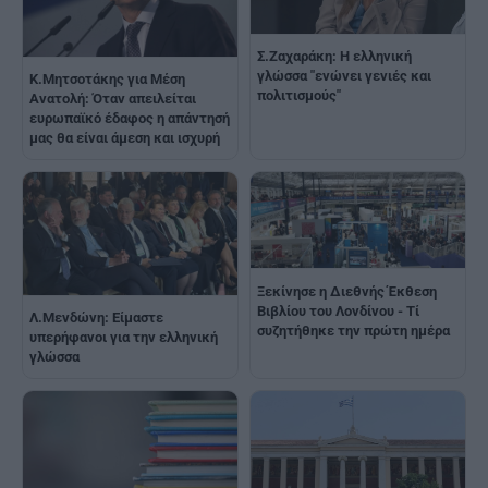
Σ.Ζαχαράκη: Η ελληνική
γλώσσα "ενώνει γενιές και
K.Μητσοτάκης για Μέση
πολιτισμούς"
Ανατολή: Όταν απειλείται
ευρωπαϊκό έδαφος η απάντησή
μας θα είναι άμεση και ισχυρή
Ξεκίνησε η Διεθνής Έκθεση
Βιβλίου του Λονδίνου - Τί
Λ.Μενδώνη: Είμαστε
συζητήθηκε την πρώτη ημέρα
υπερήφανοι για την ελληνική
γλώσσα