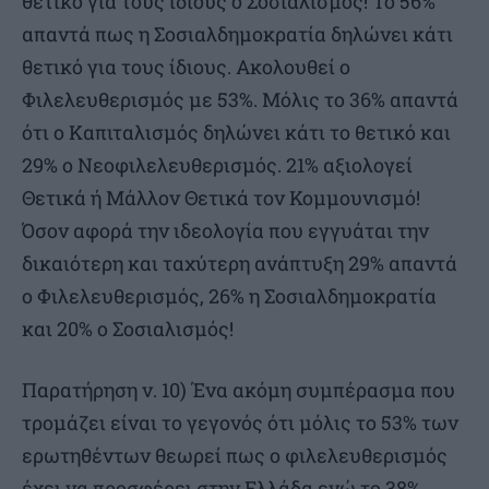
θετικό για τους ίδιους ο Σοσιαλισμός! Το 56%
απαντά πως η Σοσιαλδημοκρατία δηλώνει κάτι
θετικό για τους ίδιους. Ακολουθεί ο
Φιλελευθερισμός με 53%. Μόλις το 36% απαντά
ότι ο Καπιταλισμός δηλώνει κάτι το θετικό και
29% ο Νεοφιλελευθερισμός. 21% αξιολογεί
Θετικά ή Μάλλον Θετικά τον Κομμουνισμό!
Όσον αφορά την ιδεολογία που εγγυάται την
δικαιότερη και ταχύτερη ανάπτυξη 29% απαντά
ο Φιλελευθερισμός, 26% η Σοσιαλδημοκρατία
και 20% ο Σοσιαλισμός!
Παρατήρηση ν. 10) Ένα ακόμη συμπέρασμα που
τρομάζει είναι το γεγονός ότι μόλις το 53% των
ερωτηθέντων θεωρεί πως ο φιλελευθερισμός
έχει να προσφέρει στην Ελλάδα ενώ το 38%