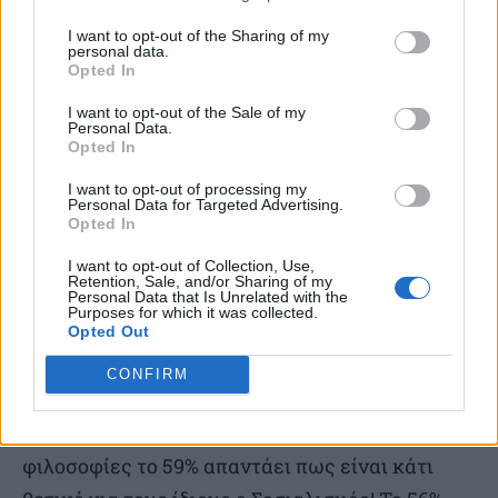
έχουν ίσα δικαιώματα με τους άλλους πολίτες.
I want to opt-out of the Sharing of my
Εξίσου και εδώ υπάρχει μεγάλο περιθώριο
personal data.
Opted In
βελτίωσης.
I want to opt-out of the Sale of my
Personal Data.
Παρατήρηση ν. 9) 67% αμφισβητεί την
Opted In
εγκυρότητα των ελληνικών ΜΜΕ και 60%
I want to opt-out of processing my
ενημερώνεται από το διαδίκτυο. Πολύ θετικό
Personal Data for Targeted Advertising.
Opted In
για τα αντανακλαστικά μιας φιλελεύθερης
I want to opt-out of Collection, Use,
κοινωνίας είναι το γεγονός πως 94% των
Retention, Sale, and/or Sharing of my
Personal Data that Is Unrelated with the
ερωτηθέντων απαντά πως ελέγχει την
Purposes for which it was collected.
Opted Out
εγκυρότητα μιας είδησης από πολλές και
διαφορετικές πηγές.
CONFIRM
Αναφορικά με τις πολιτικές ιδεολογίες και
φιλοσοφίες το 59% απαντάει πως είναι κάτι