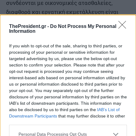
συνδέονται με οικονομικές ατασθαλείες,
διαφθορά και εργατική εκμετάλλευση είναι
υπερβολικά υψηλό. Είναι προϊόν φυσικά της
ThePresident.gr -
Do Not Process My Personal
αριστερίλας που έχει ριζώσει στην κοινωνία
Information
αλλά και της αναξιοκρατίας που κυριάρχισε για
If you wish to opt-out of the sale, sharing to third parties, or
χρόνια στη χώρα μας. 63%, επίσης, έχει
processing of your personal or sensitive information for
αρνητική άποψη για τις τράπεζες.
targeted advertising by us, please use the below opt-out
section to confirm your selection. Please note that after your
opt-out request is processed you may continue seeing
Παρατήρηση ν. 8) Θετική πρόοδος έχει γίνει στο
interest-based ads based on personal information utilized by
θέμα της ομοφυλοφιλίας καθώς 71% θεωρεί
us or personal information disclosed to third parties prior to
your opt-out. You may separately opt-out of the further
πως η ομοφυλλοφιλία πρέπει να είναι αποδεκτή
disclosure of your personal information by third parties on the
από την κοινωνία ενώ το 23% πιστεύει πως
IAB’s list of downstream participants. This information may
also be disclosed by us to third parties on the
IAB’s List of
πρέπει να αποθαρρύνεται. Υπάρχει ακόμη,
Downstream Participants
that may further disclose it to other
όμως, μεγάλο περιθώριο βελτίωσης. 90%
third parties.
συμφωνεί πως οι ομοφυλυλόφιλοι πρέπει να
Personal Data Processing Opt Outs