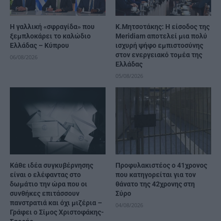
Η γαλλική «σφραγίδα» που
K.Μητσοτάκης: Η είσοδος της
ξεμπλοκάρει το καλώδιο
Meridiam αποτελεί μια πολύ
Ελλάδας – Κύπρου
ισχυρή ψήφο εμπιστοσύνης
στον ενεργειακό τομέα της
06/08/2026
Ελλάδας
05/08/2026
Κάθε ιδέα συγκυβέρνησης
Προφυλακιστέος ο 41χρονος
είναι ο ελέφαντας στο
που κατηγορείται για τον
δωμάτιο την ώρα που οι
θάνατο της 42χρονης στη
συνθήκες επιτάσσουν
Σύρο
πανστρατιά και όχι μιζέρια –
04/08/2026
Γράφει ο Σίμος Χριστοφάκης-