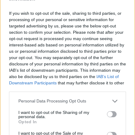
If you wish to opt-out of the sale, sharing to third parties, or
processing of your personal or sensitive information for
Βουλευτικές εκλογές στην
Βουλευτικές εκλογές στην
Κύπρο - Ν.Χριστοδουλίδης: Η
targeted advertising by us, please use the below opt-out
Κύπρο: Προηγείται το ΔΗΣΥ με
αποχή δεν είναι επιλογή -
section to confirm your selection. Please note that after your
17 έδρες με καταμετρημένο το
Δηλώσεις αρχηγών κομμάτων
opt-out request is processed you may continue seeing
50% των ψηφοδελτίων
interest-based ads based on personal information utilized by
us or personal information disclosed to third parties prior to
your opt-out. You may separately opt-out of the further
disclosure of your personal information by third parties on the
IAB’s list of downstream participants. This information may
also be disclosed by us to third parties on the
IAB’s List of
Downstream Participants
that may further disclose it to other
third parties.
Βουλευτικές εκλογές στην
Η νέα εποχή και η νέα γενιά
Κύπρο
της τηλεόρασης με YouTube
Personal Data Processing Opt Outs
και Netflix - Γράφει ο Σωτήρης
Τριανταφύλλου
I want to opt-out of the Sharing of my
personal data.
Opted In
I want to opt-out of the Sale of my