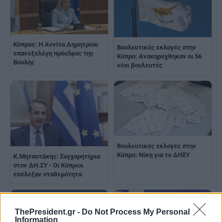
Κύπρος: Η Αννίτα Δημητρίου
Βουλευτικές εκλογές στην
επανεξελέγη πρόεδρος της
Κύπρο: Ανακηρύχθηκαν οι 56
Βουλής
νέοι βουλευτές
Βουλευτικές εκλογές στην
Κύπρο: Νίκη για το ΔΗΣΥ
Κ.Μητσοτάκης: Συγχαρητήρια
στον ΔΗ.ΣΥ - Οι Κύπριοι
επέλεξαν σταθερότητα
ThePresident.gr -
Do Not Process My Personal
Information