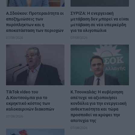
Α.Σδούκου: Προτεραιότητα οι
ΣΥΡΙΖΑ: Η ενεργειακή
αποζημιώσεις των
μετάβαση δεν μπορεί να είναι
πυρόπληκτων και η
μετάβαση σε νέα υπερκέρδη
αποκατάσταση των περιοχών
για τα ολιγοπώλια
07/08/2026
07/08/2026
TikTok video του
Κ.Τσουκαλάς: Η κυβέρνηση
Δ.Κουτσούμπα για το
απέτυχε να αξιοποιήσει
εκρηκτικό κόστος των
κονδύλια για την ενεργειακή
καλοκαιρινών διακοπών
ανθεκτικότητα και τώρα
προσπαθεί να κρύψει την
07/08/2026
αποτυχία της
07/08/2026