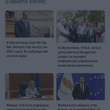
Διαβάστε επίσης
K.Μητσοτάκης στην ΚΟ της
ΝΔ: Εκλογές την άνοιξη του
Κ.Μητσοτάκης: Η Ν.Δ. είναι η
2027, εμείς θα τρέχουμε σαν
μόνη πολιτική δύναμη που
να είναι αύριο
μπορεί να εγγυηθεί
σταθερότητα, ασφάλεια και
αναπτυξιακή προοπτική
Κύπρος: Η Αννίτα Δημητρίου
Βουλευτικές εκλογές στην
επανεξελέγη πρόεδρος της
Κύπρο - Ν.Χριστοδουλίδης: Η