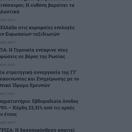
εινόσαυροι; Η ευθύνη βαραίνει τα
ηλαστικά
ώρες πριν
 Ελλάδα στις κορυφαίες επιλογές
ων Ευρωπαίων ταξιδιωτών
ώρες πριν
ΠΑ: Η Γερουσία ενέκρινε νέες
υρώσεις σε βάρος της Ρωσίας
ώρες πριν
έα στρατηγική συνεργασία της ΓΓ
πικοινωνίας και Ενημέρωσης με το
θνικό Ίδρυμα Ερευνών
ώρες πριν
ρηματιστήριο: Εβδομαδιαία άνοδος
76% – Κέρδη 23,31% από τις αρχές
ου έτους
ώρες πριν
ΥΡΙΖΑ: Η δασοπυρόσβεση απαιτεί