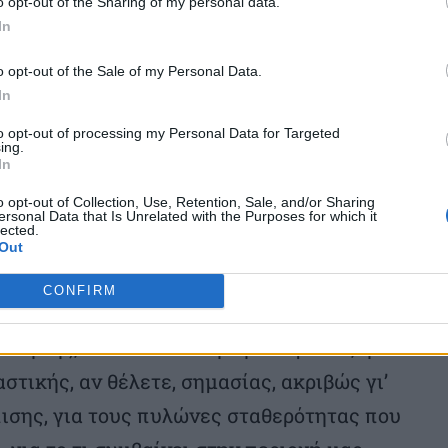
o opt-out of the Sharing of my personal data.
In
σω τη χαρά μου που σε βλέπω. Να ευχηθώ
o opt-out of the Sale of my Personal Data.
ών, αλλά να κρατήσω κυρίως αυτό το
In
ει, θα έλεγα, όχι μόνο μεταξύ των
to opt-out of processing my Personal Data for Targeted
κών οργάνων, μεταξύ των λαών μας, γιατί
ing.
In
οι δεσμοί μεταξύ Ελλάδας και Κύπρου
o opt-out of Collection, Use, Retention, Sale, and/or Sharing
ακόμα πιο ισχυροί.
ersonal Data that Is Unrelated with the Purposes for which it
lected.
Out
 φίλε πρωθυπουργέ. Θέλω να σας
CONFIRM
 Κυπριακού λαού, γιατί πραγματικά η
ισή της, ειδικά σε αυτή τη δοκιμασία, ήταν
τικής, αν θέλετε, σημασίας, ακριβώς γι’
ισης, για τους πυλώνες σταθερότητας που