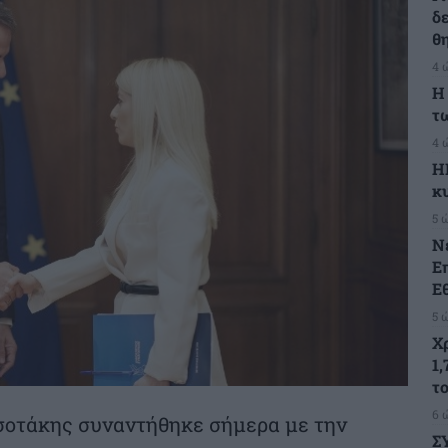
δ
θ
4 
Η
τ
4 
Η
κ
5 
Ν
Ε
Ε
5 
Χ
1,
τ
6 
οτάκης συναντήθηκε σήμερα με την
Σ