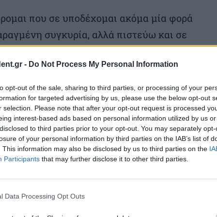
ρομαι που σε υποδέχομαι ακόμα μία φορά
ταραγμένη συγκυρία, αλλά πιστεύω και σε
ύ της Ελλάδος και της Κύπρου δεν ήταν
ent.gr -
Do Not Process My Personal Information
to opt-out of the sale, sharing to third parties, or processing of your per
σημασία στην ελληνική πρωτοβουλία να
formation for targeted advertising by us, please use the below opt-out s
r selection. Please note that after your opt-out request is processed y
ία εξαιρετικά δύσκολη στιγμή, όπου
eing interest-based ads based on personal information utilized by us or
αρχία της Κυπριακής Δημοκρατίας και να
disclosed to third parties prior to your opt-out. You may separately opt-
losure of your personal information by third parties on the IAB’s list of
α το γεγονός ότι η ελληνική πρωτοβουλία
. This information may also be disclosed by us to third parties on the
IA
Participants
that may further disclose it to other third parties.
ιας ευρύτερης ευρωπαϊκής κινητοποίησης,
ξαμε ότι μπορούμε και ως Ευρώπη μόνοι
τα υπεράσπισης της κυριαρχίας των
l Data Processing Opt Outs
ελεσματικό απ’ ό,τι στο παρελθόν.