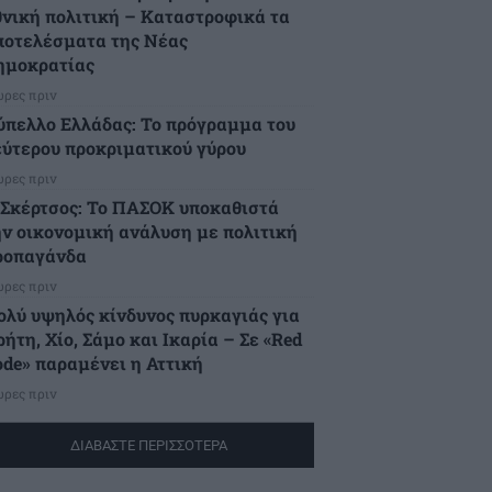
θνική πολιτική – Καταστροφικά τα
ποτελέσματα της Νέας
ημοκρατίας
ώρες πριν
ύπελλο Ελλάδας: Το πρόγραμμα του
εύτερου προκριματικού γύρου
ώρες πριν
.Σκέρτσος: Το ΠΑΣΟΚ υποκαθιστά
ην οικονομική ανάλυση με πολιτική
ροπαγάνδα
ώρες πριν
ολύ υψηλός κίνδυνος πυρκαγιάς για
ήτη, Χίο, Σάμο και Ικαρία – Σε «Red
ode» παραμένει η Αττική
ώρες πριν
ΔΙΑΒΑΣΤΕ ΠΕΡΙΣΣΟΤΕΡΑ