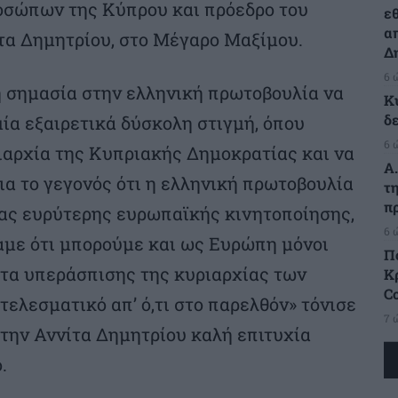
οσώπων της Κύπρου και πρόεδρο του
ε
α
α Δημητρίου, στο Μέγαρο Μαξίμου.
Δ
6 
 σημασία στην ελληνική πρωτοβουλία να
Κ
δ
ία εξαιρετικά δύσκολη στιγμή, όπου
6 
αρχία της Κυπριακής Δημοκρατίας και να
Α
α το γεγονός ότι η ελληνική πρωτοβουλία
τ
π
ιας ευρύτερης ευρωπαϊκής κινητοποίησης,
6 
ξαμε ότι μπορούμε και ως Ευρώπη μόνοι
Π
τα υπεράσπισης της κυριαρχίας των
Κρ
C
τελεσματικό απ’ ό,τι στο παρελθόν» τόνισε
7 
την Αννίτα Δημητρίου καλή επιτυχία
.