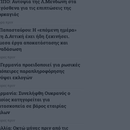
ΠΠΟ: Αυτοψία της Λ.Μενδώνη στα
ιγόσθενα για τις επιπτώσεις της
υρκαγιάς
ώρα πριν
.Παπασταύρου: Η «επόμενη ημέρα»
η Δ.Αττική έχει ήδη ξεκινήσει.
μεσα έργα αποκατάστασης και
ναδάσωση
ώρες πριν
 Γερμανία προειδοποιεί για ρωσικές
πόπειρες παραπληροφόρησης
νόψει εκλογών
ώρες πριν
ερμανία: Συνελήφθη Ουκρανός ο
ποίος κατηγορείται για
ατασκοπεία σε βάρος εταιρίας
πλων
ώρες πριν
αλλία: Οκτώ μήνες πριν από τις