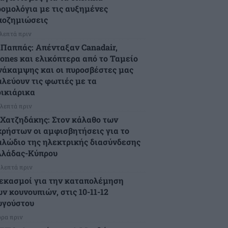
ρομολόγια με τις αυξημένες
ποζημιώσεις
 λεπτά πριν
.Παππάς: Απένταξαν Canadair,
rones και ελικόπτερα από το Ταμείο
νάκαμψης και οι πυροσβέστες μας
αλεύουν τις φωτιές με τα
οικιάρικα
 λεπτά πριν
.Χατζηδάκης: Στον κάλαθο των
χρήστων οι αμφισβητήσεις για το
αλώδιο της ηλεκτρικής διασύνδεσης
λλάδας-Κύπρου
 λεπτά πριν
εκασμοί για την καταπολέμηση
ν κουνουπιών, στις 10-11-12
υγούστου
ώρα πριν