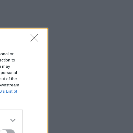
sonal or
ection to
ou may
 personal
out of the
 downstream
B’s List of