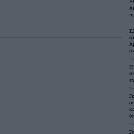
Υ
Α
π
1 
Σ
στ
Ά
α
2 
Η
α
ε
2 
Γ
ο
κ
ό
2 
Γ