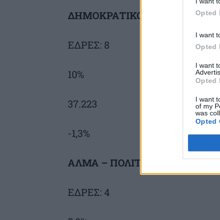
I want t
Opted 
ΔΗΜΟΚΡΑΤΙΚΟ ΚΟΜΜΑ
I want t
ΕΔΡΕΣ: 8
Opted 
I want 
10%
Advertis
Opted 
I want t
37.223
of my P
was col
Opted 
-1,3%
ΑΛΜΑ – ΠΟΛΙΤΕΣ ΓΙΑ ΤΗΝ ΚΥ
ΕΔΡΕΣ: 4