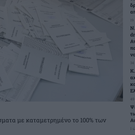
δ
α
19
Ν
d
Α
π
ν
34
Κ
α
κ
Ε
49
Ψ
τω
ματα με καταμετρημένο το 100% των
Α
1 