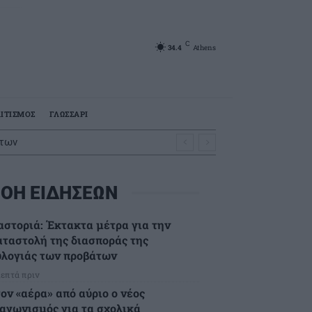
C
34.4
Athens
ΙΤΙΣΜΟΣ
ΓΛΩΣΣΑΡΙ
ν
ένες αποζημιώσεις
ΟΗ ΕΙΔΗΣΕΩΝ
αστοριά: Έκτακτα μέτρα για την
αταστολή της διασποράς της
υλογιάς των προβάτων
λεπτά πριν
ον «αέρα» από αύριο ο νέος
ιαγωνισμός για τα σχολικά