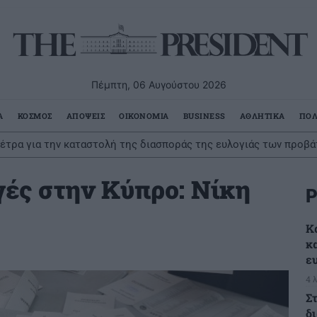
Πέμπτη, 06 Αυγούστου 2026
Α
ΚΟΣΜΟΣ
ΑΠΟΨΕΙΣ
ΟΙΚΟΝΟΜΙΑ
BUSINESS
ΑΘΛΗΤΙΚΑ
ΠΟΛ
ρα για την καταστολή της διασποράς της ευλογιάς των προβάτω
ιο ο νέος διαγωνισμός για τα σχολικά δρομολόγια με τις αυξημ
γές στην Κύπρο: Νίκη
Ρ
Κ
κ
ε
4 
Στ
δ