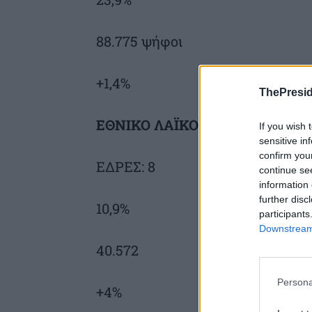
88.775 ψήφοι
+1,4%
ThePresid
ΕΘΝΙΚΟ ΛΑΪΚΟ ΜΕΤΩΠΟ (Ε.ΛΑ.
If you wish 
sensitive in
confirm you
ΕΔΡΕΣ: 8
continue se
information 
further disc
10,9%
participants
Downstream 
40.572
Persona
+4%