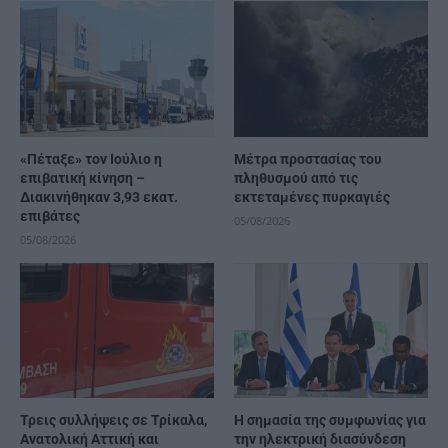
«Πέταξε» τον Ιούλιο η
Μέτρα προστασίας του
επιβατική κίνηση –
πληθυσμού από τις
Διακινήθηκαν 3,93 εκατ.
εκτεταμένες πυρκαγιές
επιβάτες
05/08/2026
05/08/2026
Τρεις συλλήψεις σε Τρίκαλα,
H σημασία της συμφωνίας για
Ανατολική Αττική και
την ηλεκτρική διασύνδεση