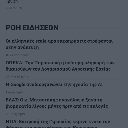
Τρυφή
18/02/2020
ΡΟΗ ΕΙΔΗΣΕΩΝ
Οι ελληνικές scale-ups επιχειρήσεις στρέφονται
στην ανάπτυξη
16 λεπτά πριν
ΟΠΕΚΑ: Την Παρασκευή η δεύτερη πληρωμή των
δικαιούχων του Λογαριασμού Αγροτικής Εστίας
46 λεπτά πριν
H Google αναδιοργανώνει την ηγεσία της AI
1 ώρα πριν
ΕΛΑΣ: Ο κ. Μητσοτάκης ανακάλυψε ξανά τη
βιομηχανία λίγους μήνες πριν από τις εκλογές
2 ώρες πριν
ΗΠΑ: Επιτροπή της Γερουσίας έκρινε ένοχο τον
Φάουτσι για περιφρόνηση του Κογκρέσου