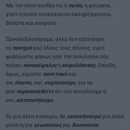
Με τον πόνο συνδέεται η
πενία
, η φτώχεια,
γιατί η πενία συνεπάγεται σκληρή εργασία,
βάσανα και καημούς.
Πονολεξιλογήσαμε, αλλά δεν εξάντλησε
το
πόνημά
μας όλους τους πόνους, γιατί
φοβόμαστε μήπως από την πολυλογία σάς
πιάσει
πονοκέφαλος
ή
κεφαλόπονος.
Επειδή,
όμως, είμαστε
πονετικοί
και
όχι
άπονοι,
σας
συμπονούμε
, για να
μην
παραπονεθείτε
ότι σας κουράσαμε ή
σας
καταπονήσαμε.
Σε μια άλλη ευκαιρία, θα
εκπονήσουμε
μια άλλη
μελέτη για
γεωπόνους
και
δασοπονία
.