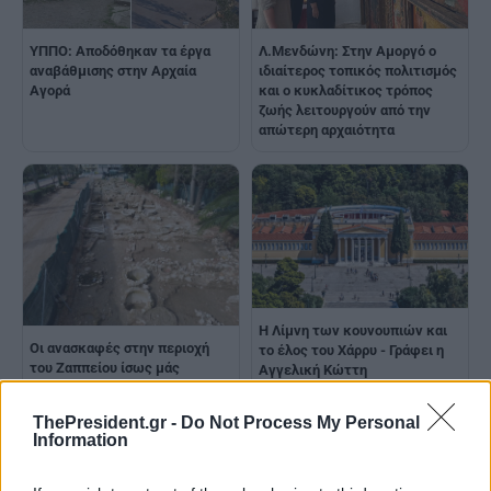
ΥΠΠΟ: Αποδόθηκαν τα έργα
Λ.Μενδώνη: Στην Αμοργό ο
αναβάθμισης στην Αρχαία
ιδιαίτερος τοπικός πολιτισμός
Αγορά
και ο κυκλαδίτικος τρόπος
ζωής λειτουργούν από την
απώτερη αρχαιότητα
Η Λίμνη των κουνουπιών και
Οι ανασκαφές στην περιοχή
το έλος του Χάρρυ - Γράφει η
του Ζαππείου ίσως μάς
Αγγελική Κώττη
επιφυλάσσουν μεγάλες
εκπλήξεις
ThePresident.gr -
Do Not Process My Personal
Information