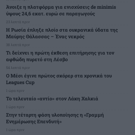
Άνοιξε η πλατφόρμα για ενισχύσεις de minimis
ύψους 24,6 εκατ. ευρώ σε παραγωγούς
23 λεπτά πριν
Η Ρωσία έπληξε πλοίο στα ουκρανικά ύδατα της
Μαύρης Θάλασσας – Ένας νεκρός
38 λεπτά πριν
Τι δείχνει η πρώτη έκθεση επιτήρησης για τον
αφθώδη πυρετό στη Λέσβο
54 λεπτά πριν
Ο Μέσι έγινε πρώτος σκόρερ στα χρονικά του
Leagues Cup
1 ώρα πριν
Το τελευταίο «αντίο» στον Λάκη Χαλκιά
1 ώρα πριν
Στην τέταρτη φάση υλοποίησης η «Γραμμή
Ενημέρωσης Επενδυτή»
1 ώρα πριν