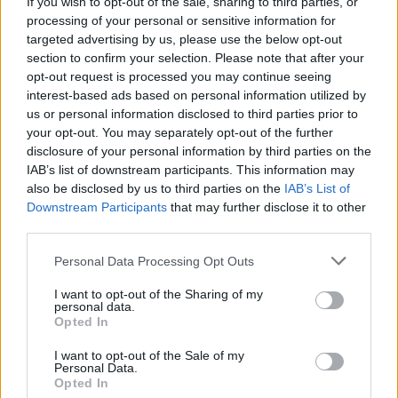
If you wish to opt-out of the sale, sharing to third parties, or
processing of your personal or sensitive information for
targeted advertising by us, please use the below opt-out
section to confirm your selection. Please note that after your
opt-out request is processed you may continue seeing
interest-based ads based on personal information utilized by
Λ.Μενδώνη: Μετατρέπουμε
us or personal information disclosed to third parties prior to
Λ.Μενδώνη: Αναδεικνύουμε
τον μνημειακό πλούτο της
your opt-out. You may separately opt-out of the further
την ιστορία της Ολυμπίας,
Σπάρτης σε ισχυρό μοχλό
επενδύουμε στο μέλλον της
disclosure of your personal information by third parties on the
ανάπτυξης για το μέλλον
IAB’s list of downstream participants. This information may
also be disclosed by us to third parties on the
IAB’s List of
Downstream Participants
that may further disclose it to other
third parties.
Personal Data Processing Opt Outs
I want to opt-out of the Sharing of my
Ο Κ.Μητσοτάκης επισκέφθηκε
personal data.
τα έργα ανάπλασης της
Opted In
Βασιλίσσης Όλγας: «Ένα όραμα
Λ.Μενδώνη: Νέα δυναμική
δεκαετιών σήμερα έχει γίνει
στην πολιτιστική συνεργασία
I want to opt-out of the Sale of my
πραγματικότητα»
Ελλάδας – Αιγύπτου
Personal Data.
Opted In