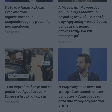
Πέθανε ο Λάκης Χαλκιάς,
Λ.Μενδώνη: “Με γοργούς
ένας από τους
ρυθμούς εξελίσσονται οι
σημαντικότερους
εργασίες στον Τύμβο Καστά,
εκπροσώπους της μουσικής
στην Αμφίπολη – Αποδίδουμε
μας παράδοσης
μνημεία της πόλης
αποκατεστημένα και
03/08/2026
προσβάσιμα”
02/08/2026
Τι θα περνούσε άραγε από το
Ν.Ρωμανός: Fake news και
μυαλό του Αγαμέμνονα; –
για την ιδιωτικοποίηση των
Γράφει η Αγγελική Κώττη
μνημείων – Απαγορεύεται
ρητά από το νομοσχέδιο του
02/08/2026
ΥΠΠΟ
31/07/2026