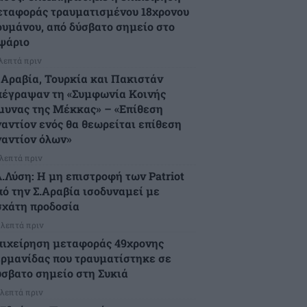
εταφοράς τραυματισμένου 18χρονου
ουμάνου, από δύσβατο σημείο στο
ψάριο
 λεπτά πριν
. Αραβία, Τουρκία και Πακιστάν
πέγραψαν τη «Συμφωνία Κοινής
μυνας της Μέκκας» – «Επίθεση
ναντίον ενός θα θεωρείται επίθεση
ναντίον όλων»
 λεπτά πριν
λ.Λύση: Η μη επιστροφή των Patriot
πό την Σ.Αραβία ισοδυναμεί με
σχάτη προδοσία
 λεπτά πριν
πιχείρηση μεταφοράς 49χρονης
ερμανίδας που τραυματίστηκε σε
ύσβατο σημείο στη Συκιά
 λεπτά πριν