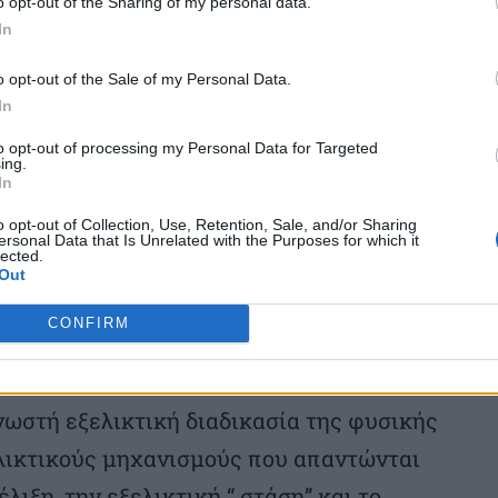
o opt-out of the Sharing of my personal data.
ύγχρονους πληθυσμούς του Homo sapiens.
In
 την πλειονότητα των καλά διατηρημένων
o opt-out of the Sale of my Personal Data.
inins) των τελευταίων δύο εκατομμυρίων
In
 μας μια από τις πιο περιεκτικές εργασίες
to opt-out of processing my Personal Data for Targeted
 αλλαγές εντός του γένους μας»¸ όπως
ing.
In
ΠΕ.
o opt-out of Collection, Use, Retention, Sale, and/or Sharing
ersonal Data that Is Unrelated with the Purposes for which it
lected.
 σύνολο δεδομένων με έξι διαφορετικά
Out
ντας στατιστικές αναλύσεις για να
CONFIRM
τιστοιχεί καλύτερα στις παρατηρούμενες
φαλής και του προσώπου στο γένος Homo.
νωστή εξελικτική διαδικασία της φυσικής
ελικτικούς μηχανισμούς που απαντώνται
λιξη, την εξελικτική “ στάση” και το