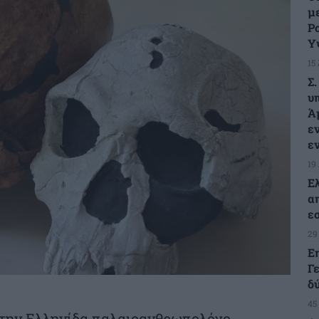
μ
Ρ
Υ
15
Σ
υ
Ά
ε
ε
19
Ε
α
ε
29
Ε
Γ
δ
45
 την Ελληνίδα παλαιοανθρωπολόγο,