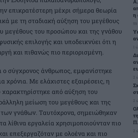
Α
α
την επικρατέστερη μέχρι σήμερα θεωρία
η
τικά με τη σταδιακή αύξηση του μεγέθους
59
ου μεγέθους του προσώπου και της γνάθου
Υ
α
υσικής επιλογής και υποδεικνύει ότι η
1 
αργή και πιθανώς πιο περιορισμένη.
Δ
α
ε
ει ο σύγχρονος άνθρωπος, εμφανίστηκε
2 
α χρόνια. Με ελάχιστες εξαιρέσεις, η
Σ
υ χαρακτηρίστηκε από αύξηση του
σ
2 
ράλληλη μείωση του μεγέθους και της
Ο
 των γνάθων. Ταυτόχρονα, σημειώθηκαν
τ
Π.
τα λίθινα εργαλεία χρησιμοποιούνταν πιο
2 
και επεξεργαζόταν με ολοένα και πιο