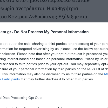
εωρία ανατρέπεται. Η καθηγήτρια
 του Κέντρου Ανθρώπινης Εξέλιξης και
rg (SHEP) του Πανεπιστημίου του
τον ερευνητή Μαρκ Χούμπε από το
ent.gr -
Do Not Process My Personal Information
ξβιλ, υποδεικνύουν μια πιο αργή και
to opt-out of the sale, sharing to third parties, or processing of your per
κτική διαδικασία σε σχέση με τις
formation for targeted advertising by us, please use the below opt-out s
r selection. Please note that after your opt-out request is processed y
εωρίες.
eing interest-based ads based on personal information utilized by us or
disclosed to third parties prior to your opt-out. You may separately opt-
losure of your personal information by third parties on the IAB’s list of
. This information may also be disclosed by us to third parties on the
IA
Participants
that may further disclose it to other third parties.
τατες μετρήσεις από 87 κρανία
 που περιλαμβάνουν πρώιμα είδη, όπως ο
l Data Processing Opt Outs
, καθώς και τον Homo heidelbergensis, τους