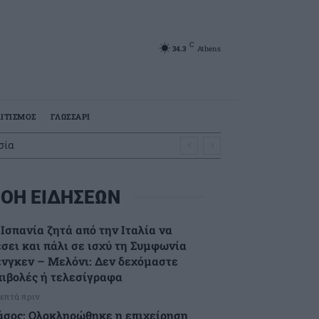
C
34.3
Athens
ΙΤΙΣΜΟΣ
ΓΛΩΣΣΑΡΙ
σία
ΟΗ ΕΙΔΗΣΕΩΝ
 Ισπανία ζητά από την Ιταλία να
έσει και πάλι σε ισχύ τη Συμφωνία
ένγκεν – Μελόνι: Δεν δεχόμαστε
πιβολές ή τελεσίγραφα
λεπτά πριν
άσος: Ολοκληρώθηκε η επιχείρηση