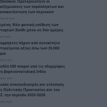
.Σδούκου: Προτεραιότητα οι
ποζημιώσεις των πυρόπληκτων και
 αποκατάσταση των περιοχών
 λεπτά πριν
εμένη: Νέα φονική επίθεση των
νταρτών Χούθι μέσα σε δύο ημέρες
ώρα πριν
ιαρρήκτες πήραν από αυτοκίνητο
ντικείμενα αξίας άνω των 19.000
υρώ
ώρες πριν
χεδόν 100 νεκροί από τις πλημμύρες
τη βορειοανατολική Ινδία
ώρες πριν
λικός ανασχεδιασμός και ενίσχυση
ης Πολιτικής Προστασίας και του
Σ. την περίοδο 2019-2026
ώρες πριν