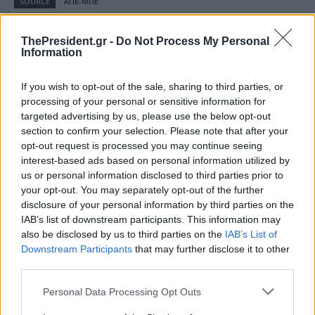
SOURCE
ΑΠΕ-ΜΠΕ
ThePresident.gr -
Do Not Process My Personal
Information
Διαβάστε επίσης
If you wish to opt-out of the sale, sharing to third parties, or
processing of your personal or sensitive information for
targeted advertising by us, please use the below opt-out
section to confirm your selection. Please note that after your
opt-out request is processed you may continue seeing
interest-based ads based on personal information utilized by
us or personal information disclosed to third parties prior to
your opt-out. You may separately opt-out of the further
disclosure of your personal information by third parties on the
IAB’s list of downstream participants. This information may
Παγκόσμια αύξηση του
Παγκόσμια Ημέρα Καρκίνου
also be disclosed by us to third parties on the
IAB’s List of
καρκίνου: Τα νέα περιστατικά
Νεφρού: Οι νέες θεραπείες
Downstream Participants
that may further disclose it to other
αναμένεται να φτάσουν τα 34
αλλάζουν τα δεδομένα για τους
third parties.
εκατ. έως το 2050
ασθενείς
Personal Data Processing Opt Outs