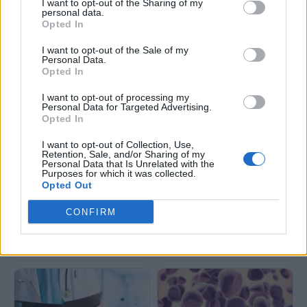
I want to opt-out of the Sharing of my
personal data.
Opted In
I want to opt-out of the Sale of my
Personal Data.
Η κατανάλωση αλκοόλ
Η Ευρώπη αντιμέτωπη με
Opted In
συνδέεται με αυξημένο
αυξανόμενη απειλή από
κίνδυνο για 20 σοβαρές
χρόνιες ηπατικές παθήσεις
I want to opt-out of processing my
παθήσεις
Personal Data for Targeted Advertising.
Opted In
I want to opt-out of Collection, Use,
Retention, Sale, and/or Sharing of my
Personal Data that Is Unrelated with the
Purposes for which it was collected.
Opted Out
Ο καρκίνος του μαστού σε
Η γυμναστική και η σωστή
CONFIRM
άνοδο παγκοσμίως-Ανάγκη για
διατροφή μπορούν να
αποτελεσματικές παρεμβάσεις
μειώσουν τον κίνδυνο
καρκίνου του παχέος εντέρου