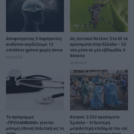
Αποφεύγοντας 3 παράγοντες
Ιός Δυτικού Νείλου: Στα 65 τα
κινδύνου κερδίζουμε 13
κρούσματα στην Ελλάδα – 23
επιπλέον χρόνια χωρίς άνοια
νέα μέσα σε μία εβδομάδα, 6
θάνατοι
06/08/2026
06/08/2026
Το πρόγραμμα
Κονγκό: 3.532 κρούσματα
«ΠΡΟΛΑΜΒΑΝΩ» γίνεται
Έμπολα – Η δεύτερη
μόνιμη εθνική πολιτική ως το
μεγαλύτερη επιδημία του ιού
2030
που έχει καταγραφεί ποτέ