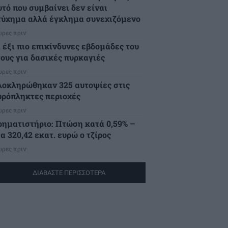
υτό που συμβαίνει δεν είναι
τύχημα αλλά έγκλημα συνεχιζόμενο
ώρες πριν
ι έξι πιο επικίνδυνες εβδομάδες του
τους για δασικές πυρκαγιές
ώρες πριν
λοκληρώθηκαν 325 αυτοψίες στις
υρόπληκτες περιοχές
ώρες πριν
ρηματιστήριο: Πτώση κατά 0,59% –
α 320,42 εκατ. ευρώ ο τζίρος
ώρες πριν
ΔΙΑΒΑΣΤΕ ΠΕΡΙΣΣΟΤΕΡΑ