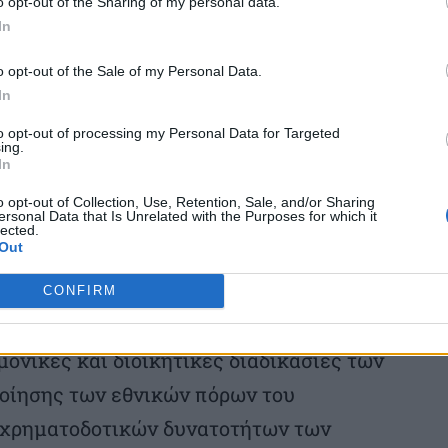
o opt-out of the Sharing of my personal data.
αποτελούν θεμελιώδη προϋπόθεση, κάθε
In
τασίας και ανάδειξης. Όσο πληρέστερη,
o opt-out of the Sale of my Personal Data.
ροποιημένη είναι η γνώση μας για τα
In
μένη, ασφαλής και αποτελεσματική
to opt-out of processing my Personal Data for Targeted
ing.
η μακροπρόθεσμη διαχείρισή τους».
In
o opt-out of Collection, Use, Retention, Sale, and/or Sharing
ersonal Data that Is Unrelated with the Purposes for which it
ναι η συνειδητή στρατηγική επιλογή του
lected.
Out
οφασιστικό βήμα πραγματοποιήθηκε, είπε η
ιακό μετασχηματισμό στο επίκεντρο της
CONFIRM
 την ενσωμάτωση των σύγχρονων
μονικές και διοικητικές διαδικασίες των
οίησης των εθνικών πόρων του
 χρηματοδοτικών δυνατοτήτων των