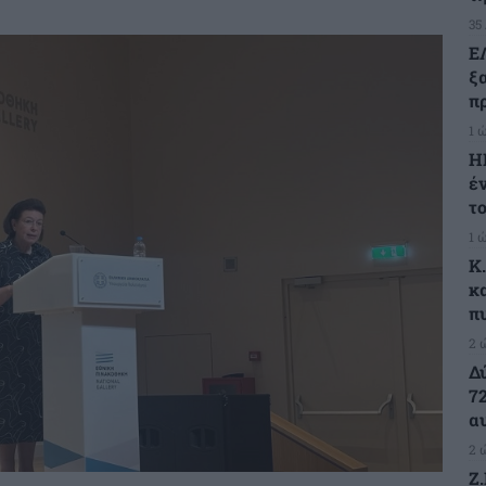
35
Ε
ξ
πρ
1 
Η
έ
τ
1 
K
κ
π
2 
Δ
7
α
2 
Ζ