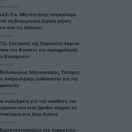
 λεπτά πριν
ΛΑΣ: Ο κ. Μητσοτάκης ανακάλυψε
ανά τη βιομηχανία λίγους μήνες
ιν από τις εκλογές
ώρα πριν
ΠΑ: Επιτροπή της Γερουσίας έκρινε
νοχο τον Φάουτσι για περιφρόνηση
ου Κογκρέσου
ώρα πριν
.Βελόπουλος: Μητσοτάκης, Τσίπρας
αι Ανδρουλάκης ευθύνονται για τις
υρκαγιές
ώρες πριν
ύο συλλήψεις για την υπόθεση του
2χρονου που είχε βρεθεί νεκρός σε
υτοκίνητο στα Άνω Λιόσια
ώρες πριν
.Κωνσταντοπούλου για πυρκαγιές: