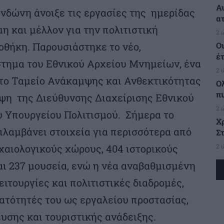
Α
νδώνη άνοιξε τις εργασίες της ημερίδας
α
 και μέλλον για την πολιτιστική
2 
Ο
οθήκη. Παρουσιάστηκε το νέο,
έ
τημα του Εθνικού Αρχείου Μνημείων, ένα
2 
το Ταμείο Ανάκαμψης και Ανθεκτικότητας
Ο
π
εψη της Διεύθυνσης Διαχείρισης Εθνικού
2 
 Υπουργείου Πολιτισμού. Σήμερα το
Χ
ιλαμβάνει στοιχεία για περισσότερα από
Στ
2 
ρχαιολογικούς χώρους, 404 ιστορικούς
αι 237 μουσεία, ενώ η νέα αναβαθμισμένη
τουργίες και πολιτιστικές διαδρομές,
ατότητές του ως εργαλείου προστασίας,
υσης και τουριστικής ανάδειξης.