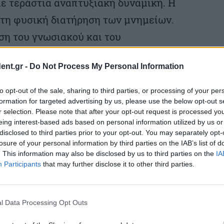
ε τεράστια αναπτυξιακή δυναμική. Η
στη φυσική διατήρηση των μνημείων.
ση του γνωσιακού και του
συνοδεύει: της ιστορίας και του
ent.gr -
Do Not Process My Personal Information
τουν το πλαίσιο της κατανόησης και της
ίκαιρα και σημαντικά στο παρόν, και τα
to opt-out of the sale, sharing to third parties, or processing of your per
formation for targeted advertising by us, please use the below opt-out s
έλλον, διασυνδέοντάς τα με τις γενιές που
r selection. Please note that after your opt-out request is processed y
eing interest-based ads based on personal information utilized by us or
disclosed to third parties prior to your opt-out. You may separately opt-
losure of your personal information by third parties on the IAB’s list of
. This information may also be disclosed by us to third parties on the
IA
Participants
that may further disclose it to other third parties.
νώσης και της τεκμηρίωσης για την
κής προστασίας, η Λίνα Μενδώνη είπε πως
l Data Processing Opt Outs
καταγραφή, η τεκμηρίωση και η οργάνωση