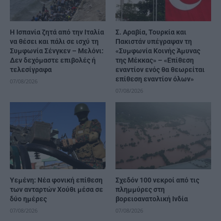
H Ισπανία ζητά από την Ιταλία
Σ. Αραβία, Τουρκία και
να θέσει και πάλι σε ισχύ τη
Πακιστάν υπέγραψαν τη
Συμφωνία Σένγκεν – Μελόνι:
«Συμφωνία Κοινής Άμυνας
Δεν δεχόμαστε επιβολές ή
της Μέκκας» – «Επίθεση
τελεσίγραφα
εναντίον ενός θα θεωρείται
επίθεση εναντίον όλων»
07/08/2026
07/08/2026
Υεμένη: Νέα φονική επίθεση
Σχεδόν 100 νεκροί από τις
των ανταρτών Χούθι μέσα σε
πλημμύρες στη
δύο ημέρες
βορειοανατολική Ινδία
07/08/2026
07/08/2026