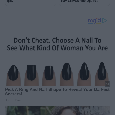
Ιράν
των Στενών του Ορμούζ