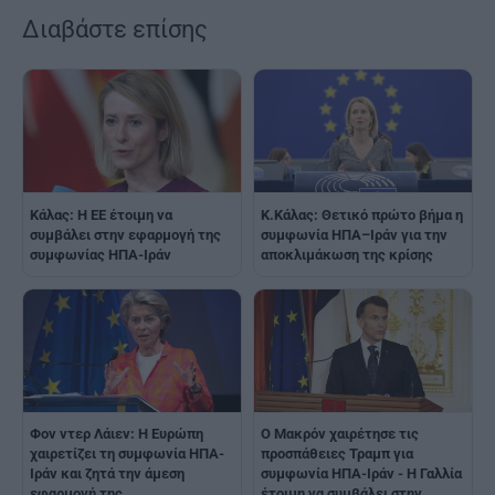
Διαβάστε επίσης
Κάλας: Η ΕΕ έτοιμη να
K.Κάλας: Θετικό πρώτο βήμα η
συμβάλει στην εφαρμογή της
συμφωνία ΗΠΑ–Ιράν για την
συμφωνίας ΗΠΑ-Ιράν
αποκλιμάκωση της κρίσης
Φον ντερ Λάιεν: Η Ευρώπη
Ο Μακρόν χαιρέτησε τις
χαιρετίζει τη συμφωνία ΗΠΑ-
προσπάθειες Τραμπ για
Ιράν και ζητά την άμεση
συμφωνία ΗΠΑ-Ιράν - Η Γαλλία
εφαρμογή της
έτοιμη να συμβάλει στην