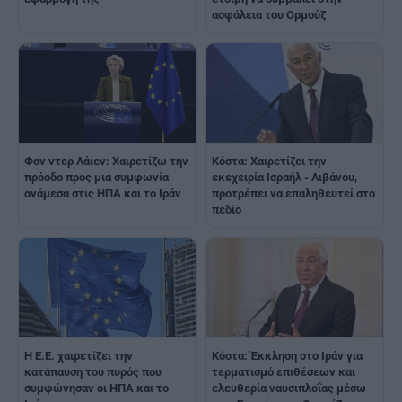
ασφάλεια του Ορμούζ
Φον ντερ Λάιεν: Χαιρετίζω την
Κόστα: Xαιρετίζει την
πρόοδο προς μια συμφωνία
εκεχειρία Ισραήλ - Λιβάνου,
ανάμεσα στις ΗΠΑ και το Ιράν
προτρέπει να επαληθευτεί στο
πεδίο
Η Ε.Ε. χαιρετίζει την
Κόστα: Έκκληση στο Ιράν για
κατάπαυση του πυρός που
τερματισμό επιθέσεων και
συμφώνησαν οι ΗΠΑ και το
ελευθερία ναυσιπλοΐας μέσω