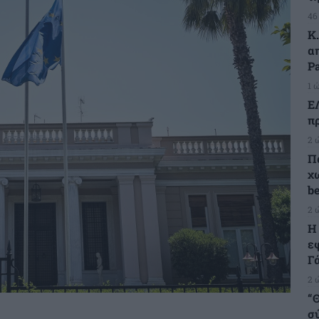
46
Κ
α
Pa
1 
Ε
π
2 
Π
χω
b
2 
Η
ε
Γ
2 
“Θ
σ