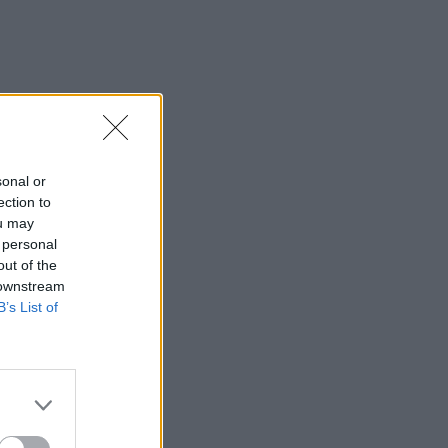
sonal or
ection to
ou may
 personal
out of the
 downstream
B’s List of