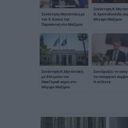
Συνάντηση Κ.Μητσο
Συνάντηση Μητσοτάκη με
Ν.Χριστοδουλίδη αύρ
τον Χ.Δούκα την
Μέγαρο Μαξίμου
Παρασκευή στο Μαξίμου
Συνάντηση Κ.Μητσοτάκη
Συνεδριάζει το από
με Επίτροπο τον
το υπουργικό συμβού
ΜακΓκραθ αύριο στο
H ατζέντα
Μέγαρο Μαξίμου