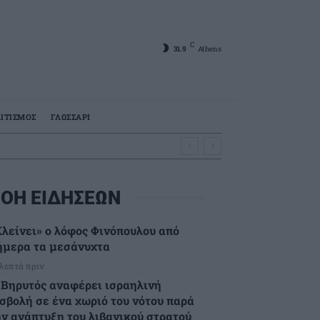
C
31.9
Athens
ΙΤΙΣΜΟΣ
ΓΛΩΣΣΑΡΙ
ΟΗ ΕΙΔΗΣΕΩΝ
Κλείνει» ο λόφος Φινόπουλου από
ήμερα τα μεσάνυχτα
 λεπτά πριν
 Βηρυτός αναφέρει ισραηλινή
ισβολή σε ένα χωριό του νότου παρά
ην ανάπτυξη του λιβανικού στρατού