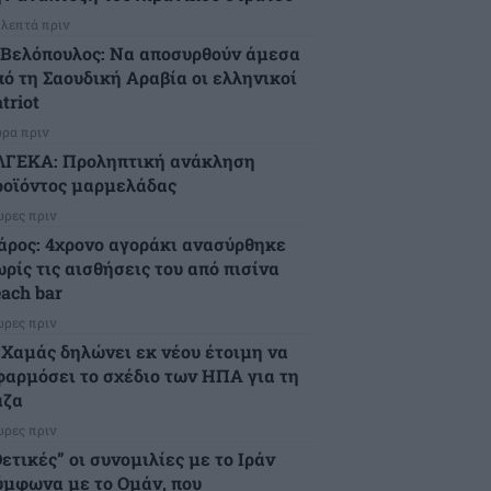
 λεπτά πριν
.Βελόπουλος: Να αποσυρθούν άμεσα
πό τη Σαουδική Αραβία οι ελληνικοί
triot
ώρα πριν
ΛΓΕΚΑ: Προληπτική ανάκληση
ροϊόντος μαρμελάδας
ώρες πριν
άρος: 4χρονο αγοράκι ανασύρθηκε
ρίς τις αισθήσεις του από πισίνα
each bar
ώρες πριν
 Χαμάς δηλώνει εκ νέου έτοιμη να
φαρμόσει το σχέδιο των ΗΠΑ για τη
άζα
ώρες πριν
ετικές” οι συνομιλίες με το Ιράν
ύμφωνα με το Ομάν, που