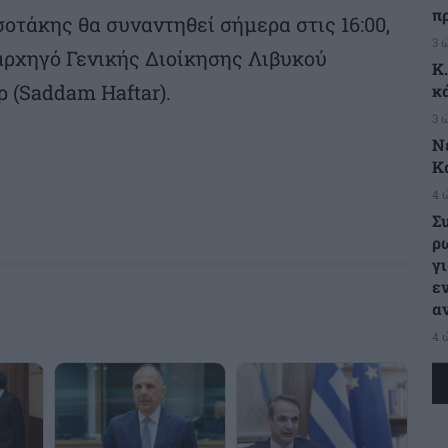
π
τάκης θα συναντηθεί σήμερα στις 16:00,
3 
αρχηγό Γενικής Διοίκησης Λιβυκού
Κ
 (Saddam Haftar).
κ
3 
Ν
Κ
4 
Σ
ρ
γι
ε
α
4 