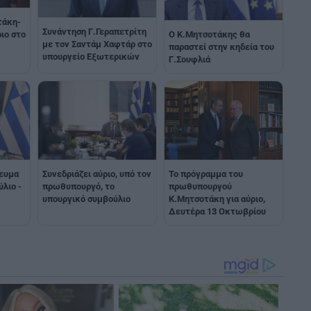
τάκη-
Συνάντηση Γ.Γεραπετρίτη
Ο Κ.Μητσοτάκης θα
ιο στο
με τον Σαντάμ Χαφτάρ στο
παραστεί στην κηδεία του
υπουργείο Εξωτερικών
Γ.Σουφλιά
γευμα
Συνεδριάζει αύριο, υπό τον
Το πρόγραμμα του
λιο -
πρωθυπουργό, το
πρωθυπουργού
υπουργικό συμβούλιο
Κ.Μητσοτάκη για αύριο,
Δευτέρα 13 Οκτωβρίου