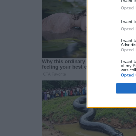
I want t
Opted 
I want t
Opted 
I want 
Advertis
Opted 
I want t
of my P
was col
Opted 