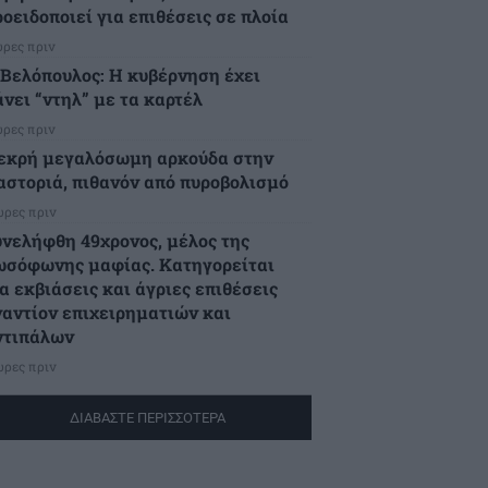
ροειδοποιεί για επιθέσεις σε πλοία
ώρες πριν
.Βελόπουλος: Η κυβέρνηση έχει
άνει “ντηλ” με τα καρτέλ
ώρες πριν
εκρή μεγαλόσωμη αρκούδα στην
αστοριά, πιθανόν από πυροβολισμό
ώρες πριν
υνελήφθη 49χρονος, μέλος της
ωσόφωνης μαφίας. Κατηγορείται
α εκβιάσεις και άγριες επιθέσεις
ναντίον επιχειρηματιών και
ντιπάλων
ώρες πριν
ΔΙΑΒΑΣΤΕ ΠΕΡΙΣΣΟΤΕΡΑ