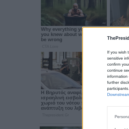
ThePresid
If you wish 
sensitive in
confirm you
continue se
information 
further disc
participants
Downstream 
Persona