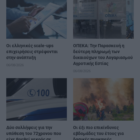
Οι ελληνικές scale-ups
ΟΠΕΚΑ: Την Παρασκευή η
επιχειρήσεις στρέφονται
δεύτερη πληρωμή των
στην ανάπτυξη
δικαιούχων του Λογαριασμού
Αγροτικής Εστίας
06/08/2026
06/08/2026
Δύο συλλήψεις για την
Οι έξι πιο επικίνδυνες
υπόθεση του 72χρονου που
εβδομάδες του έτους για
είχε βρεθεί νεκρός σε
δασικές πυρκαγιές