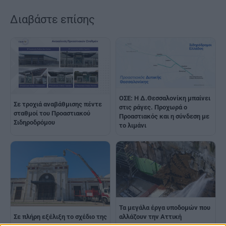
Διαβάστε επίσης
ΟΣΕ: Η Δ.Θεσσαλονίκη μπαίνει
Σε τροχιά αναβάθμισης πέντε
στις ράγες. Προχωρά ο
σταθμοί του Προαστιακού
Προαστιακός και η σύνδεση με
Σιδηροδρόμου
το λιμάνι
Τα μεγάλα έργα υποδομών που
αλλάζουν την Αττική
Σε πλήρη εξέλιξη το σχέδιο της
ΓΑΙΑΟΣΕ για τον