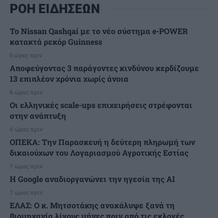
ΡΟΗ ΕΙΔΗΣΕΩΝ
Το Nissan Qashqai με το νέο σύστημα e-POWER
κατακτά ρεκόρ Guinness
5 ώρες πριν
Αποφεύγοντας 3 παράγοντες κινδύνου κερδίζουμε
13 επιπλέον χρόνια χωρίς άνοια
6 ώρες πριν
Οι ελληνικές scale-ups επιχειρήσεις στρέφονται
στην ανάπτυξη
6 ώρες πριν
ΟΠΕΚΑ: Την Παρασκευή η δεύτερη πληρωμή των
δικαιούχων του Λογαριασμού Αγροτικής Εστίας
7 ώρες πριν
H Google αναδιοργανώνει την ηγεσία της AI
7 ώρες πριν
ΕΛΑΣ: Ο κ. Μητσοτάκης ανακάλυψε ξανά τη
βιομηχανία λίγους μήνες πριν από τις εκλογές