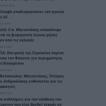
 λεπτά πριν
 Google αναδιοργανώνει την ηγεσία
ς AI
ώρα πριν
ΛΑΣ: Ο κ. Μητσοτάκης ανακάλυψε
ανά τη βιομηχανία λίγους μήνες
ιν από τις εκλογές
ώρες πριν
ΠΑ: Επιτροπή της Γερουσίας έκρινε
νοχο τον Φάουτσι για περιφρόνηση
ου Κογκρέσου
ώρες πριν
.Βελόπουλος: Μητσοτάκης, Τσίπρας
αι Ανδρουλάκης ευθύνονται για τις
υρκαγιές
ώρες πριν
ύο συλλήψεις για την υπόθεση του
2χρονου που είχε βρεθεί νεκρός σε