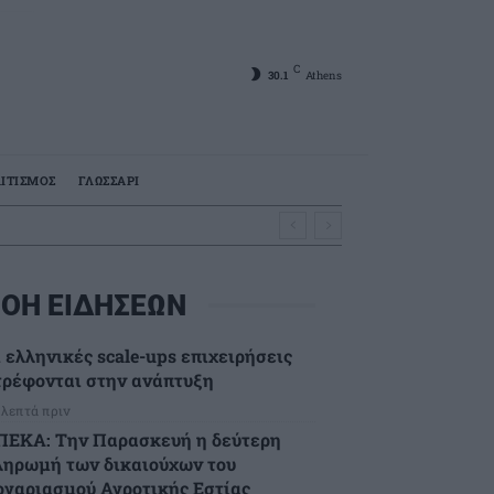
C
30.1
Athens
ΙΤΙΣΜΟΣ
ΓΛΩΣΣΑΡΙ
ικής Εστίας
ΟΗ ΕΙΔΗΣΕΩΝ
ι ελληνικές scale-ups επιχειρήσεις
τρέφονται στην ανάπτυξη
 λεπτά πριν
ΠΕΚΑ: Την Παρασκευή η δεύτερη
ληρωμή των δικαιούχων του
ογαριασμού Αγροτικής Εστίας