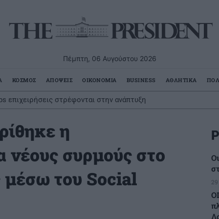
Πέμπτη, 06 Αυγούστου 2026
Α
ΚΟΣΜΟΣ
ΑΠΟΨΕΙΣ
ΟΙΚΟΝΟΜΙΑ
BUSINESS
ΑΘΛΗΤΙΚΑ
ΠΟΛ
 επιχειρήσεις στρέφονται στην ανάπτυξη
υή η δεύτερη πληρωμή των δικαιούχων του Λογαριασμού Αγροτ
ρίθηκε η
Ρ
α νέους συρμούς στο
Ο
σ
 μέσω του Social
29
Ο
π
Λ