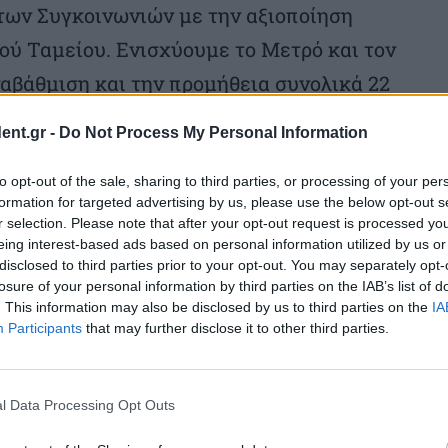
των Συγκοινωνιών με την αξιοποίηση
ού Ταμείου. Ενισχύουμε το Μετρό και τον
αβάθμιση και την προμήθεια συνολικά 22
ς ανακαίνισης και προσβασιμότητας
ent.gr -
Do Not Process My Personal Information
αθμούς του προαστιακού και προσθέτουμε
νισχύοντας ακόμη περισσότερο το νέο
to opt-out of the sale, sharing to third parties, or processing of your per
formation for targeted advertising by us, please use the below opt-out s
για οχήματα σε Αθήνα και Θεσσαλονίκη»
r selection. Please note that after your opt-out request is processed y
eing interest-based ads based on personal information utilized by us or
ρωτής υπουργός Υποδομών και
disclosed to third parties prior to your opt-out. You may separately opt-
νάκης.
losure of your personal information by third parties on the IAB’s list of
. This information may also be disclosed by us to third parties on the
IA
Participants
that may further disclose it to other third parties.
τους πόρους του Κοινωνικού Κλιματικού
l Data Processing Opt Outs
θήνα και Θεσσαλονίκη θα διατεθούν 129