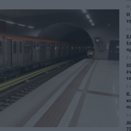
59
H
τη
1 
Ε
ξ
πρ
2 
Η
έ
τ
2 
K
κ
π
2 
Δ
7