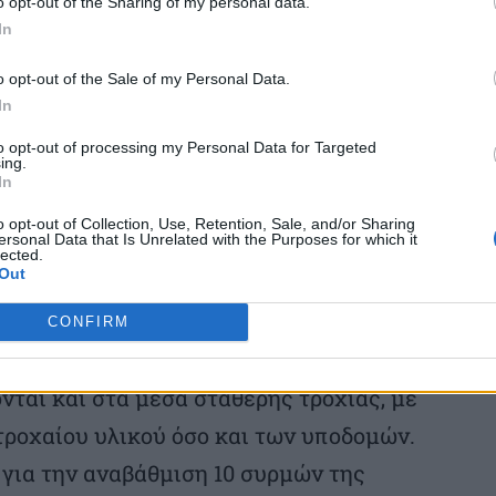
o opt-out of the Sharing of my personal data.
και ΟΑΣΘ εκσυγχρονίζεται και
In
 210 νέων ηλεκτρικών λεωφορείων, τα
o opt-out of the Sale of my Personal Data.
ραιότητα τις αστικές γραμμές, που
In
ένες μεταφορικές ανάγκες, χαμηλότερα
to opt-out of processing my Personal Data for Targeted
ing.
όσβαση σε ΙΧ, όπως η Δυτική Αττική και η
In
οσθήκη των νέων λεωφορείων, αναμένεται
o opt-out of Collection, Use, Retention, Sale, and/or Sharing
ersonal Data that Is Unrelated with the Purposes for which it
αμονής στις στάσεις και θα αυξηθεί η
lected.
Out
ράλληλα θα μειωθεί το λειτουργικό κόστος
CONFIRM
νιών κατά 35 εκατ. ευρώ.
ται και στα μέσα σταθερής τροχιάς, με
τροχαίου υλικού όσο και των υποδομών.
 για την αναβάθμιση 10 συρμών της