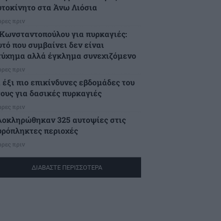
υτοκίνητο στα Άνω Λιόσια
ώρες πριν
.Κωνσταντοπούλου για πυρκαγιές:
υτό που συμβαίνει δεν είναι
τύχημα αλλά έγκλημα συνεχιζόμενο
ώρες πριν
ι έξι πιο επικίνδυνες εβδομάδες του
τους για δασικές πυρκαγιές
ώρες πριν
λοκληρώθηκαν 325 αυτοψίες στις
υρόπληκτες περιοχές
ώρες πριν
ΔΙΑΒΑΣΤΕ ΠΕΡΙΣΣΟΤΕΡΑ