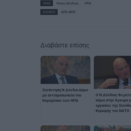
TAGS
Nίκος Δένδιας
ΗΠΑ
SOURCE
ΑΠΕ-ΜΠΕ
Διαβάστε επίσης
Συνάντηση Ν.Δένδια αύριο
Ο Ν.Δένδιας θα μετ
με αντιπροσωπεία του
αύριο στην Άγκυρα γ
Κογκρέσου των ΗΠΑ
εργασίες της Συνόδ
Κορυφής του ΝΑΤΟ