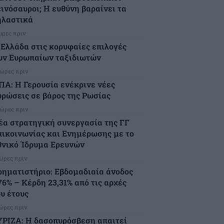
εινόσαυροι; Η ευθύνη βαραίνει τα
ηλαστικά
ώρες πριν
 Ελλάδα στις κορυφαίες επιλογές
ων Ευρωπαίων ταξιδιωτών
 ώρες πριν
ΠΑ: Η Γερουσία ενέκρινε νέες
υρώσεις σε βάρος της Ρωσίας
 ώρες πριν
έα στρατηγική συνεργασία της ΓΓ
πικοινωνίας και Ενημέρωσης με το
θνικό Ίδρυμα Ερευνών
 ώρες πριν
ρηματιστήριο: Εβδομαδιαία άνοδος
76% – Κέρδη 23,31% από τις αρχές
ου έτους
 ώρες πριν
ΥΡΙΖΑ: Η δασοπυρόσβεση απαιτεί