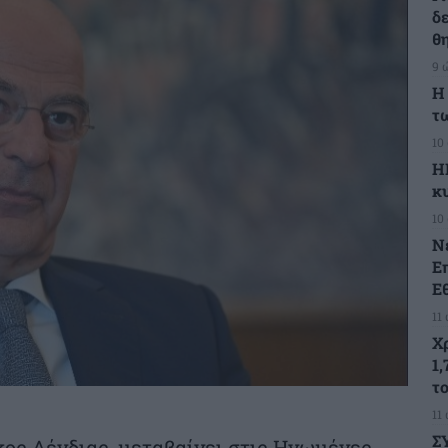
δ
θ
9 
Η
τ
10
Η
κ
10
Ν
Ε
Ε
11
Χ
1,
τ
11
Σ
ος Δένδιας, μεταβαίνει στις Ηνωμένες