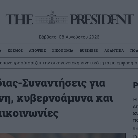
Σάββατο, 08 Αυγούστου 2026
Α
ΚΟΣΜΟΣ
ΑΠΟΨΕΙΣ
ΟΙΚΟΝΟΜΙΑ
BUSINESS
ΑΘΛΗΤΙΚΑ
ΠΟΛ
ικροσκοπικοί δεινόσαυροι; Η ευθύνη βαραίνει τα θηλαστικά
ιας-Συναντήσεις για
Ρ
η, κυβερνοάμυνα και
Η
ε
πικοινωνίες
κ
π
9 
Γ