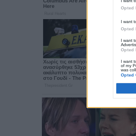
I want t
Opted 
I want t
Opted 
I want 
Advertis
Opted 
I want t
of my P
was col
Opted 