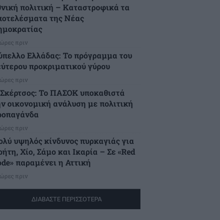
θνική πολιτική – Καταστροφικά τα
ποτελέσματα της Νέας
ημοκρατίας
 ώρες πριν
ύπελλο Ελλάδας: Το πρόγραμμα του
εύτερου προκριματικού γύρου
 ώρες πριν
.Σκέρτσος: Το ΠΑΣΟΚ υποκαθιστά
ην οικονομική ανάλυση με πολιτική
ροπαγάνδα
 ώρες πριν
ολύ υψηλός κίνδυνος πυρκαγιάς για
ήτη, Χίο, Σάμο και Ικαρία – Σε «Red
ode» παραμένει η Αττική
 ώρες πριν
ΔΙΑΒΑΣΤΕ ΠΕΡΙΣΣΟΤΕΡΑ