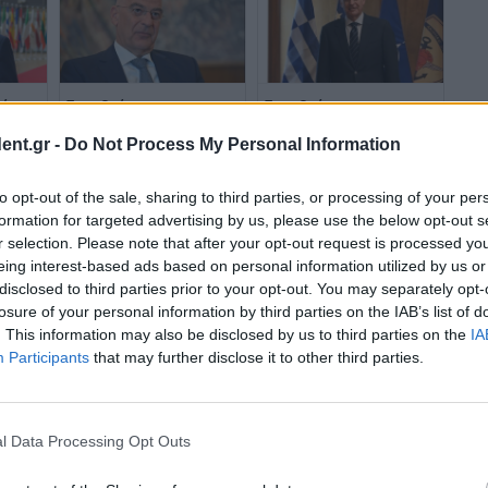
ίνει
Στην Ουάσιγκτον ο
Στην Ουάσινγκτον ο
κά
Ν.Δένδιας: Στο επίκεντρο
Ν.Δένδιας
ent.gr -
Do Not Process My Personal Information
ντρο η
η στρατηγική αμυντική
σχέση Ελλάδας–ΗΠΑ
to opt-out of the sale, sharing to third parties, or processing of your per
formation for targeted advertising by us, please use the below opt-out s
r selection. Please note that after your opt-out request is processed y
eing interest-based ads based on personal information utilized by us or
disclosed to third parties prior to your opt-out. You may separately opt-
losure of your personal information by third parties on the IAB’s list of
. This information may also be disclosed by us to third parties on the
IA
Participants
that may further disclose it to other third parties.
l Data Processing Opt Outs