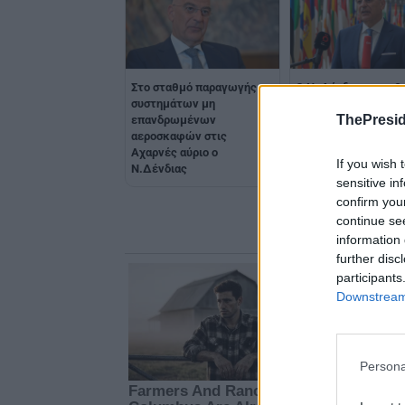
Στο σταθμό παραγωγής
Ο Ν. Δένδιας μεταβα
συστημάτων μη
στα Ηνωμένα Αραβι
ThePresid
επανδρωμένων
Εμιράτα - Στο επίκε
αεροσκαφών στις
Μέση Ανατολή
Αχαρνές αύριο ο
If you wish 
Ν.Δένδιας
sensitive in
confirm you
continue se
information 
further disc
participants
Downstream 
Persona