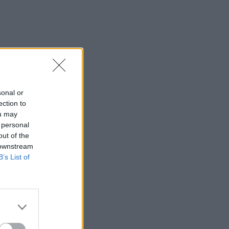
sonal or
ection to
ou may
 personal
out of the
 downstream
B’s List of