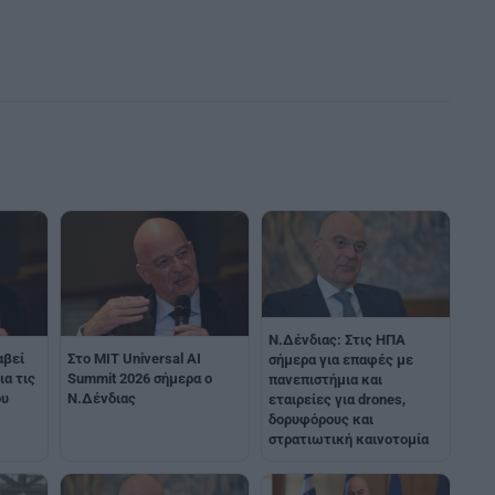
Ν.Δένδιας: Στις ΗΠΑ
αβεί
Στο MIT Universal AI
σήμερα για επαφές με
ια τις
Summit 2026 σήμερα ο
πανεπιστήμια και
ου
Ν.Δένδιας
εταιρείες για drones,
δορυφόρους και
στρατιωτική καινοτομία