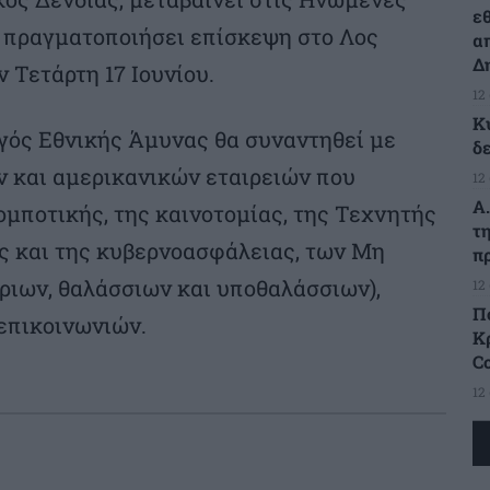
ε
α πραγματοποιήσει επίσκεψη στο Λος
α
Δ
ν Τετάρτη 17 Ιουνίου.
12
Κ
ργός Εθνικής Άμυνας θα συναντηθεί με
δ
 και αμερικανικών εταιρειών που
12
Α
ομποτικής, της καινοτομίας, της Τεχνητής
τ
 και της κυβερνοασφάλειας, των Μη
π
ιων, θαλάσσιων και υποθαλάσσιων),
12
Π
επικοινωνιών.
Κρ
C
12