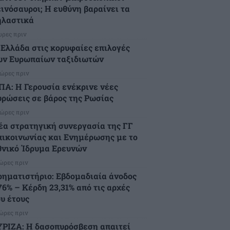
εινόσαυροι; Η ευθύνη βαραίνει τα
ηλαστικά
ώρες πριν
 Ελλάδα στις κορυφαίες επιλογές
ων Ευρωπαίων ταξιδιωτών
 ώρες πριν
ΠΑ: Η Γερουσία ενέκρινε νέες
υρώσεις σε βάρος της Ρωσίας
 ώρες πριν
έα στρατηγική συνεργασία της ΓΓ
πικοινωνίας και Ενημέρωσης με το
θνικό Ίδρυμα Ερευνών
 ώρες πριν
ρηματιστήριο: Εβδομαδιαία άνοδος
76% – Κέρδη 23,31% από τις αρχές
ου έτους
 ώρες πριν
ΥΡΙΖΑ: Η δασοπυρόσβεση απαιτεί