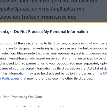
να συναντήσει τον αυτοκράτορα Ναπολέοντα
περίοδο βρισκόταν στην Λομβαρδία της
λλους και Ιταλούς στρατιώτες που
κών. Έτσι ο Ντυνάν αναζητώντας το
ent.gr -
Do Not Process My Personal Information
άρτυρας της μάχης του Σολφερίνο (24
αιματηρές μάχες του 19ου αιώνα.
to opt-out of the sale, sharing to third parties, or processing of your per
formation for targeted advertising by us, please use the below opt-out s
r selection. Please note that after your opt-out request is processed y
θιά συγκλονισμένος από τις
eing interest-based ads based on personal information utilized by us or
γράφει το βιβλίο με τίτλο «Αναμνήσεις
disclosed to third parties prior to your opt-out. You may separately opt-
losure of your personal information by third parties on the IAB’s list of
ε έναν άμεσο και δυνατό αντίκτυπο σε όλη
. This information may also be disclosed by us to third parties on the
IA
Participants
that may further disclose it to other third parties.
ει:
μα… μία καθαρή σφαγή… αγώνας άγριων
l Data Processing Opt Outs
και την οργή…». Την αυγή της 25ης