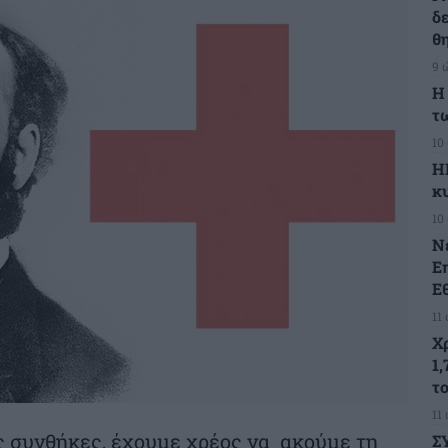
δ
θ
9 
Η
τ
10
Η
κ
10
Ν
Ε
Ε
11
Χ
1,
τ
11
ς συνθήκες, έχουμε χρέος να ακούμε τη
Σ