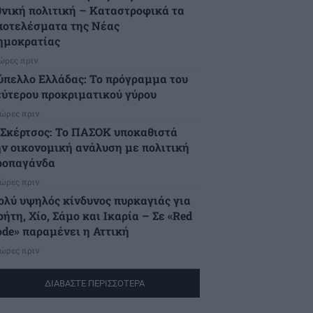
θνική πολιτική – Καταστροφικά τα
ποτελέσματα της Νέας
ημοκρατίας
 ώρες πριν
ύπελλο Ελλάδας: Το πρόγραμμα του
εύτερου προκριματικού γύρου
 ώρες πριν
.Σκέρτσος: Το ΠΑΣΟΚ υποκαθιστά
ην οικονομική ανάλυση με πολιτική
ροπαγάνδα
 ώρες πριν
ολύ υψηλός κίνδυνος πυρκαγιάς για
ήτη, Χίο, Σάμο και Ικαρία – Σε «Red
ode» παραμένει η Αττική
 ώρες πριν
ΔΙΑΒΑΣΤΕ ΠΕΡΙΣΣΟΤΕΡΑ