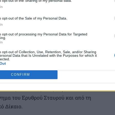
o opt-out of the Sharing of my personal data.
τικό. «Οι ασθενείς και οι τραυματίες όλων
In
ίπλα». «ο ανθρωπισμός των απλών
o opt-out of the Sale of my Personal Data.
εια και συμπόνια απέναντι σε ηττημένους
In
ι από τον Ντυνάν ως «αρχές τόσο
to opt-out of processing my Personal Data for Targeted
αι η ανδρεία».
ing.
In
o opt-out of Collection, Use, Retention, Sale, and/or Sharing
του το όραμα του για την ίδρυση σε καιρό
ersonal Data that Is Unrelated with the Purposes for which it
lected.
ούφισης και εθελοντικής προσφοράς,
Out
 μίας διεθνούς συνθήκης για την
CONFIRM
των ασθενών στον πόλεμο, εισάγοντας την
κείνους και όσους τους περιθάλπουν. Από
νημα του Ερυθρού Σταυρού και από τη
ό Δίκαιο.