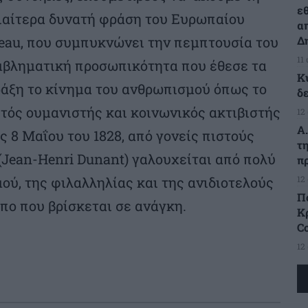
ε
ιαίτερα δυνατή φράση του Ευρωπαίου
α
Δ
eau, που συμπυκνώνει την πεμπτουσία του
11
μβληματική προσωπικότητα που έθεσε τα
Κ
ράξη το κίνημα του ανθρωπισμού όπως το
δ
τός ουμανιστής και κοινωνικός ακτιβιστής
12
Α
 8 Μαΐου του 1828, από γονείς πιστούς
τ
(Jean-Henri Dunant) γαλουχείται από πολύ
π
12
μού, της φιλαλληλίας και της ανιδιοτελούς
Π
ο που βρίσκεται σε ανάγκη.
Κρ
C
12