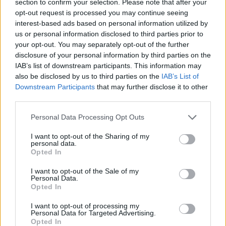
section to confirm your selection. Please note that after your
opt-out request is processed you may continue seeing
interest-based ads based on personal information utilized by
us or personal information disclosed to third parties prior to
ΥΠΠΟ: Αποδόθηκαν τα έργα
your opt-out. You may separately opt-out of the further
αναβάθμισης στην Αρχαία
disclosure of your personal information by third parties on the
Αγορά
Οι ανασκαφές στην περιοχή
IAB’s list of downstream participants. This information may
του Ζαππείου ίσως μάς
also be disclosed by us to third parties on the
IAB’s List of
επιφυλάσσουν μεγάλες
Downstream Participants
that may further disclose it to other
εκπλήξεις
third parties.
Personal Data Processing Opt Outs
I want to opt-out of the Sharing of my
personal data.
Opted In
Επέκταση και ανάδειξη του
I want to opt-out of the Sale of my
αρχαιολογικού χώρου της
Personal Data.
Λ.Μενδώνη: Συνδέουμε
Ηετιώνειας Πύλης στον
Opted In
οργανικά τα μνημεία της
Πειραιά
Θεσσαλονίκης με τις ανάγκες
I want to opt-out of processing my
της σύγχρονης πόλης
Personal Data for Targeted Advertising.
Opted In