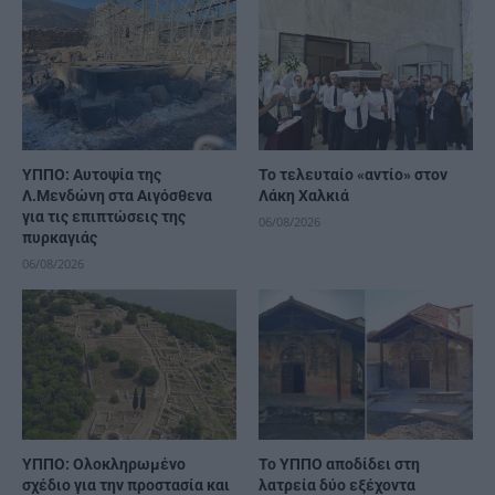
ΥΠΠΟ: Αυτοψία της
Το τελευταίο «αντίο» στον
Λ.Μενδώνη στα Αιγόσθενα
Λάκη Χαλκιά
για τις επιπτώσεις της
06/08/2026
πυρκαγιάς
06/08/2026
ΥΠΠΟ: Ολοκληρωμένο
Το ΥΠΠΟ αποδίδει στη
σχέδιο για την προστασία και
λατρεία δύο εξέχοντα