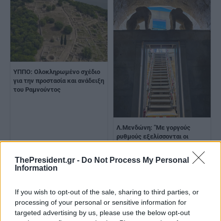
ΥΠΠΟ: Ολοκληρωμένο σχέδιο
για την προστασία και ανάδειξη
του Ραμνούντος
Λ.Μενδώνη: "Με γοργούς
ρυθμούς εξελίσσονται οι
εργασίες στον Τύμβο Καστά,
στην Αμφίπολη - Αποδίδουμε
ThePresident.gr -
Do Not Process My Personal
μνημεία της πόλης
Information
αποκατεστημένα και
προσβάσιμα"
If you wish to opt-out of the sale, sharing to third parties, or
processing of your personal or sensitive information for
targeted advertising by us, please use the below opt-out