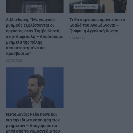
Λ.Μενδώνη: “Με γοργούς
Τι θα περνούσε άραγε από το
ρυθμούς εξελίσσονται οι
μυαλό του Αγαμέμνονα; –
εργασίες στον Τύμβο Καστά,
Γράφει η Αγγελική Κώττη
στην Αμφίπολη – Αποδίδουμε
02/08/2026
μνημεία της πόλης
αποκατεστημένα και
προσβάσιμα”
02/08/2026
Ν.Ρωμανός: Fake news και
για την ιδιωτικοποίηση των
μνημείων – Απαγορεύεται
ρητά από το νομοσχέδιο του