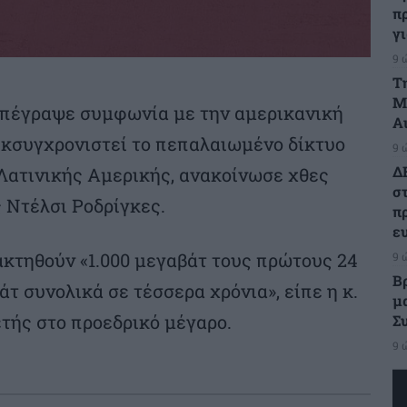
π
γ
9 
Τ
Μ
υπέγραψε συμφωνία με την αμερικανική
Α
α εκσυγχρονιστεί το πεπαλαιωμένο δίκτυο
9 
Δ
Λατινικής Αμερικής, ανακοίνωσε χθες
σ
 Ντέλσι Ροδρίγκες.
π
ε
ακτηθούν «1.000 μεγαβάτ τους πρώτους 24
9 
Β
τ συνολικά σε τέσσερα χρόνια», είπε η κ.
μ
ετής στο προεδρικό μέγαρο.
Σ
9 