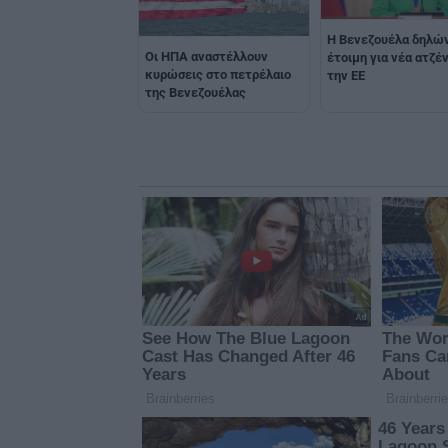
Η Βενεζουέλα δηλώ
Οι ΗΠΑ αναστέλλουν
έτοιμη για νέα ατζέ
κυρώσεις στο πετρέλαιο
την ΕΕ
της Βενεζουέλας