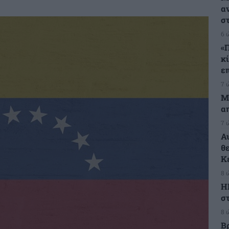
α
σ
6 
«
κ
ε
7 
Μ
α
7 
Α
θ
Κ
8 
Η
στ
8 
Β