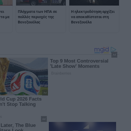
νει
Πλήγματα των ΗΠΑ σε
Η ηλεκτροδότηση αρχίζει
ντα με
πολλές περιοχές της
να αποκαθίσταται στη
Βενεζουέλας
Βενεζουέλα