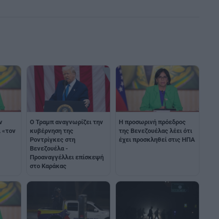
ν
Ο Τραμπ αναγνωρίζει την
Η προσωρινή πρόεδρος
ι «τον
κυβέρνηση της
της Βενεζουέλας λέει ότι
Ροντρίγκες στη
έχει προσκληθεί στις ΗΠΑ
Βενεζουέλα -
Προαναγγέλλει επίσκεψή
στο Καράκας