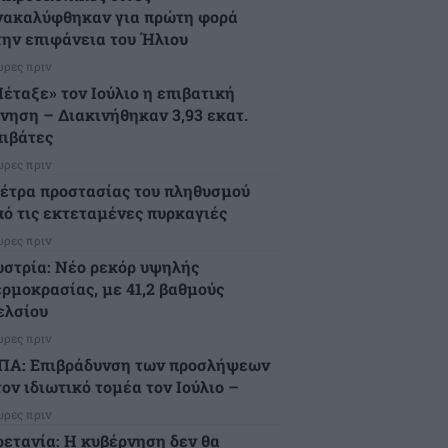
νακαλύφθηκαν για πρώτη φορά
την επιφάνεια του Ήλιου
ώρες πριν
Πέταξε» τον Ιούλιο η επιβατική
ίνηση – Διακινήθηκαν 3,93 εκατ.
πιβάτες
ώρες πριν
έτρα προστασίας του πληθυσμού
πό τις εκτεταμένες πυρκαγιές
ώρες πριν
υστρία: Νέο ρεκόρ υψηλής
ερμοκρασίας, με 41,2 βαθμούς
ελσίου
ώρες πριν
ΠΑ: Επιβράδυνση των προσλήψεων
ον ιδιωτικό τομέα τον Ιούλιο –
ώρες πριν
ρετανία: Η κυβέρνηση δεν θα