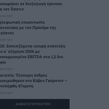
ροχωρήσει σε διεξαγωγή έρευνας
ια τον Έπστιν
ώρες πριν
ηλεφωνική επικοινωνία
ητσοτάκη με τον Πρόεδρο της
ιγύπτου
ώρες πριν
ΕΗ: Συνεχιζόμενη ισχυρή ανάπτυξη
το α΄ εξάμηνο 2026 με
ροσαρμοσμένο EBITDA στα 1,2 δισ.
υρώ
ώρες πριν
ρετανία: Τέσσερις άνδρες
αχαιρώθηκαν στο Κόβεν Γκάρντεν –
υνελήφθη 47χρονη
ώρες πριν
ΔΙΑΒΑΣΤΕ ΠΕΡΙΣΣΟΤΕΡΑ