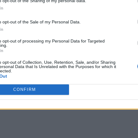
o opt-out of the Sharing of my personal data.
In
o opt-out of the Sale of my Personal Data.
In
ον πρώην πρόεδρο Τσάβες το 2007 είχε
to opt-out of processing my Personal Data for Targeted
ς από τις οποίες λειτουργούσαν με
ing.
In
o opt-out of Collection, Use, Retention, Sale, and/or Sharing
ersonal Data that Is Unrelated with the Purposes for which it
lected.
χή του μήνα πρωτοβουλία για την
Out
ανοίξει ξανά στον ιδιωτικό τομέα την
CONFIRM
ρισμού.