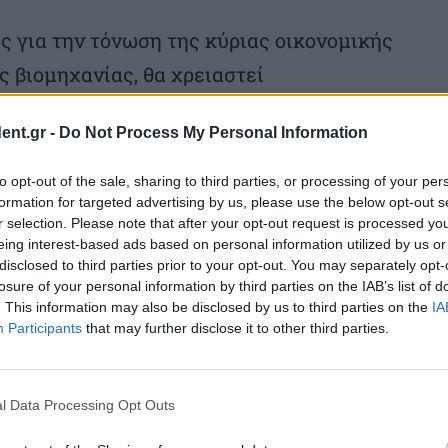
ς για την τόνωση της κύριας οικονομικής
ς βιομηχανίας, θα χρειαστεί
εκτροδότησης.
ent.gr -
Do Not Process My Personal Information
έκρινε η υπηρεσιακή πρόεδρος Ροδρίγκες. Η
to opt-out of the sale, sharing to third parties, or processing of your per
ς ανάλυση «πολύ συγκεκριμένη, πολύ
formation for targeted advertising by us, please use the below opt-out s
r selection. Please note that after your opt-out request is processed y
τος ηλεκτροδότησης, της υδρικής και της
eing interest-based ads based on personal information utilized by us or
disclosed to third parties prior to your opt-out. You may separately opt-
ωσε.
losure of your personal information by third parties on the IAB’s list of
. This information may also be disclosed by us to third parties on the
IA
 άλλοτε από τις πλουσιότερες της
Participants
that may further disclose it to other third parties.
ημερινές διακοπές ρεύματος, που
τεύουσα Καράκας, που για καιρό δεν
l Data Processing Opt Outs
, πλήττεται κι αυτή τελευταία.