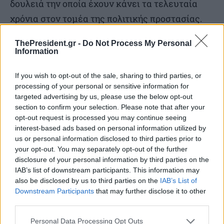
δουλειά την οποία έχουν κάνει τα τελευταία
χρόνια στον τομέα της πολιτικής προστασίας.
ThePresident.gr -
Do Not Process My Personal
Ο δήμαρχος ήταν ο πρώτος ο οποίος
Information
χρησιμοποίησε τεχνολογίες σύγχρονες,
εναέριας επιτήρησης με drones, για να μπορεί
If you wish to opt-out of the sale, sharing to third parties, or
processing of your personal or sensitive information for
να παρακολουθεί 24 ώρες το εικοσιτετράωρο τι
targeted advertising by us, please use the below opt-out
γίνεται στον Υμηττό και στα όρια του Δήμου
section to confirm your selection. Please note that after your
opt-out request is processed you may continue seeing
του.
interest-based ads based on personal information utilized by
us or personal information disclosed to third parties prior to
Πρέπει να πω ότι είναι αυτός ο οποίος μας
your opt-out. You may separately opt-out of the further
disclosure of your personal information by third parties on the
άνοιξε και τα μάτια στην πολιτική προστασία,
IAB’s list of downstream participants. This information may
έτσι ώστε σήμερα να έχουμε 130 τέτοια
also be disclosed by us to third parties on the
IAB’s List of
Downstream Participants
that may further disclose it to other
συστήματα ανεπτυγμένα σε όλη τη χώρα, τα
third parties.
οποία κάνουν τεράστια διαφορά ως προς τον
Personal Data Processing Opt Outs