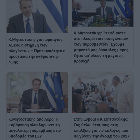
Κ.Μητσοτάκης: Στεκόμαστε
στο πλευρό των οικογενειών
K.Μητσοτάκης για πυρκαγιές:
των πυροσβεστών. Έχουμε
Αμεσα η στήριξη των
μπροστά μας δύσκολες μέρες,
πληγέντων – Προτεραιότητα η
ζητώ απ' όλους τη μέγιστη
προστασία της ανθρώπινης
προσοχή
ζωής
Κ.Μητσοτάκης από Λέρο: Η
Στην Εύβοια ο Κ.Μητσοτάκης:
κυβέρνηση ολοκληρώνει τη
Σας θέλω έτοιμους στις
μεγαλύτερη παρέμβαση στις
επάλξεις για τις εκλογές που
υποδομές του ΕΣΥ
θα γίνουν την άνοιξη του 2027