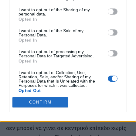
γρήγορο εντοπισμό δασικών πυρκαγιών και
μας δίνουν τη δυνατότητα να μπορούμε να
I want to opt-out of the Sharing of my
personal data.
παρεμβαίνουμε σε ελάχιστα λεπτά, με πολύ
Opted In
μεγαλύτερη ταχύτητα και προφανώς με πολύ
I want to opt-out of the Sale of my
Personal Data.
μεγαλύτερη αποτελεσματικότητα. Η φροντίδα
Opted In
του περιβάλλοντος και ειδικά των περιαστικών
I want to opt-out of processing my
δασών του Λεκανοπεδίου αποτελεί για την
Personal Data for Targeted Advertising.
Opted In
κυβέρνησή μας πρώτη προτεραιότητα. Θέλω να
εξάρω την εξαιρετική συνεργασία την οποία
I want to opt-out of Collection, Use,
Retention, Sale, and/or Sharing of my
Personal Data that Is Unrelated with the
έχουμε με την Τοπική Αυτοδιοίκηση Α’ και Β’
Purposes for which it was collected.
βαθμού. Μαζί συνεργαζόμαστε, έχουμε βάλει,
Opted Out
νομίζω, το πλαίσιο πια για μια τελείως
CONFIRM
διαφορετική πολιτική προστασία σε σχέση με
αυτήν την οποία ξέραμε. Αλλά προφανώς τίποτα
δεν μπορεί να γίνει σε κεντρικό επίπεδο χωρίς