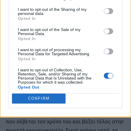
εργαζομένων και εργοδοτών. Θέλω επίσης να
I want to opt-out of the Sharing of my
personal data.
σταθώ σε μια ακόμη σημαντική πρόβλεψή του:
Opted In
την ένταξη νοσηλευτών, βοηθών νοσηλευτών,
I want to opt-out of the Sale of my
Personal Data.
διασωστών και πληρωμάτων ασθενοφόρων του
Opted In
ΕΚΑΒ στα βαρέα και ανθυγιεινά. Ένα δίκαιο
I want to opt-out of processing my
αίτημα ανθρώπων που βρίσκονται καθημερινά
Personal Data for Targeted Advertising.
Opted In
στην πρώτη γραμμή του ΕΣΥ και της
επείγουσας φροντίδας».
I want to opt-out of Collection, Use,
Retention, Sale, and/or Sharing of my
Personal Data that Is Unrelated with the
Purposes for which it was collected.
Και στη συνέχεια τόνισε ο πρωθυπουργός: «Το
Opted Out
2019, όταν και εκλεγήκαμε για πρώτη φορά, σας
CONFIRM
είχα μιλήσει για ένα κράτος πιο φιλικό στον
πολίτη. Ένα κράτος που δεν τον ταλαιπωρεί,
που σέβεται τον χρόνο του και βάζει τέλος στην
περιττή γραφειοκρατία. Εφτά χρόνια μετά, τα