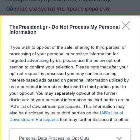
Οδηγίας εισάγεται για πρώτη φορά ένα
ολοκληρωμένο πλαίσιο διαφάνειας στις
αμοιβές, τόσο πριν από την πρόσληψη όσο και
ThePresident.gr -
Do Not Process My Personal
Information
κατά τη διάρκεια της εργασιακής σχέσης και, αν
εντοπιστεί μισθολογική διαφορά χωρίς
If you wish to opt-out of the sale, sharing to third parties, or
processing of your personal or sensitive information for
αντικειμενική εξήγηση, ο εργοδότης θα
targeted advertising by us, please use the below opt-out
υποχρεούται να προχωρήσει σε διορθωτικές
section to confirm your selection. Please note that after your
παρεμβάσεις και αναμόρφωση της
opt-out request is processed you may continue seeing
interest-based ads based on personal information utilized by
μισθολογικής δομής της επιχείρησης, ενώ
us or personal information disclosed to third parties prior to
ενισχύεται σημαντικά και η δικαστική
your opt-out. You may separately opt-out of the further
disclosure of your personal information by third parties on the
προστασία των εργαζομένων. Γενικά πάντως,
IAB’s list of downstream participants. This information may
μιλώντας για το νομοσχέδιο, αξίζει να
also be disclosed by us to third parties on the
IAB’s List of
Downstream Participants
that may further disclose it to other
σημειωθεί ότι μέχρι σήμερα ενσωματώθηκαν
third parties.
σε αυτό 65 προτάσεις που έχουν καταθέσει οι
Personal Data Processing Opt Outs
Εθνικοί Κοινωνικοί Εταίροι, εκπρόσωποι