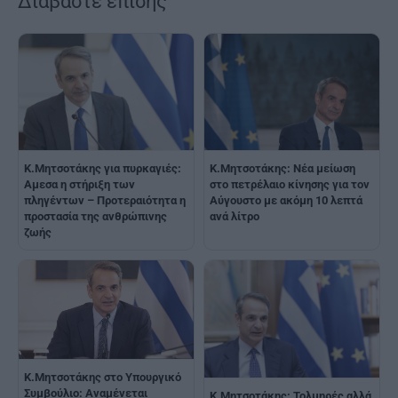
Διαβάστε επίσης
Κ.Μητσοτάκης: Νέα μείωση
K.Μητσοτάκης για πυρκαγιές:
στο πετρέλαιο κίνησης για τον
Αμεσα η στήριξη των
Αύγουστο με ακόμη 10 λεπτά
πληγέντων – Προτεραιότητα η
ανά λίτρο
προστασία της ανθρώπινης
ζωής
Κ.Μητσοτάκης στο Υπουργικό
Συμβούλιο: Αναμένεται
Κ.Μητσοτάκης: Τολμηρές αλλά