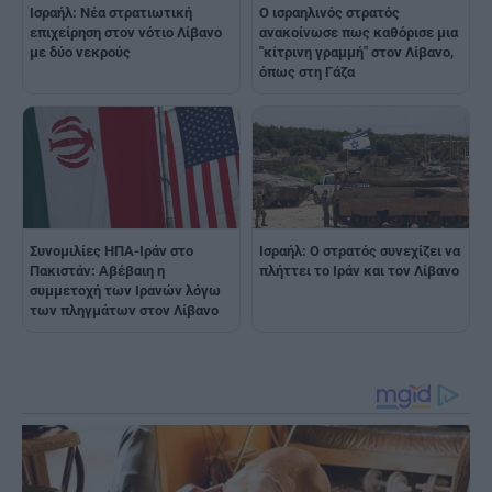
Ισραήλ: Νέα στρατιωτική
Ο ισραηλινός στρατός
επιχείρηση στον νότιο Λίβανο
ανακοίνωσε πως καθόρισε μια
με δύο νεκρούς
"κίτρινη γραμμή" στον Λίβανο,
όπως στη Γάζα
Συνομιλίες ΗΠΑ-Ιράν στο
Ισραήλ: Ο στρατός συνεχίζει να
Πακιστάν: Αβέβαιη η
πλήττει το Ιράν και τον Λίβανο
συμμετοχή των Ιρανών λόγω
των πληγμάτων στον Λίβανο