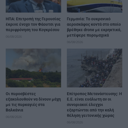
ΗΠΑ: Επιτροπή της Γερουσίας
Γερμανία: Το ουκρανικό
έκρινε ένοχο τον Φάουτσι για
αεροσκάφος κοντά στο οποίο
περιφρόνηση του Κογκρέσου
βρέθηκε drone με εκρηκτικά,
μετέφερε πυρομαχικά
06/08/2026
06/08/2026
Οι πυροσβέστες
Επίτροπος Μετανάστευσης: Η
εξακολουθούν να δίνουν μάχη
Ε.Ε. είναι ευάλωτη αν οι
με τις πυρκαγιές στα
συνοριακοί έλεγχοι
Βαλκάνια
εξαρτώνται από την καλή
θέληση γειτονικής χώρας
06/08/2026
06/08/2026