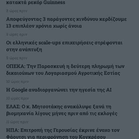
κατακτά ρεκόρ Guinness
8 ώρες πριν
Αποφεύγοντας 3 παράγοντες κινδύνου κερδίζουμε
13 επιπλέον χρόνια χωρίς άνοια
9 ώρες πριν
Οι ελληνικές scale-ups επιχειρήσεις στρέφονται
στην ανάπτυξη
9 ώρες πριν
ΟΠΕΚΑ: Την Παρασκευή η δεύτερη πληρωμή των
δικαιούχων του Λογαριασμού Αγροτικής Εστίας
10 ώρες πριν
H Google αναδιοργανώνει την ηγεσία της AI
10 ώρες πριν
ΕΛΑΣ: Ο κ. Μητσοτάκης ανακάλυψε ξανά τη
βιομηχανία λίγους μήνες πριν από τις εκλογές
11 ώρες πριν
ΗΠΑ: Επιτροπή της Γερουσίας έκρινε ένοχο τον
Φάουτσι για περιφρόνηση του Κογκρέσου