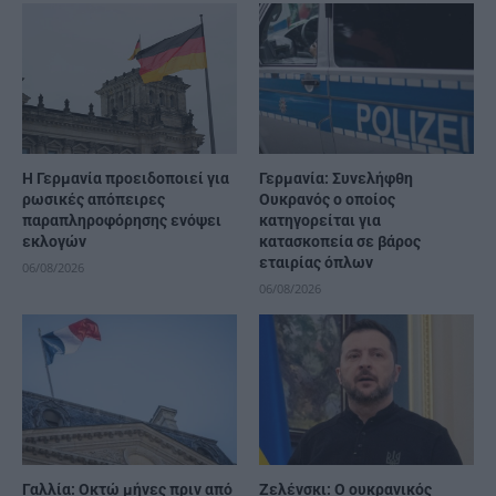
Η Γερμανία προειδοποιεί για
Γερμανία: Συνελήφθη
ρωσικές απόπειρες
Ουκρανός ο οποίος
παραπληροφόρησης ενόψει
κατηγορείται για
εκλογών
κατασκοπεία σε βάρος
εταιρίας όπλων
06/08/2026
06/08/2026
Γαλλία: Οκτώ μήνες πριν από
Ζελένσκι: Ο ουκρανικός