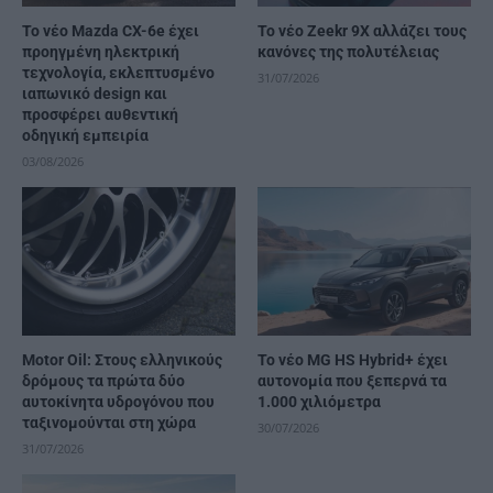
Το νέο Mazda CX-6e έχει
Το νέο Zeekr 9X αλλάζει τους
προηγμένη ηλεκτρική
κανόνες της πολυτέλειας
τεχνολογία, εκλεπτυσμένο
31/07/2026
ιαπωνικό design και
προσφέρει αυθεντική
οδηγική εμπειρία
03/08/2026
Motor Oil: Στους ελληνικούς
Το νέο MG HS Hybrid+ έχει
δρόμους τα πρώτα δύο
αυτονομία που ξεπερνά τα
αυτοκίνητα υδρογόνου που
1.000 χιλιόμετρα
ταξινομούνται στη χώρα
30/07/2026
31/07/2026