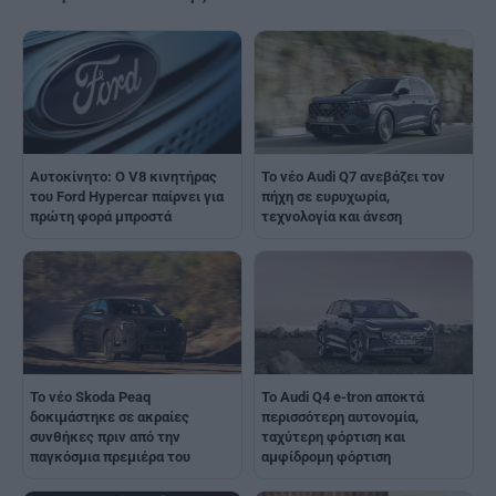
Αυτοκίνητο: Ο V8 κινητήρας
Το νέο Audi Q7 ανεβάζει τον
του Ford Hypercar παίρνει για
πήχη σε ευρυχωρία,
πρώτη φορά μπροστά
τεχνολογία και άνεση
Το νέο Skoda Peaq
Το Audi Q4 e-tron αποκτά
δοκιμάστηκε σε ακραίες
περισσότερη αυτονομία,
συνθήκες πριν από την
ταχύτερη φόρτιση και
παγκόσμια πρεμιέρα του
αμφίδρομη φόρτιση