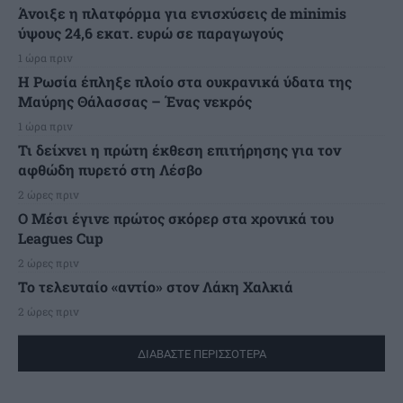
Άνοιξε η πλατφόρμα για ενισχύσεις de minimis
ύψους 24,6 εκατ. ευρώ σε παραγωγούς
1 ώρα πριν
Η Ρωσία έπληξε πλοίο στα ουκρανικά ύδατα της
Μαύρης Θάλασσας – Ένας νεκρός
1 ώρα πριν
Τι δείχνει η πρώτη έκθεση επιτήρησης για τον
αφθώδη πυρετό στη Λέσβο
2 ώρες πριν
Ο Μέσι έγινε πρώτος σκόρερ στα χρονικά του
Leagues Cup
2 ώρες πριν
Το τελευταίο «αντίο» στον Λάκη Χαλκιά
2 ώρες πριν
ΔΙΑΒΑΣΤΕ ΠΕΡΙΣΣΟΤΕΡΑ