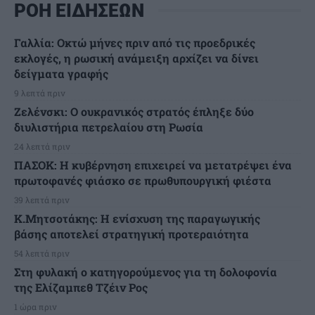
ΡΟΗ ΕΙΔΗΣΕΩΝ
Γαλλία: Οκτώ μήνες πριν από τις προεδρικές
εκλογές, η ρωσική ανάμειξη αρχίζει να δίνει
δείγματα γραφής
9 λεπτά πριν
Ζελένσκι: Ο ουκρανικός στρατός έπληξε δύο
διυλιστήρια πετρελαίου στη Ρωσία
24 λεπτά πριν
ΠΑΣΟΚ: Η κυβέρνηση επιχειρεί να μετατρέψει ένα
πρωτοφανές φιάσκο σε πρωθυπουργική φιέστα
39 λεπτά πριν
Κ.Μητσοτάκης: Η ενίσχυση της παραγωγικής
βάσης αποτελεί στρατηγική προτεραιότητα
54 λεπτά πριν
Στη φυλακή ο κατηγορούμενος για τη δολοφονία
της Ελίζαμπεθ Τζέιν Ρος
1 ώρα πριν