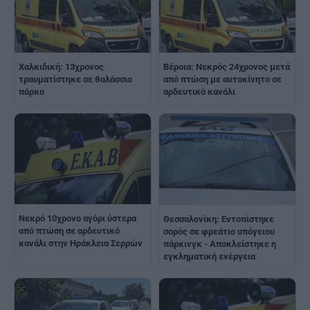
Χαλκιδική: 13χρονος
Βέροια: Νεκρός 24χρονος μετά
τραυματίστηκε σε θαλάσσιο
από πτώση με αυτοκίνητο σε
πάρκο
αρδευτικό κανάλι
Νεκρό 10χρονο αγόρι ύστερα
Θεσσαλονίκη: Εντοπίστηκε
από πτώση σε αρδευτικό
σορός σε φρεάτιο υπόγειου
κανάλι στην Ηράκλεια Σερρών
πάρκινγκ - Αποκλείστηκε η
εγκληματική ενέργεια