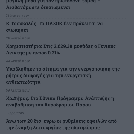
μεγάλη μέρα για τον πρωτογενή τομέα –
Αισθανόμαστε δικαιωμένοι
13 λεπτά πριν
Κ.Τσουκαλάς: Το ΠΑΣΟΚ δεν πρόκειται να
σιωπήσει
28 λεπτά πριν
Χρηματιστήριο: Στις 2.629,38 μονάδες ο Γενικός
Δείκτης με άνοδο 0,21%
44 λεπτά πριν
Υποβλήθηκε το αίτημα για την ενεργοποίηση της
ρήτρας διαφυγής για την ενεργειακή
ανθεκτικότητα
59 λεπτά πριν
Χρ.Δήμας: Στο Εθνικό Πρόγραμμα Ανάπτυξης η
αναβάθμιση του Αεροδρομίου Πάρου
1 ώρα πριν
Άνω των 20 δισ. ευρώ οι ρυθμίσεις οφειλών από
την έναρξη λειτουργίας της πλατφόρμας