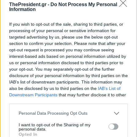
ThePresident.gr -
Do Not Process My Personal
Information
If you wish to opt-out of the sale, sharing to third parties, or
processing of your personal or sensitive information for
targeted advertising by us, please use the below opt-out
section to confirm your selection. Please note that after your
opt-out request is processed you may continue seeing
Έκπτωση έως 50% σε εισιτήρια
Εκπτώσεις σε ακτοπλοϊκά
interest-based ads based on personal information utilized by
για αναπληρωτές
εισιτήρια για τη μετάβαση των
us or personal information disclosed to third parties prior to
εκπαιδευτικούς, το Πάσχα
αναπληρωτών εκπαιδευτικών
your opt-out. You may separately opt-out of the further
Β’ φάσης προσλήψεων
disclosure of your personal information by third parties on the
IAB’s list of downstream participants. This information may
also be disclosed by us to third parties on the
IAB’s List of
Downstream Participants
that may further disclose it to other
third parties.
Personal Data Processing Opt Outs
Στα ίδια επίπεδα με πέρυσι οι
Ξεκίνησαν τα απευθείας
I want to opt-out of the Sharing of my
κρατήσεις στα ακτοπλοϊκά
ακτοπλοϊκά δρομολόγια των
personal data.
εισιτήρια - Αυξημένη η κίνηση
Σποράδων με τη Θεσσαλονίκη
Opted In
στα λιμάνια ενόψει του Πάσχα