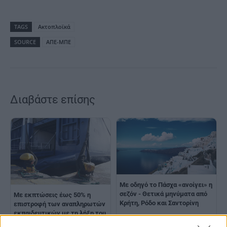
TAGS
Ακτοπλοϊκά
SOURCE
ΑΠΕ-ΜΠΕ
Διαβάστε επίσης
Με οδηγό το Πάσχα «ανοίγει» η
σεζόν - Θετικά μηνύματα από
Με εκπτώσεις έως 50% η
Κρήτη, Ρόδο και Σαντορίνη
επιστροφή των αναπληρωτών
εκπαιδευτικών με τη λήξη του
διδακτικού έτους