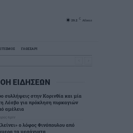
C
29.2
Athens
ΙΤΙΣΜΟΣ
ΓΛΩΣΣΑΡΙ
ΟΗ ΕΙΔΗΣΕΩΝ
ύο συλλήψεις στην Κορινθία και μία
τη Λέσβο για πρόκληση πυρκαγιών
πό αμέλεια
ώρες πριν
Κλείνει» ο λόφος Φινόπουλου από
ήμερα τα μεσάνυχτα