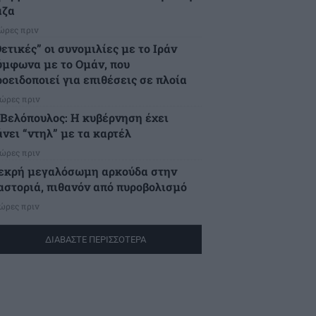
άζα
 ώρες πριν
ετικές” οι συνομιλίες με το Ιράν
ύμφωνα με το Ομάν, που
ροειδοποιεί για επιθέσεις σε πλοία
 ώρες πριν
.Βελόπουλος: Η κυβέρνηση έχει
άνει “ντηλ” με τα καρτέλ
 ώρες πριν
εκρή μεγαλόσωμη αρκούδα στην
αστοριά, πιθανόν από πυροβολισμό
 ώρες πριν
ΔΙΑΒΑΣΤΕ ΠΕΡΙΣΣΟΤΕΡΑ