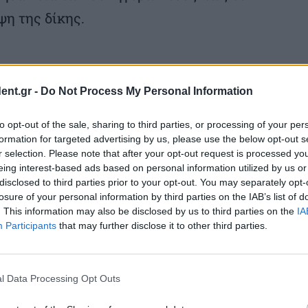
η της δίκης.
ent.gr -
Do Not Process My Personal Information
ης σημερινής συνεδρίασης, απέρριψε τα δύο
to opt-out of the sale, sharing to third parties, or processing of your per
 της κατηγορίας για τη διαβίβαση των
formation for targeted advertising by us, please use the below opt-out s
ό ανακριτή του Αρείου Πάγου που έχει
r selection. Please note that after your opt-out request is processed y
eing interest-based ads based on personal information utilized by us or
ην υπουργού Μεταφορών Κώστα Αχιλλέα
disclosed to third parties prior to your opt-out. You may separately opt-
losure of your personal information by third parties on the IAB’s list of
ηκε από τη Βουλή για το πλημμέλημα της
. This information may also be disclosed by us to third parties on the
IA
ίτημα για την προσκόμιση του εγγράφου
Participants
that may further disclose it to other third parties.
ύ Συμβουλίου του Κράτους και του μέχρι
ρών Κώστα Κυρανάκη για την παράσταση
l Data Processing Opt Outs