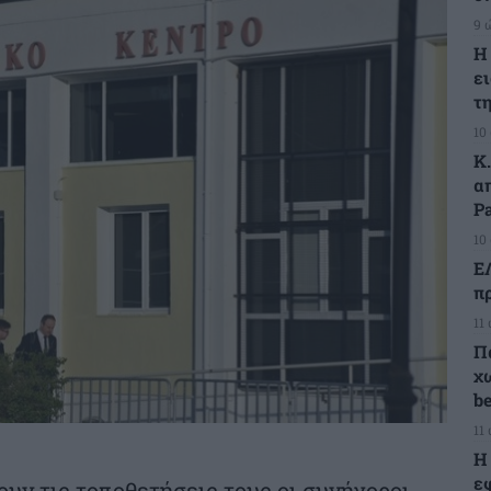
9 
Η
ε
τ
10
Κ
α
Pa
10
Ε
π
11
Π
χω
b
11
Η
ε
ουν τις τοποθετήσεις τους οι συνήγοροι