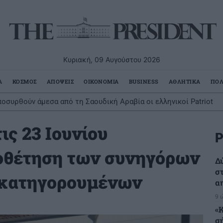
Κυριακή, 09 Αυγούστου 2026
Α
ΚΟΣΜΟΣ
ΑΠΟΨΕΙΣ
ΟΙΚΟΝΟΜΙΑ
BUSINESS
ΑΘΛΗΤΙΚΑ
ΠΟΛ
οσυρθούν άμεσα από τη Σαουδική Αραβία οι ελληνικοί Patriot
ις 23 Ιουνίου
Ρ
ποθέτηση των συνηγόρων
Δ
σ
 κατηγορουμένων
α
9 
«
σ