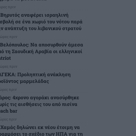
ώρες πριν
 Βηρυτός αναφέρει ισραηλινή
ισβολή σε ένα χωριό του νότου παρά
ην ανάπτυξη του λιβανικού στρατού
 ώρες πριν
.Βελόπουλος: Να αποσυρθούν άμεσα
πό τη Σαουδική Αραβία οι ελληνικοί
triot
 ώρες πριν
ΛΓΕΚΑ: Προληπτική ανάκληση
ροϊόντος μαρμελάδας
 ώρες πριν
άρος: 4χρονο αγοράκι ανασύρθηκε
ρίς τις αισθήσεις του από πισίνα
each bar
 ώρες πριν
 Χαμάς δηλώνει εκ νέου έτοιμη να
φαρμόσει το σχέδιο των ΗΠΑ για τη