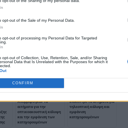
o opt-out of the Sharing of my personal data.
In
o opt-out of the Sale of my Personal Data.
In
to opt-out of processing my Personal Data for Targeted
ing.
In
o opt-out of Collection, Use, Retention, Sale, and/or Sharing
ersonal Data that Is Unrelated with the Purposes for which it
lected.
Out
CONFIRM
Δίκη για Τέμπη:
Δίκη για τα Τέμπη: Στο
Απορρίφθηκαν τα
επίκεντρο τα αιτήματα για
αιτήματα για την
τηλεοπτική κάλυψη και
ιξης
οπτικοακουστική κάλυψη
εμφάνιση
της
και την εμφάνιση των
κατηγορουμένων
σης
κατηγορουμένων