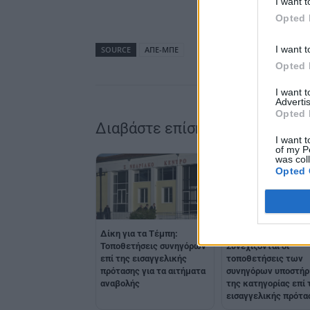
I want t
Opted 
I want t
SOURCE
ΑΠΕ-ΜΠΕ
Opted 
I want 
Advertis
Opted 
Διαβάστε επίσης
I want t
of my P
was col
Opted 
Δίκη για τα Τέμπη:
Δίκη για τα Τέμπη:
Τοποθετήσεις συνηγόρων
Συνεχίζονται οι
επί της εισαγγελικής
τοποθετήσεις των
πρότασης για τα αιτήματα
συνηγόρων υποστήρ
αναβολής
της κατηγορίας επί 
εισαγγελικής πρότα