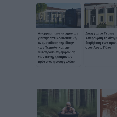
Aπόρριψη των αιτημάτων
Δίκη για τα Τέμπη:
για την οπτικοακουστική
Απερρίφθη το αίτημ
αναμετάδοση της δίκης
διαβίβαση των πρα
των Τεμπών και την
στον Αρειο Πάγο
αυτοπρόσωπη εμφάνιση
των κατηγορουμένων
πρότεινε η εισαγγελέας