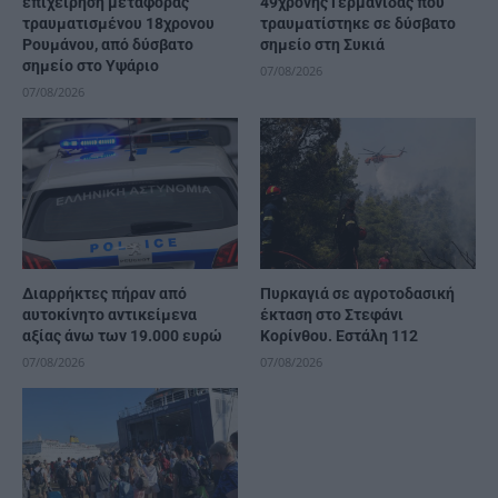
επιχείρηση μεταφοράς
49χρονης Γερμανίδας που
τραυματισμένου 18χρονου
τραυματίστηκε σε δύσβατο
Ρουμάνου, από δύσβατο
σημείο στη Συκιά
σημείο στο Υψάριο
07/08/2026
07/08/2026
Διαρρήκτες πήραν από
Πυρκαγιά σε αγροτοδασική
αυτοκίνητο αντικείμενα
έκταση στο Στεφάνι
αξίας άνω των 19.000 ευρώ
Κορίνθου. Εστάλη 112
07/08/2026
07/08/2026