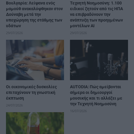
Βουλγαρία: Λείψανα ενός
Τεχνητή Νοημοσύνη: 1.100
μαμούθ ανακαλύφθηκαν στον
ειδικοί ζητούν από τις ΗΠΑ
Δούναβη μετά την
να επιβραδύνουν την
υποχώρηση της στάθμης των
ανάπτυξη των προηγμένων
υδάτων
μοντέλων AI
29/07/2026
29/07/2026
Οι οικονομικές δυσκολίες
AUTODIA: Πώς αμείβονται
επιταχύνουν τη γνωστική
σήμερα οι δημιουργοί
έκπτωση
μουσικής και τι αλλάζει με
την Τεχνητή Νοημοσύνη
24/07/2026
16/07/2026