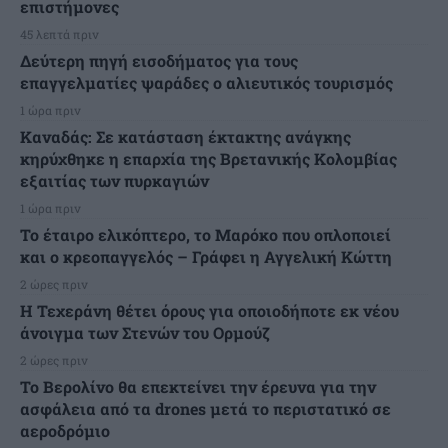
επιστήμονες
45 λεπτά πριν
Δεύτερη πηγή εισοδήματος για τους
επαγγελματίες ψαράδες ο αλιευτικός τουρισμός
1 ώρα πριν
Καναδάς: Σε κατάσταση έκτακτης ανάγκης
κηρύχθηκε η επαρχία της Βρετανικής Κολομβίας
εξαιτίας των πυρκαγιών
1 ώρα πριν
Το έταιρο ελικόπτερο, το Μαρόκο που οπλοποιεί
και ο κρεοπαγγελός – Γράφει η Αγγελική Κώττη
2 ώρες πριν
Η Τεχεράνη θέτει όρους για οποιοδήποτε εκ νέου
άνοιγμα των Στενών του Ορμούζ
2 ώρες πριν
Το Βερολίνο θα επεκτείνει την έρευνα για την
ασφάλεια από τα drones μετά το περιστατικό σε
αεροδρόμιο