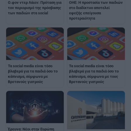
Ο.φον ντερ Λάιεν: Πρόταση για
ΟΗΕ: Η προστασία των παιδιών
τον περιορισμό της πρόσβασης
στο διαδίκτυο αποτελεί
των παιδιών στα social
εφεξής επείγουσα
προτεραιότητα
Τα social media είναι τόσο
Τα social media είναι τόσο
βλαβερά για τα παιδιά όσο το
βλαβερά για τα παιδιά όσο το
κάπνισμα, σύμφωνα με
κάπνισμα, σύμφωνα με τους
Βρετανούς γιατρούς
Βρετανούς γιατρούς
Έρευνα: Νέοι στην Ευρώπη