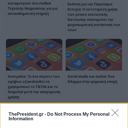
καταφεύγουν στα chatbot
Έκθεση για την Παγκόσμια
Τεχνητής Νοημοσύνης για για
Ευτυχία: Η εκτεταμένη χρήση
συναισθηματική στήριξη
των μέσων κοινωνικής
δικτύωσης υπονομεύει την
ψυχοσωματική κατάσταση των
νέων
Αυστραλία: Το ένα πέμπτο των
Social media και παιδιά: Ένα
εφήβων εξακολουθεί να
δίλημμα στην ψηφιακή εποχή
χρησιμοποιεί το TikTok και το
Snapchat μετά την απαγόρευση
χρήσης
ThePresident.gr -
Do Not Process My Personal
Information