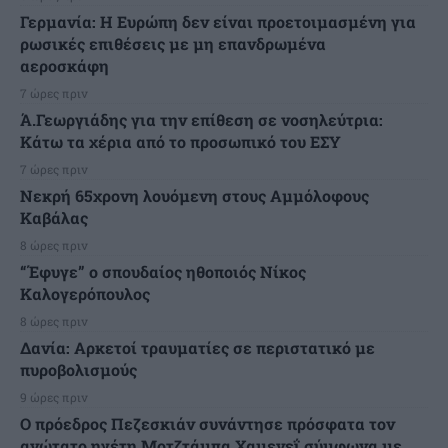
Γερμανία: Η Ευρώπη δεν είναι προετοιμασμένη για
ρωσικές επιθέσεις με μη επανδρωμένα
αεροσκάφη
7 ώρες πριν
Ά.Γεωργιάδης για την επίθεση σε νοσηλεύτρια:
Κάτω τα χέρια από το προσωπικό του ΕΣΥ
7 ώρες πριν
Νεκρή 65χρονη λουόμενη στους Αμμόλοφους
Καβάλας
8 ώρες πριν
“Έφυγε” ο σπουδαίος ηθοποιός Νίκος
Καλογερόπουλος
8 ώρες πριν
Δανία: Αρκετοί τραυματίες σε περιστατικό με
πυροβολισμούς
9 ώρες πριν
Ο πρόεδρος Πεζεσκιάν συνάντησε πρόσφατα τον
ανώτατο ηγέτη Μοτζτάμπα Χαμενεΐ σύμφωνα με