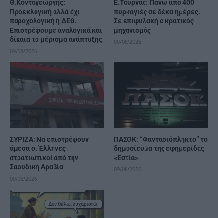
Θ.Κοντογεώργης:
Ε.Τουρνάς: Πάνω από 400
Προεκλογική αλλά όχι
πυρκαγιές σε δέκα ημέρες.
παροχολογική η ΔΕΘ.
Σε επιφυλακή ο κρατικός
Επιστρέφουμε αναλογικά και
μηχανισμός
δίκαια το μέρισμα ανάπτυξης
09/08/2026
09/08/2026
ΣΥΡΙΖΑ: Να επιστρέψουν
ΠΑΣΟΚ: “Φαντασιόπληκτο” το
άμεσα οι Έλληνες
δημοσίευμα της εφημερίδας
στρατιωτικοί από την
«Εστία»
Σαουδική Αραβία
09/08/2026
09/08/2026