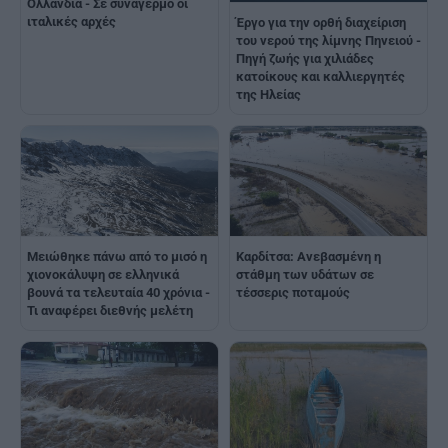
Ολλανδία - Σε συναγερμό οι
ιταλικές αρχές
Έργο για την ορθή διαχείριση
του νερού της λίμνης Πηνειού -
Πηγή ζωής για χιλιάδες
κατοίκους και καλλιεργητές
της Ηλείας
Μειώθηκε πάνω από το μισό η
Καρδίτσα: Ανεβασμένη η
χιονοκάλυψη σε ελληνικά
στάθμη των υδάτων σε
βουνά τα τελευταία 40 χρόνια -
τέσσερις ποταμούς
Τι αναφέρει διεθνής μελέτη