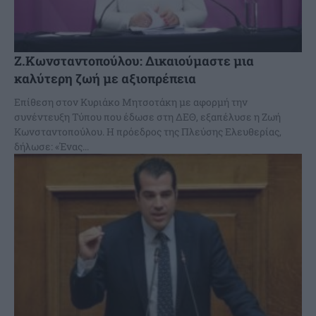
Ζ.Κωνσταντοπούλου: Δικαιούμαστε μια
καλύτερη ζωή με αξιοπρέπεια
Επίθεση στον Κυριάκο Μητσοτάκη με αφορμή την
συνέντευξη Τύπου που έδωσε στη ΔΕΘ, εξαπέλυσε η Ζωή
Κωνσταντοπούλου. Η πρόεδρος της Πλεύσης Ελευθερίας,
δήλωσε: «Ένας...