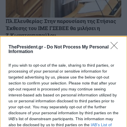
Πλ.Ελευθερίας: Στην παρουσίαση της Ετήσιας
Έκθεσης του ΙΜΕ ΓΣΕΒΕΕ θα μιλήσει η
Ζ.Κωνσταντοπούλου
Στην παρουσίαση της Ετήσιας Έκθεσης του ΙΜΕ ΓΣΕΒΕΕ με
ThePresident.gr -
Do Not Process My Personal
θέμα «Πράσινη μετάβαση & μικρές επιχειρήσεις»
Information
παρίσταται και θα παρέμβει λίγο μετά τις 13.30 η...
If you wish to opt-out of the sale, sharing to third parties, or
processing of your personal or sensitive information for
targeted advertising by us, please use the below opt-out
section to confirm your selection. Please note that after your
opt-out request is processed you may continue seeing
interest-based ads based on personal information utilized by
us or personal information disclosed to third parties prior to
your opt-out. You may separately opt-out of the further
disclosure of your personal information by third parties on the
IAB’s list of downstream participants. This information may
also be disclosed by us to third parties on the
IAB’s List of