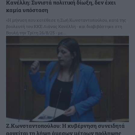
Κανέλλη: Συνιστά πολιτική δίωξη, δεν έχει
καμία υπόσταση
«Η μήνυση που κατέθεσε η Ζωή Κωνσταντοπούλου, κατά της
βουλευτή του ΚΚΕ Λιάνας Κανέλλη - και διαβιβάστηκε στη
Βουλή την Τρίτη 26/8/25 - με...
Ζ.Κωνσταντοπούλου: Η κυβέρνηση συνειδητά
αρνείται τη λήψη άμεσων μέτρων πρόληψης