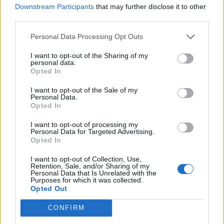
Downstream Participants
that may further disclose it to other
third parties.
Ζ.Κωνσταντοπούλου: Η κυβέρνηση δεν μπορεί
Personal Data Processing Opt Outs
να κρύβεται πίσω από το δάχτυλό της
I want to opt-out of the Sharing of my
«Η κυβέρνηση δεν μπορεί να κρύβεται πίσω από το δάχτυλό
personal data.
της, ούτε επιτρέπεται να κατηγορεί την τοπική
Opted In
αυτοδιοίκηση και να νίπτει τας χείρας της. Ο...
I want to opt-out of the Sale of my
Personal Data.
Opted In
I want to opt-out of processing my
Personal Data for Targeted Advertising.
Opted In
I want to opt-out of Collection, Use,
Retention, Sale, and/or Sharing of my
Personal Data that Is Unrelated with the
Purposes for which it was collected.
Opted Out
CONFIRM