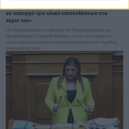
Επίκαιρη ερώτηση της Ζ.Κωνσταντοπούλου
σε υπουργό «για υλικό επισυνδέσεων στα
χέρια του»
«Τα δημοσιεύματα που φέρουν τον Υφυπουργό παρά τω
Πρωθυπουργώ Γιώργο Μυλωνάκη, να έχει στα χέρια του
υλικό παρακολουθήσεων συνομιλιών βουλευτών της Νέας
Δημοκρατίας που...