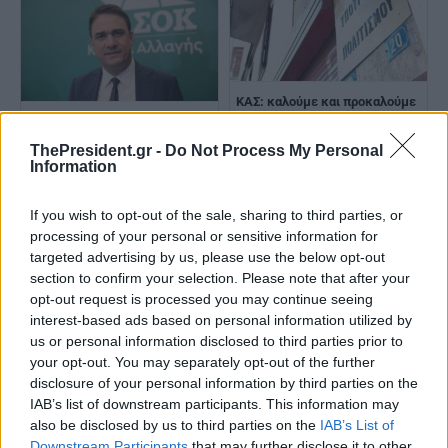
ΚΑΣ: καλούμε και προκαλούμε
όποιον έχει αποδείξεις, να τις
Κ.Τσουκαλάς: Αποδείχθηκε
καταθέσει επωνύμως
ξεκάθαρα ότι το σκάνδαλο του
ThePresident.gr -
Do Not Process My Personal
ΟΠΕΚΕΠΕ είναι ένα γαλάζιο
Information
σκάνδαλο
If you wish to opt-out of the sale, sharing to third parties, or
processing of your personal or sensitive information for
targeted advertising by us, please use the below opt-out
section to confirm your selection. Please note that after your
opt-out request is processed you may continue seeing
interest-based ads based on personal information utilized by
us or personal information disclosed to third parties prior to
Λ.Μενδώνη προς ΚΑΣ: Και
Ανακοινώθηκαν νέοι Γενικοί
your opt-out. You may separately opt-out of the further
τώρα τρέχουμε περισσότερο
Γραμματείς σε τρία υπουργεία
disclosure of your personal information by third parties on the
– Ποιοι είναι
IAB’s list of downstream participants. This information may
also be disclosed by us to third parties on the
IAB’s List of
Downstream Participants
that may further disclose it to other