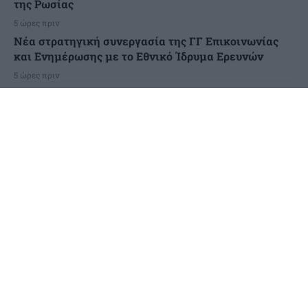
της Ρωσίας
5 ώρες πριν
Νέα στρατηγική συνεργασία της ΓΓ Επικοινωνίας
και Ενημέρωσης με το Εθνικό Ίδρυμα Ερευνών
5 ώρες πριν
Χρηματιστήριο: Εβδομαδιαία άνοδος 1,76% – Κέρδη
23,31% από τις αρχές του έτους
6 ώρες πριν
ΣΥΡΙΖΑ: Η δασοπυρόσβεση απαιτεί εθνική
πολιτική – Καταστροφικά τα αποτελέσματα της
Νέας Δημοκρατίας
6 ώρες πριν
Κύπελλο Ελλάδας: Το πρόγραμμα του δεύτερου
προκριματικού γύρου
6 ώρες πριν
Α.Σκέρτσος: Το ΠΑΣΟΚ υποκαθιστά την οικονομική
ανάλυση με πολιτική προπαγάνδα
7 ώρες πριν