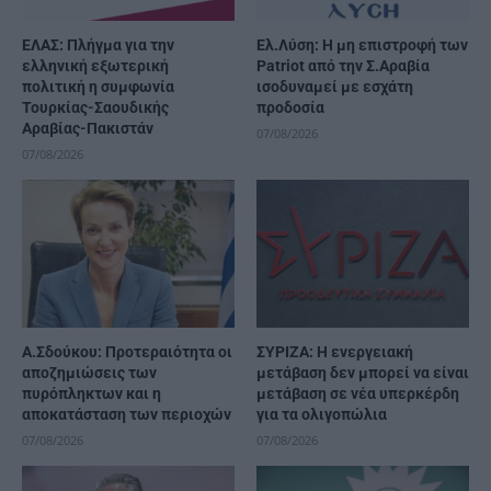
ΕΛΑΣ: Πλήγμα για την
Ελ.Λύση: Η μη επιστροφή των
ελληνική εξωτερική
Patriot από την Σ.Αραβία
πολιτική η συμφωνία
ισοδυναμεί με εσχάτη
Τουρκίας-Σαουδικής
προδοσία
Αραβίας-Πακιστάν
07/08/2026
07/08/2026
Α.Σδούκου: Προτεραιότητα οι
ΣΥΡΙΖΑ: Η ενεργειακή
αποζημιώσεις των
μετάβαση δεν μπορεί να είναι
πυρόπληκτων και η
μετάβαση σε νέα υπερκέρδη
αποκατάσταση των περιοχών
για τα ολιγοπώλια
07/08/2026
07/08/2026