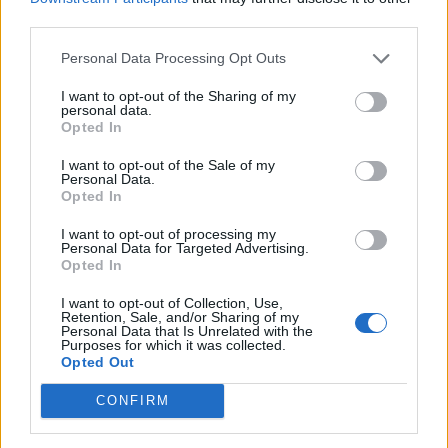
third parties.
Personal Data Processing Opt Outs
I want to opt-out of the Sharing of my
personal data.
ΠΑΣΟΚ: Κατέρρευσε με κρότο
Opted In
η "διαφάνεια" του Υπουργείου
Κ.Τσουκαλάς: «Επιδημία»
Πολιτισμού
παραιτήσεων Γενικών
I want to opt-out of the Sale of my
Γραμματέων - Βαριά
Personal Data.
εκτεθειμένη η κυβέρνηση
Opted In
I want to opt-out of processing my
Personal Data for Targeted Advertising.
Opted In
I want to opt-out of Collection, Use,
Retention, Sale, and/or Sharing of my
Personal Data that Is Unrelated with the
Purposes for which it was collected.
ΠΑΣΟΚ: Η κυβέρνηση οφείλει
Παραιτήθηκε ο γγ Χωρικού
Opted Out
να δώσει άμεσα εξηγήσεις για
Σχεδιασμού και Αστικού
την υπόθεση διαφθοράς στις
Περιβάλλοντος, Ευθύμιος
CONFIRM
πολεοδομίες
Μπακογιάννης